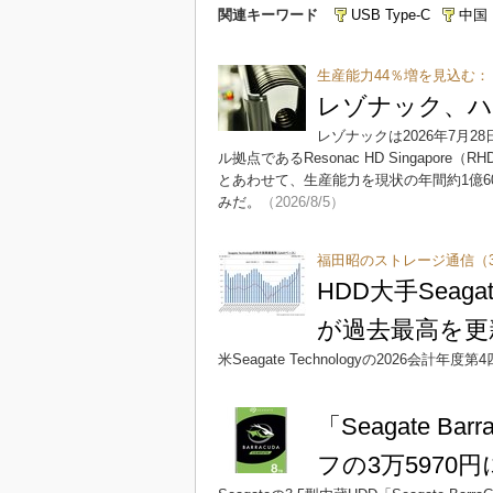
関連キーワード
USB Type-C
中国
生産能力44％増を見込む：
レゾナック、ハ
レゾナックは2026年7月
ル拠点であるResonac HD Singapo
とあわせて、生産能力を現状の年間約1億60
みだ。
（2026/8/5）
福田昭のストレージ通信（3
HDD大手Sea
が過去最高を更
米Seagate Technologyの2026会
「Seagate Ba
フの3万5970円