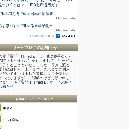
見つけ方とは？ HDD徹底活用ガイ...
官民370兆円で動く日本の新産業
PR(Blue Lab)
みずほ×官民で進める新産業創出
PR(Blue Lab)
Recommended by
サービス終了のお知らせ
の度「質問！ITmedia」は、誠に勝手ながら
020年9月30日（水）をもちまして、サービス
終了することといたしました。長きに渡る
愛顧に御礼申し上げます。これまでご利用
ただいてまいりました皆様にはご不便をお
けいたしますが、ご理解のほどお願い申し
げます。
≫「質問！ITmedia」サービス終了
お知らせ
記事キーワードランキング
半導体
コスト削減