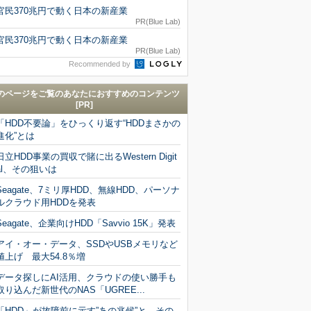
官民370兆円で動く日本の新産業
PR(Blue Lab)
官民370兆円で動く日本の新産業
PR(Blue Lab)
Recommended by
のページをご覧のあなたにおすすめのコンテンツ
[PR]
「HDD不要論」をひっくり返す“HDDまさかの
進化”とは
日立HDD事業の買収で賭に出るWestern Digit
al、その狙いは
Seagate、7ミリ厚HDD、無線HDD、パーソナ
ルクラウド用HDDを発表
Seagate、企業向けHDD「Savvio 15K」発表
アイ・オー・データ、SSDやUSBメモリなど
値上げ 最大54.8％増
データ探しにAI活用、クラウドの使い勝手も
取り込んだ新世代のNAS「UGREE...
「HDD」が故障前に示す”あの兆候”と、その