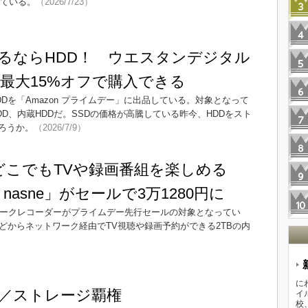
っている。
（2026/7/23）
るならHDD！ ウエスタンデジタル
が最大15%オフで購入できる
Dを「Amazon プライムデー」に出品している。対象となって
D、内蔵HDDだ。SSDの価格が高騰している昨今、HDDをスト
ろうか。
（2026/7/9）
どこでもTVや録画番組を楽しめる
nasne」がセールで3万1280円に
ネットワークレコーダーがプライムデー先行セールの対象となってい
on5などからネットワーク経由でTV視聴や録画予約ができる2TBの内
に
リ／ストレージ覇権
イ
校