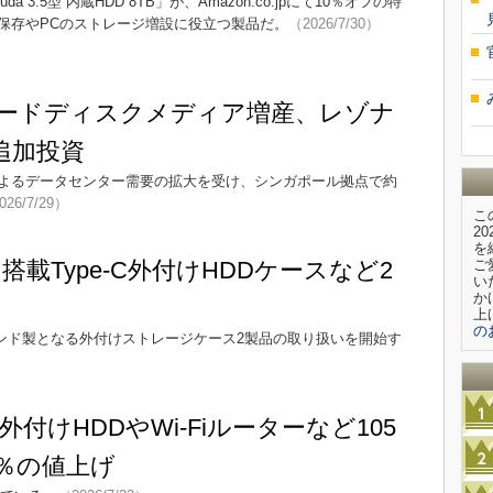
aCuda 3.5型 内蔵HDD 8TB」が、Amazon.co.jpにて10％オフの特
保存やPCのストレージ増設に役立つ製品だ。
（2026/7/30）
ハードディスクメディア増産、レゾナ
追加投資
によるデータセンター需要の拡大を受け、シンガポール拠点で約
026/7/29）
こ
2
を
イ搭載Type-C外付けHDDケースなど2
ご
い
か
上
の
ランド製となる外付けストレージケース2製品の取り扱いを開始す
付けHDDやWi-Fiルーターなど105
5％の値上げ