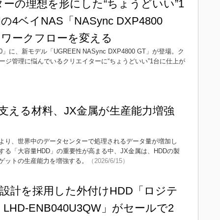
ーの理想を形にした“ちょうどいい”1
4ベイNAS「NASync DXP4800
のワークフローを変える
00」に、新モデル「UGREEN NASync DXP4800 GT」が登場。ク
ージ管理に悩んでいるクリエイターに“ちょうどいい”1台に仕上が
を支える材料、JX金属が生産能力増強
により、世界中のデータセンターで処理されるデータ量が増加し
る「大容量HDD」の重要性が高まる中、JX金属は、HDDの製
ゲットの生産能力を増強する。
（2026/6/15）
設計を採用した外付けHDD「ロジテ
HD-ENB040U3QW」がセールで2