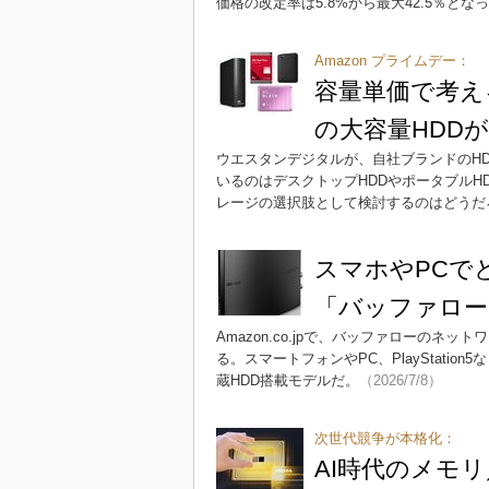
価格の改定率は5.8%から最大42.5％とな
Amazon プライムデー：
容量単価で考え
の大容量HDD
ウエスタンデジタルが、自社ブランドのHD
いるのはデスクトップHDDやポータブルHD
レージの選択肢として検討するのはどうだ
スマホやPCで
「バッファロー 
Amazon.co.jpで、バッファローの
る。スマートフォンやPC、PlayStati
蔵HDD搭載モデルだ。
（2026/7/8）
次世代競争が本格化：
AI時代のメモ