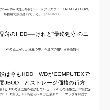
のSeeQVault対応外付けハードディスク「LHD-ENB040U3QW」
セール価格で販売されている。
（2026/6/11）
：
品薄のHDD──けれど“最終処分”のニ
。SSDの値上がりが目立つ中、今週末の狙い目特価情報
：
役は今もHDD WDがCOMPUTEXで
度JBOD」とストレージ価格の行方
おけるHDDの優位性を強調している。SSDとの価格差が22倍に広
の100TB実現、4倍高速化へ向けた最新ロードマップを解説す