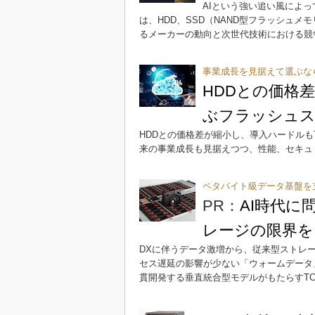
AIという強い追い風によ
は、HDD、SSD（NAND型フラッシュ
るメーカーの動向と次世代技術における競
事業成長を見据えて選ぶな
HDDとの価格
ぶフラッシュス
HDDとの価格差が縮小し、導入ハードル
来の事業成長も見据えつつ、性能、セキュ
ペタバイト級データ基盤を
PR：
AI時代に
レージの限界を
DXに伴うデータ激増から、従来型ストレ
セス遅延の影響が少ない「ウォームデータ」
貫開発する垂直統合型モデルがもたらすT