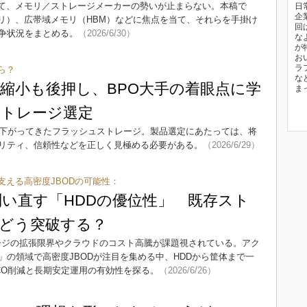
って、メモリ／ストレージメーカーの勢いが止まらない。本稿で
日
企
メモリ）、広帯域メモリ（HBM）などに焦点を当て、それらを手掛け
回
争状況をまとめる。
（2026/6/30）
な
が
お
ラ
ら？
な
差縮小も後押し、BPO大手の着眼点に学
ま
トレージ選定
も下がってきたフラッシュストレージ。製品選定にあたっては、将
リティ、信頼性などを正しく見極める必要がある。
（2026/6/29）
支える高密度JBODの可能性：
問い直す「HDDの優位性」 既存スト
どう突破する？
ージの拡張限界やクラウドのコスト高騰が課題視されている。アク
の領域で高密度JBODが注目を集める中、HDDから筐体まで一
CO削減と長期安定運用の有効性を探る。
（2026/6/26）