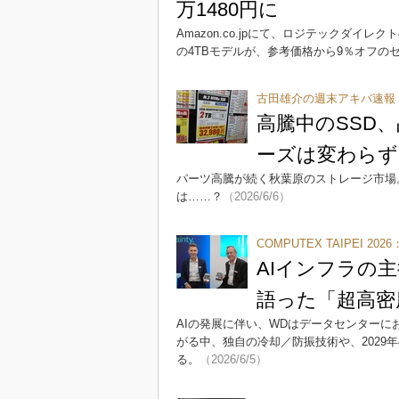
万1480円に
Amazon.co.jpにて、ロジテックダイレクト
の4TBモデルが、参考価格から9％オフの
古田雄介の週末アキバ速報
高騰中のSSD、
ーズは変わらず
パーツ高騰が続く秋葉原のストレージ市場
は……？
（2026/6/6）
COMPUTEX TAIPEI 2026
AIインフラの主
語った「超高密
AIの発展に伴い、WDはデータセンターに
がる中、独自の冷却／防振技術や、2029年
る。
（2026/6/5）