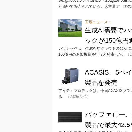
Seagateの3.5型内蔵HDD「Seagate Barr
別価格で販売されている。大容量データの
工場ニュース：
生成AI需要で
ックが150億円
レゾナックは、生成AIやクラウドの普及
150億円の追加投資を行うと発表した。
（2
ACASIS、5ベ
製品を発売
アイティプロテックは、中国ACASISブ
る。
（2026/7/24）
バッファロー、外
製品で最大42.