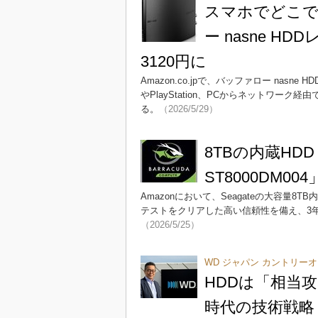
スマホでどこで
ー nasne H
3120円に
Amazon.co.jpで、バッファロー nasn
やPlayStation、PCからネットワーク
る。
（2026/5/29）
8TBの内蔵HDD「
ST8000DM0
Amazonにおいて、Seagateの大容量
テストをクリアした高い信頼性を備え、3
（2026/5/25）
WD ジャパン カントリー
HDDは「相当攻
時代の技術戦略