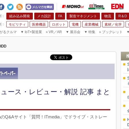
組み込み開発
メカ設計
FA
製造マネジメント
物流
R＆D
モビリティ
医療機器
ロボット
電機
産業機械
素材／化学
がるクルマ
▼
IoT×製造業
»
VR／AR
▼
展示会
▼
特集
»
ブックレット
HDD
ニュース・レビュー・解説 記事 まと
diaのQ&Aサイト「質問！ITmedia」でドライブ・ストレー