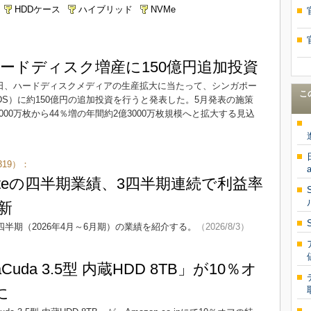
HDDケース
ハイブリッド
NVMe
ードディスク増産に150億円追加投資
28日、ハードディスクメディアの生産拡大に当たって、シンガポー
こ
re（RHDS）に約150億円の追加投資を行うと発表した。5月発表の施策
00万枚から44％増の年間約2億3000万枚規模へと拡大する見込
19）：
gateの四半期業績、3四半期連続で利益率
新
計年度第4四半期（2026年4月～6月期）の業績を紹介する。
（2026/8/3）
rraCuda 3.5型 内蔵HDD 8TB」が10％オ
に