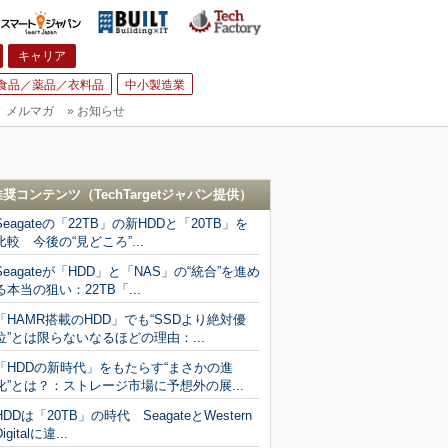
キャリア
食品／薬品／衣料品
中小製造業
▼
メルマガ
»
お知らせ
推奨コンテンツ（
TechTargetジャパン
提供）
Seagateの「22TB」の新HDDと「20TB」を
比較 今後の“見どころ”...
Seagateが「HDD」と「NAS」の“統合”を進め
る本当の狙い：22TB「...
「HAMR搭載のHDD」でも“SSDより絶対優
位”とは限らないなるほどの理由：...
「HDDの新時代」をもたらす“まさかの進
化”とは？：ストレージ市場に予想外の展...
HDDは「20TB」の時代 SeagateとWestern
Digitalに違...