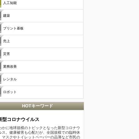
人工知能
建築
プリント基板
売上
災害
業務改善
レンタル
ロボット
HOTキーワード
新型コロナウイルス
わかに地球規模のトピックとなった新型コロナウ
ルス。健康被害も心配だが、全国規模での臨時休
、マスクやトイレットペーパーの品薄など市民の