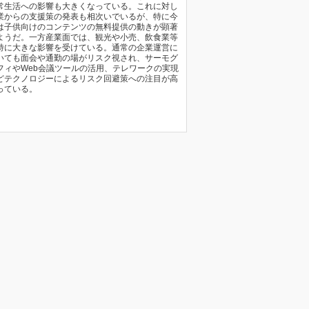
常生活への影響も大きくなっている。これに対し
業からの支援策の発表も相次いでいるが、特に今
は子供向けのコンテンツの無料提供の動きが顕著
ようだ。一方産業面では、観光や小売、飲食業等
特に大きな影響を受けている。通常の企業運営に
いても面会や通勤の場がリスク視され、サーモグ
フィやWeb会議ツールの活用、テレワークの実現
どテクノロジーによるリスク回避策への注目が高
っている。