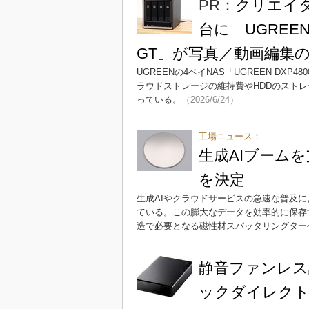
PR：
クリエイタ
台に UGREENの
GT」が写真／動画編集
UGREENの4ベイNAS「UGREEN DXP48
ラウドストレージの維持費やHDDのストレ
っている。
（2026/6/24）
工場ニュース：
生成AIブーム
を決定
生成AIやクラウドサービスの急速な普及
ている。この膨大なデータを効率的に保存す
造で必要となる磁性材スパッタリングター
静音ファンレス
ックダイレクト L