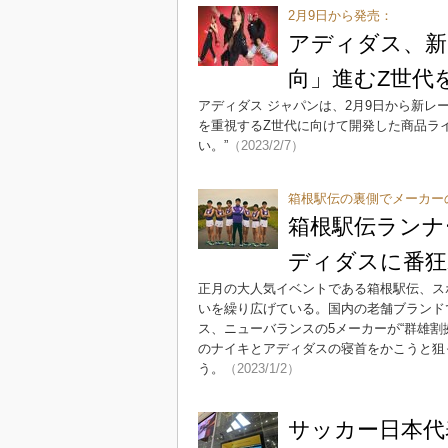
2月9日から発売：
アディダス、新
向」進むZ世代
アディダス ジャパンは、2月9日から新レ
を重視するZ世代に向けて開発した商品ラ
い。”
（2023/2/7）
箱根駅伝の裏側でメーカー
箱根駅伝ランナ
ディダスに番狂
正月の大人気イベントである箱根駅伝、ス
いを繰り広げている。国内の老舗ブランド
ス、ニューバランスの5メーカーが“群雄
のナイキとアディダスの寝首をかこうと狙
う。
（2023/1/2）
サッカー日本代