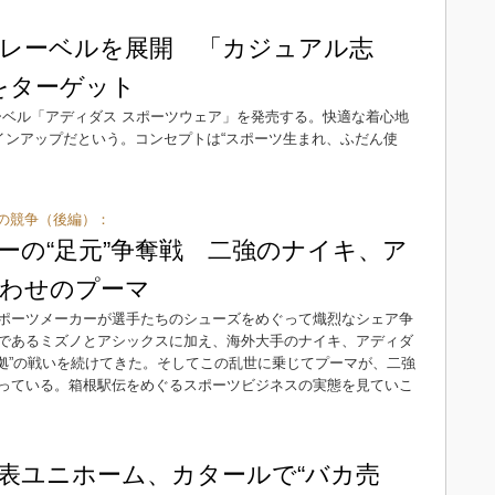
レーベルを展開 「カジュアル志
をターゲット
ーベル「アディダス スポーツウェア」を発売する。快適な着心地
インアップだという。コンセプトは“スポーツ生まれ、ふだん使
の競争（後編）：
ーの“足元”争奪戦 二強のナイキ、ア
わせのプーマ
ポーツメーカーが選手たちのシューズをめぐって熾烈なシェア争
であるミズノとアシックスに加え、海外大手のナイキ、アディダ
割拠”の戦いを続けてきた。そしてこの乱世に乗じてプーマが、二強
っている。箱根駅伝をめぐるスポーツビジネスの実態を見ていこ
表ユニホーム、カタールで“バカ売