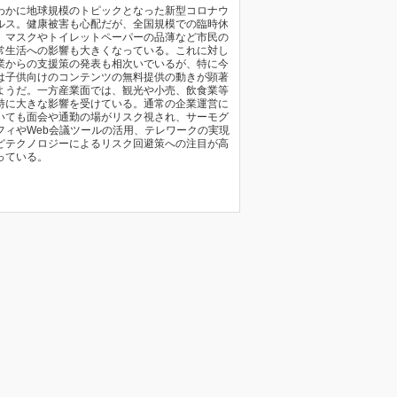
わかに地球規模のトピックとなった新型コロナウ
ルス。健康被害も心配だが、全国規模での臨時休
、マスクやトイレットペーパーの品薄など市民の
常生活への影響も大きくなっている。これに対し
業からの支援策の発表も相次いでいるが、特に今
は子供向けのコンテンツの無料提供の動きが顕著
ようだ。一方産業面では、観光や小売、飲食業等
特に大きな影響を受けている。通常の企業運営に
いても面会や通勤の場がリスク視され、サーモグ
フィやWeb会議ツールの活用、テレワークの実現
どテクノロジーによるリスク回避策への注目が高
っている。