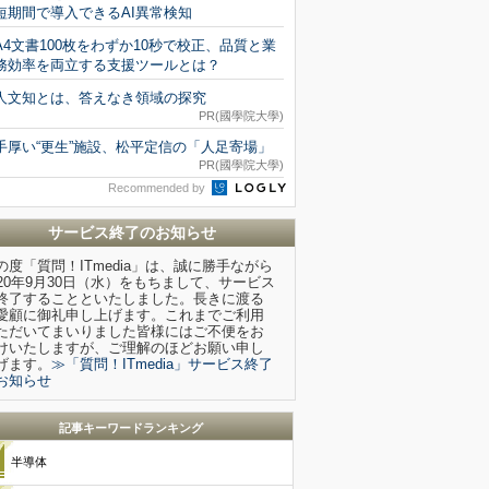
短期間で導入できるAI異常検知
A4文書100枚をわずか10秒で校正、品質と業
務効率を両立する支援ツールとは？
人文知とは、答えなき領域の探究
PR(國學院大學)
手厚い“更生”施設、松平定信の「人足寄場」
PR(國學院大學)
Recommended by
サービス終了のお知らせ
の度「質問！ITmedia」は、誠に勝手ながら
020年9月30日（水）をもちまして、サービス
終了することといたしました。長きに渡る
愛顧に御礼申し上げます。これまでご利用
ただいてまいりました皆様にはご不便をお
けいたしますが、ご理解のほどお願い申し
げます。
≫「質問！ITmedia」サービス終了
お知らせ
記事キーワードランキング
半導体