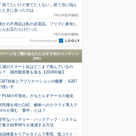
「捨てたいけど捨てたくない」捨て活に悩ん
だときに会ったのは…
PR(UR都市機構)
誰かの不用品は私の必需品。フリマに参加し
たらお宝だらけだった
PR(UR都市機構)
Recommended by
のページをご覧のあなたにおすすめのコンテンツ
[PR]
工場のスマート化はどこまで進んでいるの
か？ 国内製造業を巡る【2018年版】
IGBT技術とアプリケーションの概要： IGBT
の使い方
「PLMの可視化」がもたらすデータの進化
市民権を得たCAE、解析へのクラウド導入で
44％が望む「要件」とは？
堅牢なバッテリー・バックアップ・システム
で最大効率99％を達成する方法
製品検査をリアルタイムで実現、低コスト・