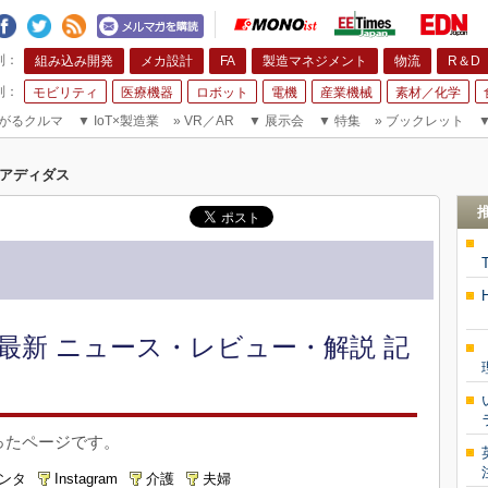
組み込み開発
メカ設計
FA
製造マネジメント
物流
R＆D
モビリティ
医療機器
ロボット
電機
産業機械
素材／化学
がるクルマ
▼
IoT×製造業
»
VR／AR
▼
展示会
▼
特集
»
ブックレット
アディダス
最新 ニュース・レビュー・解説 記
ったページです。
リンタ
Instagram
介護
夫婦