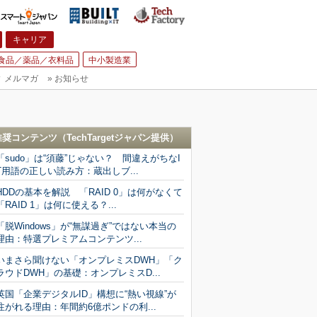
キャリア
食品／薬品／衣料品
中小製造業
▼
メルマガ
»
お知らせ
推奨コンテンツ（
TechTargetジャパン
提供）
「sudo」は“須藤”じゃない？ 間違えがちなI
T用語の正しい読み方：蔵出しブ...
HDDの基本を解説 「RAID 0」は何がなくて
「RAID 1」は何に使える？...
「脱Windows」が“無謀過ぎ”ではない本当の
理由：特選プレミアムコンテンツ...
いまさら聞けない「オンプレミスDWH」「ク
ラウドDWH」の基礎：オンプレミスD...
英国「企業デジタルID」構想に“熱い視線”が
注がれる理由：年間約6億ポンドの利...