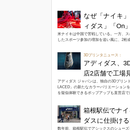
なぜ「ナイキ」
ィダス」「On
米ナイキは中国で苦戦している。一方、スポ
したスポーツ参加の増加を追い風に、2桁
3Dプリンタニュース：
アディダス、3
店2店舗で工場
アディダス ジャパンは、独自の3Dプリント製法
LACED」の新たなカラーバリエーションを
を疑似体験できるポップアップも直営店で
箱根駅伝でナイ
ダスに仕掛ける
数年前、箱根駅伝でアシックスのシューズ