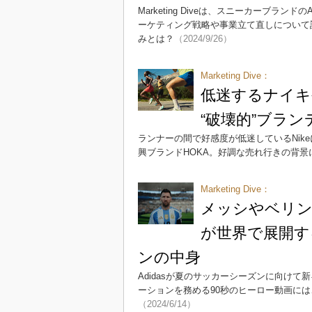
Marketing Diveは、スニーカーブラン
ーケティング戦略や事業立て直しについて話を
みとは？
（2024/9/26）
Marketing Dive：
低迷するナイキ
“破壊的”ブラ
ランナーの間で好感度が低迷しているNik
興ブランドHOKA。好調な売れ行きの背
Marketing Dive：
メッシやベリン
が世界で展開す
ンの中身
Adidasが夏のサッカーシーズンに向け
ーションを務める90秒のヒーロー動画に
（2024/6/14）