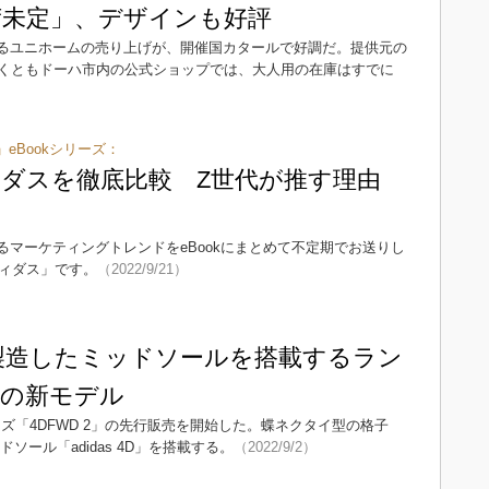
荷未定」、デザインも好評
るユニホームの売り上げが、開催国カタールで好調だ。提供元の
くともドーハ市内の公式ショップでは、大人用の在庫はすでに
」eBookシリーズ：
ダスを徹底比較 Z世代が推す理由
になるマーケティングトレンドをeBookにまとめて不定期でお送りし
ディダス」です。
（2022/9/21）
製造したミッドソールを搭載するラン
の新モデル
ズ「4DFWD 2」の先行販売を開始した。蝶ネクタイ型の格子
ドソール「adidas 4D」を搭載する。
（2022/9/2）