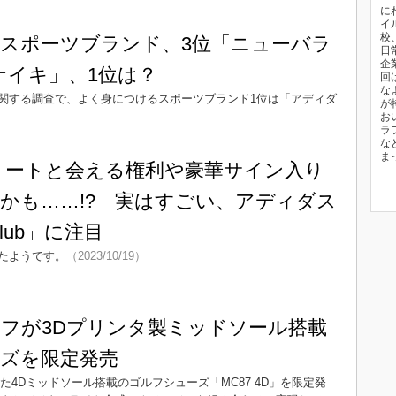
に
イ
校
スポーツブランド、3位「ニューバラ
日
企
ナイキ」、1位は？
回
な
関する調査で、よく身につけるスポーツブランド1位は「アディダ
が
）
お
ラ
な
ま
リートと会える権利や豪華サイン入り
かも……!? 実はすごい、アディダス
lub」に注目
たようです。
（2023/10/19）
フが3Dプリンタ製ミッドソール搭載
ズを限定発売
4Dミッドソール搭載のゴルフシューズ「MC87 4D」を限定発