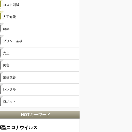
コスト削減
人工知能
建築
プリント基板
売上
災害
業務改善
レンタル
ロボット
HOTキーワード
新型コロナウイルス