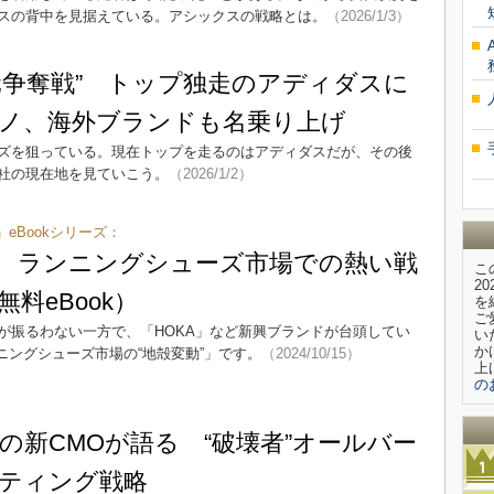
スの背中を見据えている。アシックスの戦略とは。
（2026/1/3）
元争奪戦” トップ独走のアディダスに
ノ、海外ブランドも名乗り上げ
ズを狙っている。現在トップを走るのはアディダスだが、その後
社の現在地を見ていこう。
（2026/1/2）
」eBookシリーズ：
 HOKA ランニングシューズ市場での熱い戦
こ
2
料eBook）
を
ご
が振るわない一方で、「HOKA」など新興ブランドが台頭してい
い
か
ニングシューズ市場の“地殻変動”」です。
（2024/10/15）
上
の
の新CMOが語る “破壊者”オールバー
ティング戦略