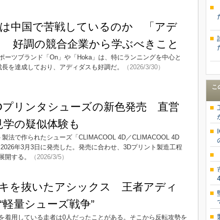
は中国で苦戦しているのか 「アデ
」 好調の競合企業から学ぶべきこと
ーツブランド「On」や「Hoka」は、特にランニングを中心と
成長を達成しており、アディダスも好調だ。
（2026/3/30）
こ
Dプリンタシューズの新色発売 直営
見学の疑似体験も
で作られたシューズ「CLIMACOOL 4D／CLIMACOOL 4D
2026年3月3日に発売した。発売に合わせ、3Dプリント製造工程
展開する。
（2026/3/5）
キを抜いたアシックス 王者アディ
“軽量シューズ戦争”
を着用している走者は0人だったことがある。そこから反転攻勢を