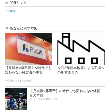
関連リンク
Thinker
あなたにおすすめ
【見城徹×藤田晋】AI時代でも
令和8年熊本地震による工場へ
変わらない経営者の本質
の影響まとめ
PR(FINCHI on GOETHE)
【見城徹×藤田晋】AI時代でも変わらない経営
者の本質
PR(FINCHI on GOETHE)