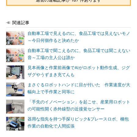
関連記事
自動車工場で見えるのに、食品工場では見えないモノ
～今日何個作ると決めたか
自動車工場で聞こえるのに、食品工場では聞こえない
音～工場の主人公は誰か
見本画像と作業前画像でAIがロボット動作生成、ジグ
ザグやうずまき充てんも
まさぐるロボットハンドに目が付いた 作業速度が大
幅向上で手作業と同等に
「手先のイノベーション」を起こせ、産業用ロボット
の可能性開く赤外線型の近接覚センサー
器用な指先を持つ手探りピック&プレースロボ、梱包
作業の自動化で人間拡張