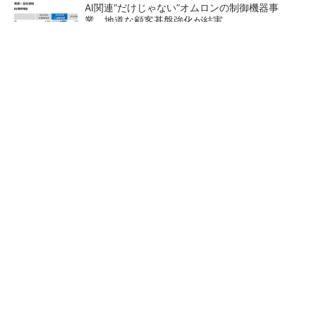
AI関連“だけじゃない”オムロンの制御機器事
業、地道な顧客基盤強化が結実
【レベル14】生成AIを味方に、3D CADを使い
こなそう！
「取りあえずボルトで固定」は禁物 締結部設
計で押さえるべき基本