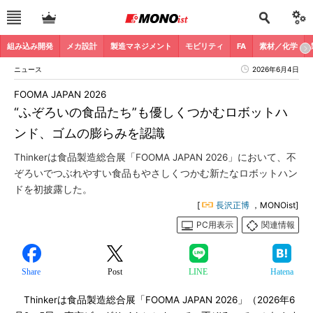
組み込み開発
メカ設計
製造マネジメント
モビリティ
FA
素材／化学
ニュース
2026年6月4日
FOOMA JAPAN 2026
“ふぞろいの食品たち”も優しくつかむロボットハ
ンド、ゴムの膨らみを認識
Thinkerは食品製造総合展「FOOMA JAPAN 2026」において、不
ぞろいでつぶれやすい食品もやさしくつかむ新たなロボットハン
ドを初披露した。
[
長沢正博
，MONOist]
PC用表示
関連情報
Share
Post
LINE
Hatena
Thinkerは食品製造総合展「FOOMA JAPAN 2026」（2026年6