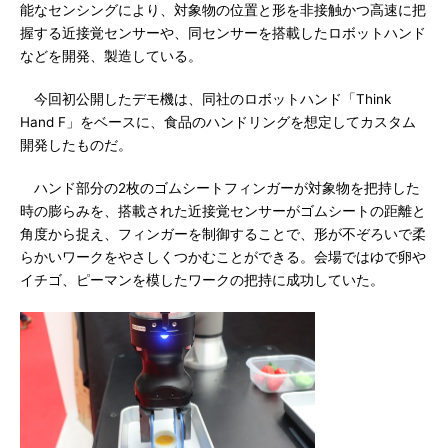
能なセンシングにより、対象物の位置と形を非接触かつ高速に把
握する近接覚センサーや、同センサーを搭載したロボットハンド
などを開発、製造している。
今回初公開したデモ機は、同社のロボットハンド「Think
Hand F」をベースに、食品のハンドリングを想定してカスタム
開発したものだ。
ハンド部分の2枚のゴムシートフィンガーが対象物を把持した
時の膨らみを、搭載された近接覚センサーがゴムシートの距離と
角度から捉え、フィンガーを制御することで、形が不ぞろいで柔
らかいワークをやさしくつかむことができる。会場ではゆで卵や
イチゴ、ピーマンを模したワークの把持に成功していた。