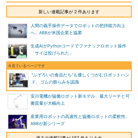
新しい連載記事が 2 件あります
人間の義手操作データでロボットの把持能力向上
へ、ABBが米国企業と協業
生成AIがPythonコードでファナックロボット操作
「サイは投げられた」
“ふぞろいの食品たち”も優しくつかむロボットハン
ド、ゴムの膨らみを認識
安川電機が協働ロボット新モデル、最大リーチと可
搬質量が大幅向上
産業用ロボットの高速性と協働ロボットの柔軟性、
ABBが新シリーズ
過去の連載記事が 187 件あります