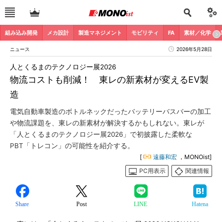
組み込み開発
メカ設計
製造マネジメント
モビリティ
FA
素材／化学
ニュース
2026年5月28日
人とくるまのテクノロジー展2026
物流コストも削減！ 東レの新素材が変えるEV製
造
電気自動車製造のボトルネックだったバッテリーバスバーの加工
や物流課題を、東レの新素材が解決するかもしれない。東レが
「人とくるまのテクノロジー展2026」で初披露した柔軟な
PBT「トレコン」の可能性を紹介する。
[
遠藤和宏
，MONOist]
PC用表示
関連情報
Share
Post
LINE
Hatena