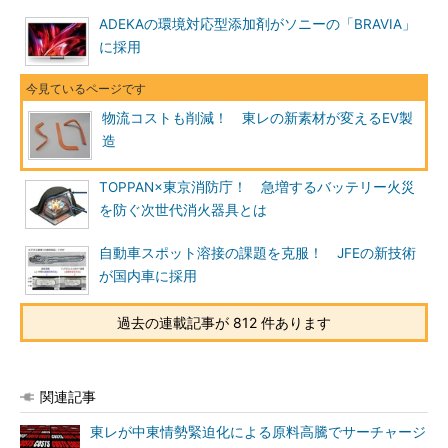
ADEKAの環境対応型添加剤がソニーの「BRAVIA」
に採用
物流コストも削減！ 東レの新素材が変えるEV製
造
TOPPAN×東京消防庁！ 急増するバッテリー火災
を防ぐ次世代消火器具とは
自動車スポット溶接の課題を克服！ JFEの新技術
が国内車に採用
過去の連載記事が 812 件あります
関連記事
東レが中東情勢緊迫化による原料高騰でサーチャージ