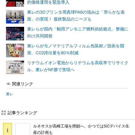
的価格運用を緊急導入
東レの3Dプリンタ用真球PA6の強みは「滑らかな表
面」の実現！ 最終製品のニーズも
東レらが国内「舶用アンモニア燃料供給拠点」整備に
向け共同開発
東レらがモノマテリアルフィルム包装材／技術を開
発、CO2排出量を80％削減
リチウムイオン電池からリチウムを高収率でリサイク
ル、東レがNF膜で実現へ
関連リンク
東レ
記事ランキング
ルネサスが高崎工場を閉鎖へ、かつてはSiCデバイス生
産の計画も