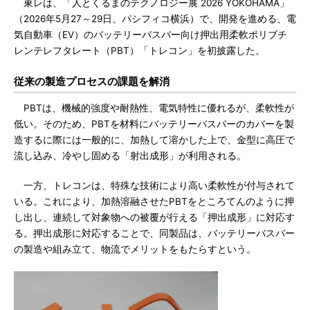
東レは、「人とくるまのテクノロジー展 2026 YOKOHAMA」
（2026年5月27～29日、パシフィコ横浜）で、開発を進める、電
気自動車（EV）のバッテリーバスバー向け押出用柔軟ポリブチ
レンテレフタレート（PBT）「トレコン」を初披露した。
従来の製造プロセスの課題を解消
PBTは、機械的強度や耐熱性、電気特性に優れるが、柔軟性が
低い。そのため、PBTを材料にバッテリーバスバーのカバーを製
造するに際には一般的に、加熱して溶かした上で、金型に高圧で
流し込み、冷やし固める「射出成形」が利用される。
一方、トレコンは、特殊な技術により高い柔軟性が付与されて
いる。これにより、加熱溶融させたPBTをところてんのように押
し出し、連続して対象物への被覆が行える「押出成形」に対応す
る。押出成形に対応することで、同製品は、バッテリーバスバー
の製造や組み立て、物流でメリットをもたらすという。