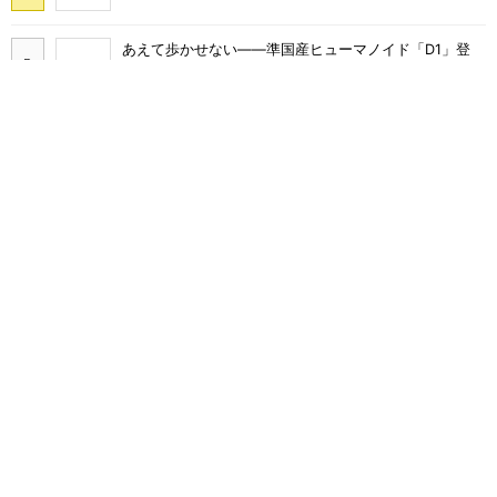
あえて歩かせない――準国産ヒューマノイド「D1」登
場、現場稼働で日本の勝ち筋へ
「取りあえずボルトで固定」は禁物 締結部設計で押さ
えるべき基本
AIがサイバー攻撃――OpenAIやClaudeで相次ぐ事態、
波及リスクは
シリコン量子コンピュータの量産開発へ、インテルの
18Aプロセスを活用
老朽化したポンプの主要部品を金属3Dプリンタで一体
造形、納期を3分の1に短縮
日立建機の新社名「LANDCROS」を世界に発信、大谷
選手がブランドアンバサダー就任