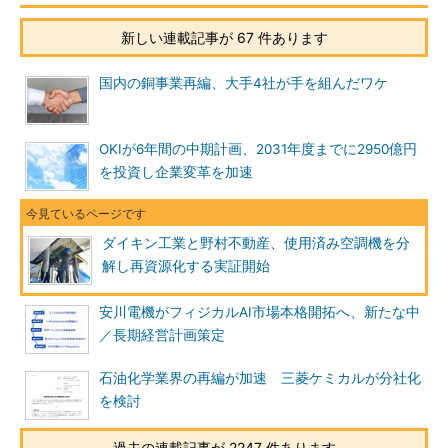
新しい連載記事が 67 件あります
国内の銅事業再編、大手4社が手を組んだワケ
OKIが6年間の中期計画、2031年度までに2950億円
を投資し企業変革を加速
ダイキン工業と野村不動産、使用済み空調機を分
解し再資源化する実証開始
安川電機がフィジカルAI市場本格開拓へ、新たな中
／長期経営計画策定
石油化学業界の再編が加速 三菱ケミカルが分社化
を検討
過去の連載記事が 2247 件あります