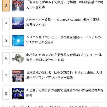
「取りあえずボルトで固定」は禁物 締結部設計で押さ
えるべき基本
AIがサイバー攻撃――OpenAIやClaudeで相次ぐ事態、
波及リスクは
シリコン量子コンピュータの量産開発へ、インテルの
18Aプロセスを活用
老朽化したポンプの主要部品を金属3Dプリンタで一体
造形、納期を3分の1に短縮
日立建機の新社名「LANDCROS」を世界に発信、大谷
選手がブランドアンバサダー就任
AIと量子化学計算の連携で色純度の高い青色発光材料を
開発