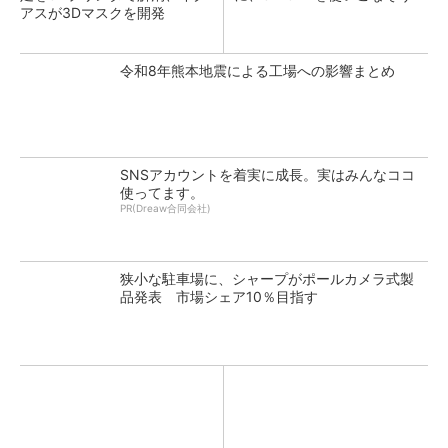
アスが3Dマスクを開発
令和8年熊本地震による工場への影響まとめ
SNSアカウントを着実に成長。実はみんなココ
使ってます。
PR(Dreaw合同会社)
狭小な駐車場に、シャープがポールカメラ式製
品発表 市場シェア10％目指す