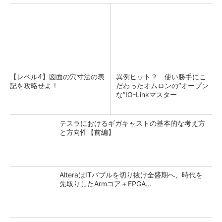
【レベル4】図面の穴寸法の表
異例ヒット？ 使い勝手にこ
記を攻略せよ！
だわったオムロンの“オープン
な”IO-Linkマスター
テスラにおけるギガキャストの基本的な考え方
と方向性【前編】
AlteraはITバブルを切り抜け全盛期へ、時代を
先取りしたArmコア＋FPGA...