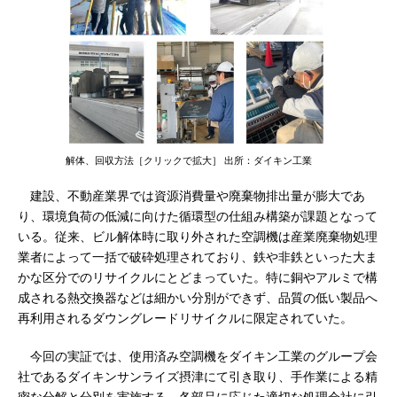
解体、回収方法［クリックで拡大］ 出所：ダイキン工業
建設、不動産業界では資源消費量や廃棄物排出量が膨大であ
り、環境負荷の低減に向けた循環型の仕組み構築が課題となって
いる。従来、ビル解体時に取り外された空調機は産業廃棄物処理
業者によって一括で破砕処理されており、鉄や非鉄といった大ま
かな区分でのリサイクルにとどまっていた。特に銅やアルミで構
成される熱交換器などは細かい分別ができず、品質の低い製品へ
再利用されるダウングレードリサイクルに限定されていた。
今回の実証では、使用済み空調機をダイキン工業のグループ会
社であるダイキンサンライズ摂津にて引き取り、手作業による精