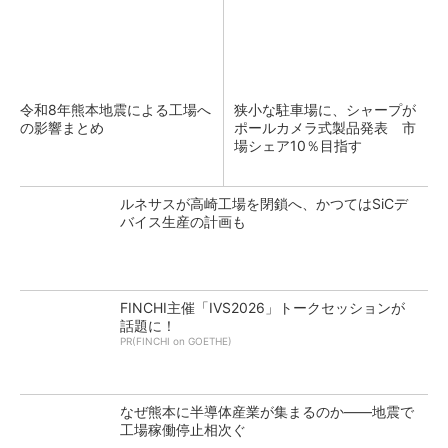
令和8年熊本地震による工場へ
狭小な駐車場に、シャープが
の影響まとめ
ポールカメラ式製品発表 市
場シェア10％目指す
ルネサスが高崎工場を閉鎖へ、かつてはSiCデ
バイス生産の計画も
FINCHI主催「IVS2026」トークセッションが
話題に！
PR(FINCHI on GOETHE)
なぜ熊本に半導体産業が集まるのか――地震で
工場稼働停止相次ぐ