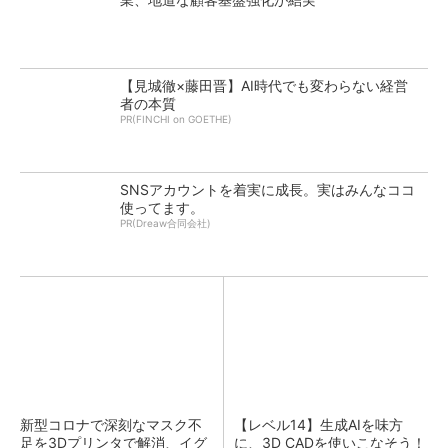
【見城徹×藤田晋】AI時代でも変わらない経営
者の本質
PR(FINCHI on GOETHE)
SNSアカウントを着実に成長。実はみんなココ
使ってます。
PR(Dreaw合同会社)
新型コロナで深刻なマスク不
【レベル14】生成AIを味方
足を3Dプリンタで解消、イグ
に、3D CADを使いこなそう！