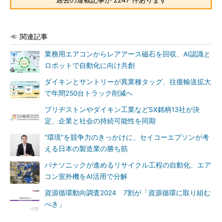
関連記事
業務用エアコンからレアアース磁石を回収、AI認識と
ロボットで自動化に向け共創
ダイキンとサントリーが異業種タッグ、往復輸送拡大
で年間250台トラック削減へ
ブリヂストンやダイキン工業などSX銘柄13社が決
定、企業と社会の持続可能性を同期
“環境”を競争力のきっかけに、セイコーエプソンが考
える日本の製造業の勝ち筋
パナソニックが進めるリサイクル工程の自動化、エア
コン室外機をAI活用で分解
資源循環動向調査2024 7割が「資源循環に取り組む
べき」