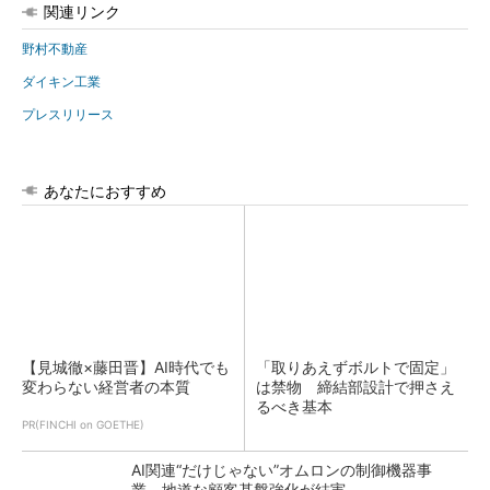
関連リンク
野村不動産
ダイキン工業
プレスリリース
あなたにおすすめ
【見城徹×藤田晋】AI時代でも
「取りあえずボルトで固定」
変わらない経営者の本質
は禁物 締結部設計で押さえ
るべき基本
PR(FINCHI on GOETHE)
AI関連“だけじゃない”オムロンの制御機器事
業、地道な顧客基盤強化が結実