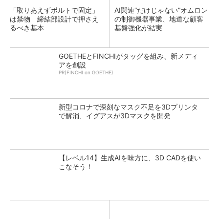
「取りあえずボルトで固定」
AI関連“だけじゃない”オムロン
は禁物 締結部設計で押さえ
の制御機器事業、地道な顧客
るべき基本
基盤強化が結実
GOETHEとFINCHIがタッグを組み、新メディ
アを創設
PR(FINCHI on GOETHE)
新型コロナで深刻なマスク不足を3Dプリンタ
で解消、イグアスが3Dマスクを開発
【レベル14】生成AIを味方に、3D CADを使い
こなそう！