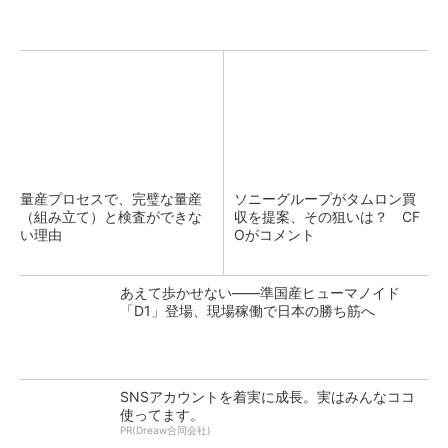
量産プロセスで、完璧な量産
ソニーグループがタムロン買
（組み立て）と検査ができな
収を提案、その狙いは？ CF
い理由
Oがコメント
あえて歩かせない――準国産ヒューマノイド
「D1」登場、現場稼働で日本の勝ち筋へ
SNSアカウントを着実に成長。実はみんなココ
使ってます。
PR(Dreaw合同会社)