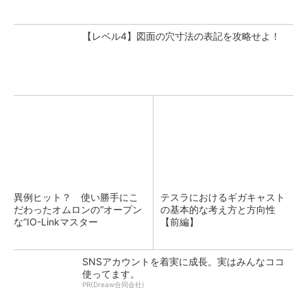
【レベル4】図面の穴寸法の表記を攻略せよ！
異例ヒット？ 使い勝手にこ
テスラにおけるギガキャスト
だわったオムロンの“オープン
の基本的な考え方と方向性
な”IO-Linkマスター
【前編】
SNSアカウントを着実に成長。実はみんなココ
使ってます。
PR(Dreaw合同会社)