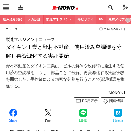
組み込み開発
メカ設計
製造マネジメント
モビリティ
FA
素材／化学
ニュース
2026年5月27日
製造マネジメントニュース
ダイキン工業と野村不動産、使用済み空調機を分
解し再資源化する実証開始
野村不動産とダイキン工業は、ビルの解体や改修時に発生する使
用済み空調機を回収し、部品ごとに分解、再資源化する実証実験
を開始した。手作業による精密な分別を行うことで資源循環を推
進する。
[MONOist]
PC用表示
関連情報
Share
Post
LINE
Hatena