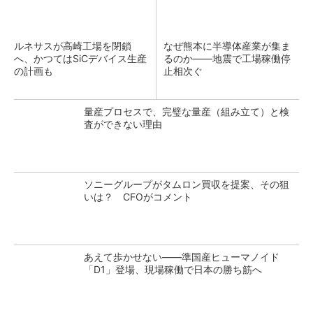
ルネサスが高崎工場を閉鎖
なぜ熊本に半導体産業が集ま
へ、かつてはSiCデバイス生産
るのか――地震で工場稼働停
の計画も
止相次ぐ
量産プロセスで、完璧な量産（組み立て）と検
査ができない理由
ソニーグループがタムロン買収を提案、その狙
いは？ CFOがコメント
あえて歩かせない――準国産ヒューマノイド
「D1」登場、現場稼働で日本の勝ち筋へ