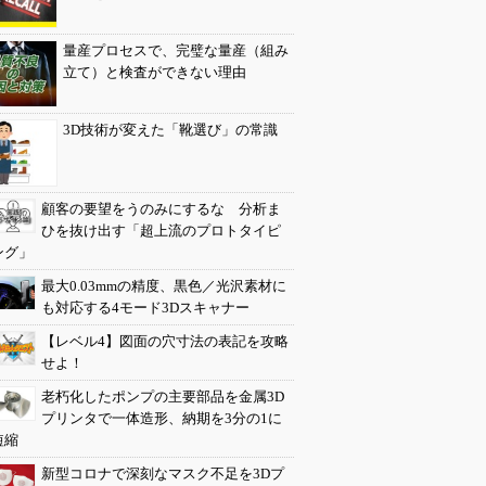
量産プロセスで、完璧な量産（組み
立て）と検査ができない理由
3D技術が変えた「靴選び」の常識
顧客の要望をうのみにするな 分析ま
ひを抜け出す「超上流のプロトタイピ
ング」
最大0.03mmの精度、黒色／光沢素材に
も対応する4モード3Dスキャナー
【レベル4】図面の穴寸法の表記を攻略
せよ！
老朽化したポンプの主要部品を金属3D
プリンタで一体造形、納期を3分の1に
短縮
新型コロナで深刻なマスク不足を3Dプ