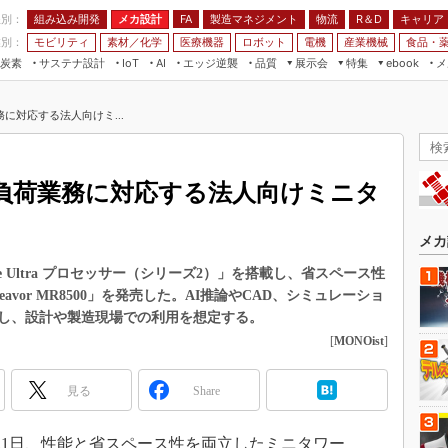
程別：
組み込み開発
メカ設計
製造マネジメント
物流
R＆D
キャリア
FA
業別：
モビリティ
素材／化学
医療機器
ロボット
電機
産業機械
食品・
炭素
サステナ設計
エッジ逆襲
品質
展示会
特集
メ
IoT
AI
ebook
伝承
組み込み開発
CEATEC
読者調査まとめ
編集後記
に対応する法人向けミ...
JIMTOF
保全
メカ設計
つながるクルマ
組込み/エッジ コンピューティング
ス
 AI
製造マネジメント
5G
展＆IoT/5Gソリューション展
VR／AR
FA
負荷業務に対応する法人向けミニタ
IIFES
モビリティ
フィールドサービス
国際ロボット展
素材／化学
FPGA
メカ
ジャパンモビリティショー
組み込み画像技術
 Ultra プロセッサー（シリーズ2）」を搭載し、省スペース性
TECHNO-FRONTIER
avor MR8500」を発売した。AI推論やCAD、シミュレーショ
組み込みモデリング
人テク展
し、設計や製造現場での利用を想定する。
Windows Embedded
[
MONOist
]
スマート工場EXPO
車載ソフト開発
EdgeTech+
見る
Share
ISO26262
日本ものづくりワールド
無償設計ツール
AUTOMOTIVE WORLD
21日、性能と省スペース性を両立したミニタワー