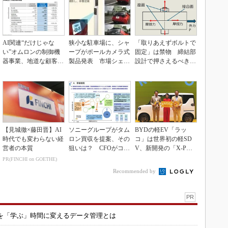
AI関連“だけじゃな
狭小な駐車場に、シャ
「取りあえずボルトで
い”オムロンの制御機
ープがポールカメラ式
固定」は禁物 締結部
器事業、地道な顧客基
製品発表 市場シェア
設計で押さえるべき基
盤強化が結実
10％目指す
本
【見城徹×藤田晋】AI
ソニーグループがタム
BYDの軽EV「ラッ
時代でも変わらない経
ロン買収を提案、その
コ」は世界初の軽SD
営者の本質
狙いは？ CFOがコメ
V、新開発の「X-PAC
ント
K」に電動システ...
PR(FINCHI on GOETHE)
Recommended by
PR
を「学ぶ」時間に変えるデータ管理とは