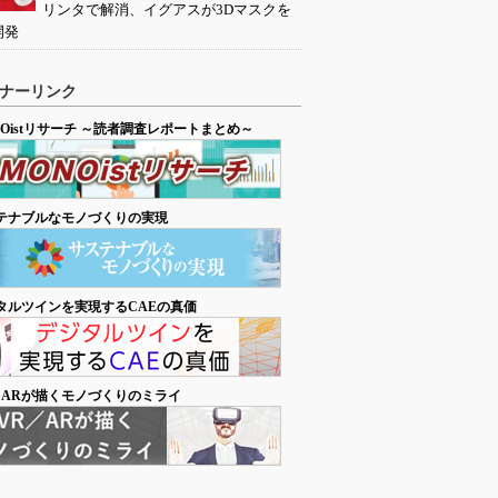
リンタで解消、イグアスが3Dマスクを
開発
ナーリンク
NOistリサーチ ～読者調査レポートまとめ～
テナブルなモノづくりの実現
タルツインを実現するCAEの真価
／ARが描くモノづくりのミライ