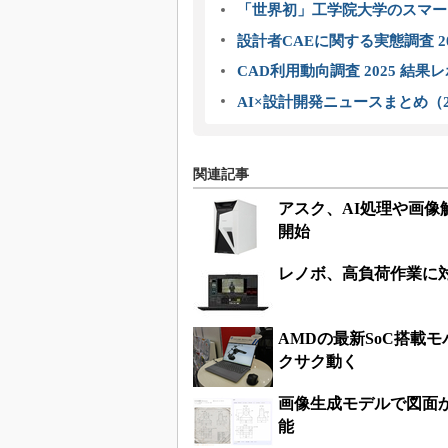
「世界初」工学院大学のスマー
設計者CAEに関する実態調査 2
CAD利用動向調査 2025 結果
AI×設計開発ニュースまとめ（2
関連記事
アスク、AI処理や画像
開始
レノボ、高負荷作業に
AMDの最新SoC搭載モ
クサク動く
画像生成モデルで図面
能