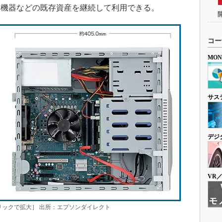
辺機器などの既存資産を継続して利用できる。
コー
MO
サス
デジ
VR
ジ［クリックで拡大］ 出所：エプソンダイレクト