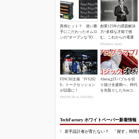
異例ヒット？ 使い勝
創業125年の課題解決
手にこだわったオムロ
力×多様な才能で挑
ンの“オープンな”IO-L
む、これからの電通
inkマスター
PR(dentsu Japan)
FINCHI主催「IVS202
AlteraはITバブルを切
6」トークセッション
り抜け全盛期へ、時代
が話題に！
を先取りしたArmコア
＋FPGA...
PR(FINCHI on GOETHE)
TechFactory ホワイトペーパー新着情報
若手設計者が育たない？ 「探す」時間