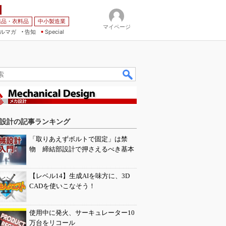
薬品・衣料品
中小製造業
マイページ
ルマガ
告知
Special
設計の記事ランキング
「取りあえずボルトで固定」は禁
物 締結部設計で押さえるべき基本
【レベル14】生成AIを味方に、3D
CADを使いこなそう！
使用中に発火、サーキュレーター10
万台をリコール