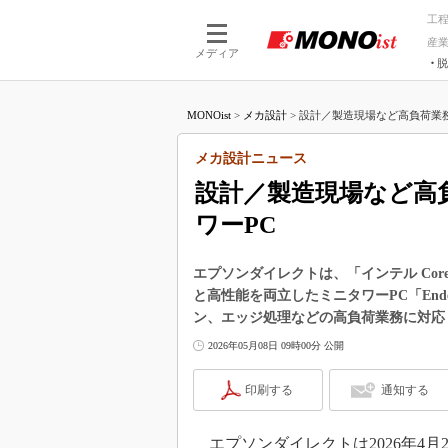
工
産
メディア
脱
つながる技術
AI×技術
MONOist
>
メカ設計
>
設計／製造現場など高負荷業務
つながる工場
AI×設備
つながるサービ
Physical
メカ設計ニュース
設計／製造現場など高
ワーPC
エプソンダイレクトは、「インテル Core
と高性能を両立したミニタワーPC「Ende
ン、エッジ処理などの高負荷業務に対応
2026年05月08日 09時00分 公開
印刷する
通知する
エプソンダイレクトは2026年4月