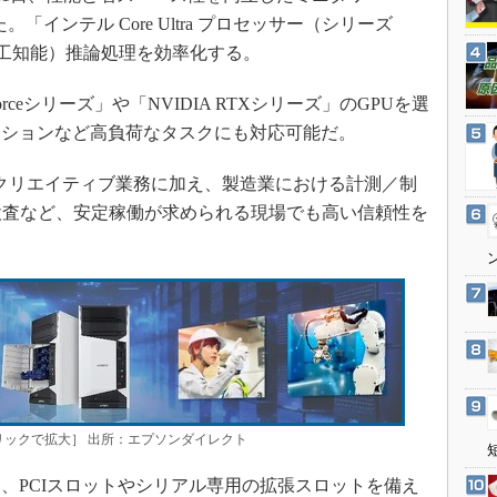
3Dプリンタ
産業オープンネット展
「インテル Core Ultra プロセッサー（シリーズ
デジタルツインとCAE
人工知能）推論処理を効率化する。
S＆OP
rceシリーズ」や「NVIDIA RTXシリーズ」のGPUを選
インダストリー4.0
ーションなど高負荷なタスクにも対応可能だ。
イノベーション
製造業ビッグデータ
クリエイティブ業務に加え、製造業における計測／制
検査など、安定稼働が求められる現場でも高い信頼性を
メイドインジャパン
植物工場
知財マネジメント
海外生産
グローバル設計・開発
制御セキュリティ
新型コロナへの対応
ジ［クリックで拡大］ 出所：エプソンダイレクト
PCIスロットやシリアル専用の拡張スロットを備え