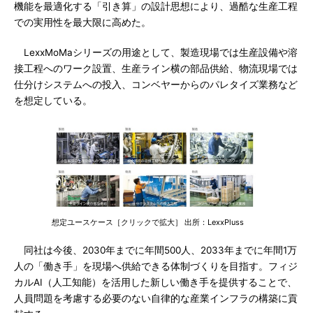
機能を最適化する「引き算」の設計思想により、過酷な生産工程
での実用性を最大限に高めた。
LexxMoMaシリーズの用途として、製造現場では生産設備や溶
接工程へのワーク設置、生産ライン横の部品供給、物流現場では
仕分けシステムへの投入、コンベヤーからのパレタイズ業務など
を想定している。
想定ユースケース［クリックで拡大］ 出所：LexxPluss
同社は今後、2030年までに年間500人、2033年までに年間1万
人の「働き手」を現場へ供給できる体制づくりを目指す。フィジ
カルAI（人工知能）を活用した新しい働き手を提供することで、
人員問題を考慮する必要のない自律的な産業インフラの構築に貢