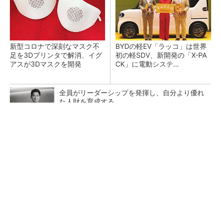
新型コロナで深刻なマスク不
BYDの軽EV「ラッコ」は世界
足を3Dプリンタで解消、イグ
初の軽SDV、新開発の「X-PA
アスが3Dマスクを開発
CK」に電動システ...
全員がリーダーシップを発揮し、自分より優れ
た人財を育成する
PR(dentsu Japan)
ペロブスカイト太陽電池の量産に有効なイン
ク、従来比で1.5倍の性能向上
【レベル14】生成AIを味方に、3D CADを使い
こなそう！