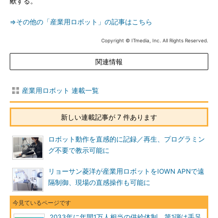
献する。
⇒その他の「産業用ロボット」の記事はこちら
Copyright © ITmedia, Inc. All Rights Reserved.
関連情報
産業用ロボット 連載一覧
新しい連載記事が 7 件あります
ロボット動作を直感的に記録／再生、プログラミン
グ不要で教示可能に
リョーサン菱洋が産業用ロボットをIOWN APNで遠
隔制御、現場の直感操作も可能に
2033年に年間1万人相当の供給体制、第1弾は手足