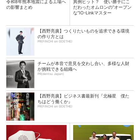
令和8年熊本地震による工場へ
異例ヒット？ 使い勝手にこ
の影響まとめ
だわったオムロンの“オープン
な”IO-Linkマスター
【西野亮廣】つくりたいものを追求できる環境
の作り方とは
PR(FINCHI on GOETHE)
チームが本音で意見を交わし合い、多様な人財
が挑戦できる組織へ
PR(dentsu Japan)
【西野亮廣】ビジネス書最新刊『北極星 僕た
ちはどう働くか』
PR(FINCHI on GOETHE)