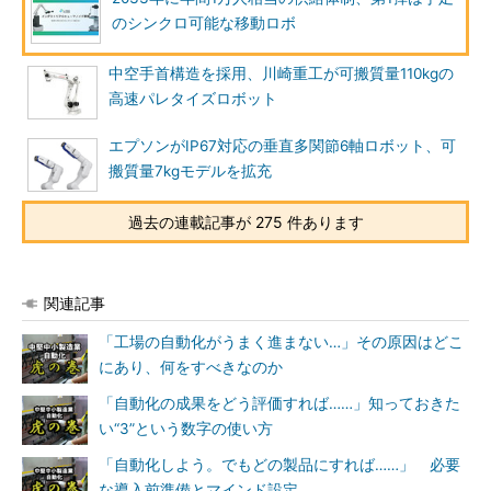
のシンクロ可能な移動ロボ
中空手首構造を採用、川崎重工が可搬質量110kgの
高速パレタイズロボット
エプソンがIP67対応の垂直多関節6軸ロボット、可
搬質量7kgモデルを拡充
過去の連載記事が 275 件あります
関連記事
「工場の自動化がうまく進まない…」その原因はどこ
にあり、何をすべきなのか
「自動化の成果をどう評価すれば……」知っておきた
い“3”という数字の使い方
「自動化しよう。でもどの製品にすれば……」 必要
な導入前準備とマインド設定