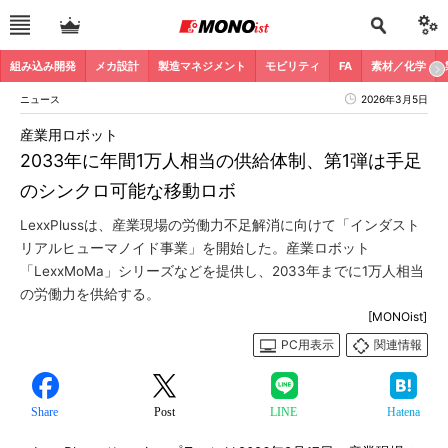
組み込み開発
メカ設計
製造マネジメント
モビリティ
FA
素材／化学
ニュース
2026年3月5日
産業用ロボット
2033年に年間1万人相当の供給体制、第1弾は手足
のシンクロ可能な移動ロボ
LexxPlussは、産業現場の労働力不足解消に向けて「インダスト
リアルヒューマノイド事業」を開始した。産業ロボット
「LexxMoMa」シリーズなどを提供し、2033年までに1万人相当
の労働力を供給する。
[MONOist]
PC用表示
関連情報
Share
Post
LINE
Hatena