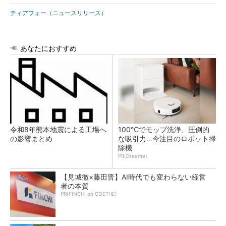
ティアフォー（ニュースリリース）
あなたにおすすめ
令和8年熊本地震による工場へ
100℃でモップ洗浄、圧倒的
の影響まとめ
な吸引力…今注目のロボット掃
除機
PR(Dreame)
【見城徹×藤田晋】AI時代でも変わらない経営
者の本質
PR(FINCHI on GOETHE)