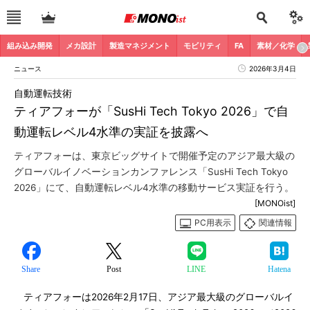
組み込み開発
メカ設計
製造マネジメント
モビリティ
FA
素材／化学
ニュース
2026年3月4日
自動運転技術
ティアフォーが「SusHi Tech Tokyo 2026」で自
動運転レベル4水準の実証を披露へ
ティアフォーは、東京ビッグサイトで開催予定のアジア最大級の
グローバルイノベーションカンファレンス「SusHi Tech Tokyo
2026」にて、自動運転レベル4水準の移動サービス実証を行う。
[MONOist]
PC用表示
関連情報
Share
Post
LINE
Hatena
ティアフォーは2026年2月17日、アジア最大級のグローバルイ