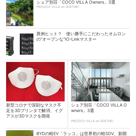
シェア別荘「COCO VILLA Owners」3選
PR(COCO VILLA on GOETHE)
異例ヒット？ 使い勝手にこだわったオムロン
の“オープンな”IO-Linkマスター
新型コロナで深刻なマスク不
シェア別荘「COCO VILLA O
足を3Dプリンタで解消、イグ
wners」3選
アスが3Dマスクを開発
PR(COCO VILLA on GOETHE)
BYDの軽EV「ラッコ」は世界初の軽SDV、新開