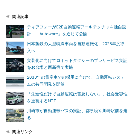
関連記事
ティアフォーがE2E自動運転アーキテクチャを独自設
計、「Autoware」を通じて公開
日本製鉄の大型特殊車両を自動運転化、2025年度導
入へ
実装化に向けてロボットタクシーのプレサービス実証
をお台場と西新宿で実施
2030年の量産車での採用に向けて、自動運転システ
ムの共同開発を開始
「先進性だけで自動運転は普及しない」、社会受容性
を重視するNTT
川崎市が自動運転バスの実証、都県境や川崎駅前を走
る
関連リンク