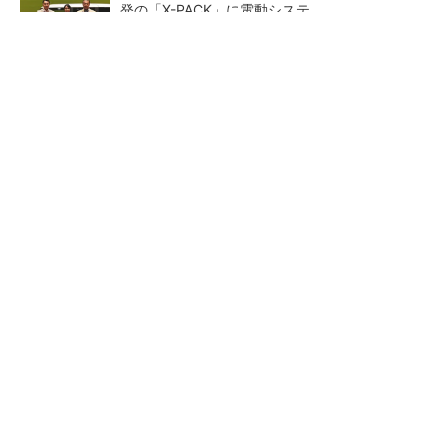
発の「X-PACK」に電動システ...
ペロブスカイト太陽電池の量産に有効なイン
ク、従来比で1.5倍の性能向上
【レベル14】生成AIを味方に、3D CADを使い
こなそう！
狭小な駐車場に、シャープが
【レベル4】図面の穴寸法の表