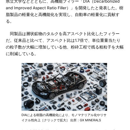
県立大学などとともに、高機能フィラー「DIA（Decarbonized
and Improved Aspect Ratio Filler）」を開発したと発表した。樹
脂製品の軽量化と高機能化を実現し、自動車の軽量化に貢献す
る。
同製品は層状鉱物のタルクを高アスペクト比化したフィラー
だ。従来品と比べて、アスペクト比は1.7倍で、単位重量当たり
の粒子数が大幅に増加している他、粉砕工程で残る粗粒子を大幅
に削減している。
DIAによる樹脂の高機能化により、モノマテリアル化やリサ
イクル性向上［クリックで拡大］ 出所：GX MINERALS