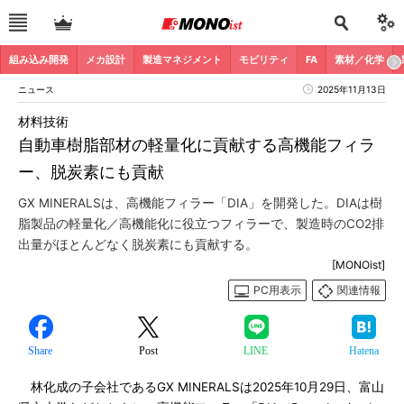
組み込み開発
メカ設計
製造マネジメント
モビリティ
FA
素材／化学
ニュース
2025年11月13日
材料技術
自動車樹脂部材の軽量化に貢献する高機能フィラ
ー、脱炭素にも貢献
GX MINERALSは、高機能フィラー「DIA」を開発した。DIAは樹
脂製品の軽量化／高機能化に役立つフィラーで、製造時のCO2排
出量がほとんどなく脱炭素にも貢献する。
[MONOist]
PC用表示
関連情報
Share
Post
LINE
Hatena
林化成の子会社であるGX MINERALSは2025年10月29日、富山