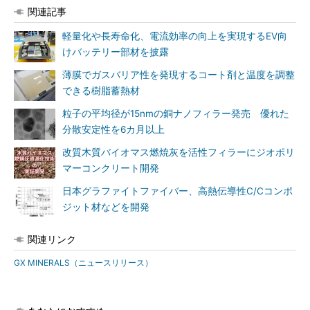
関連記事
軽量化や長寿命化、電流効率の向上を実現するEV向
けバッテリー部材を披露
薄膜でガスバリア性を発現するコート剤と温度を調整
できる樹脂蓄熱材
粒子の平均径が15nmの銅ナノフィラー発売 優れた
分散安定性を6カ月以上
改質木質バイオマス燃焼灰を活性フィラーにジオポリ
マーコンクリート開発
日本グラファイトファイバー、高熱伝導性C/Cコンポ
ジット材などを開発
関連リンク
GX MINERALS（ニュースリリース）