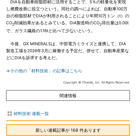
DIAを自動車樹脂部材に活用することで、5％の軽量化を実現
し燃費改善に役立つという。同社の調べによれば、自動車100万
台の樹脂部材でDIAが利用されることにより年間10万トン（t）の
CO
削減効果があるとみている。DIA製造時のCO
排出量は0.00t
2
2
で、ガラス繊維の1.16tと比べて少ないという。
今後、GX MINERALSは、中部電力ミライズと連携して、DIA
製造工場を2026年3月に稼働する予定だ。併せて、自動車産業な
どにDIAを訴求する考えだ。
⇒その他の「材料技術」の記事はこちら
Copyright © ITmedia, Inc. All Rights Reserved.
関連情報
材料技術 連載一覧
新しい連載記事が 168 件あります