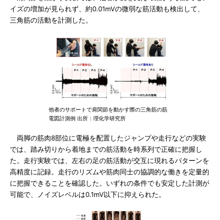
イズの増加が見られず、約0.01mVの微弱な筋活動も検出して、
三角筋の活動を計測した。
他者のサポートで肩関節を動かす際の三角筋の筋
電図計測例 出所：理化学研究所
両脚の筋肉8部位に電極を配置したジャンプや走行などの実験
では、踏み切りから着地までの筋活動を時系列で正確に把握し
た。走行実験では、左右の足の筋活動が交互に現れるパターンを
高精度に記録。走行のリズムや筋肉同士の協調的な働きを定量的
に把握できることを確認した。いずれの条件でも安定した計測が
可能で、ノイズレベルは0.1mV以下に抑えられた。