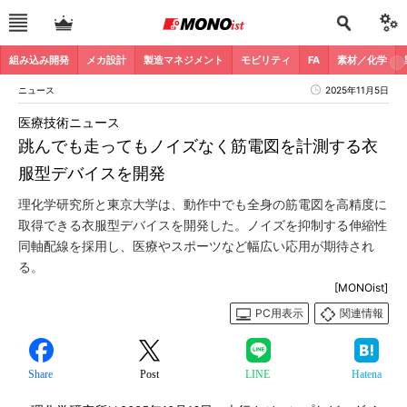
組み込み開発
メカ設計
製造マネジメント
モビリティ
FA
素材／化学
ニュース
2025年11月5日
医療技術ニュース
跳んでも走ってもノイズなく筋電図を計測する衣
服型デバイスを開発
理化学研究所と東京大学は、動作中でも全身の筋電図を高精度に
取得できる衣服型デバイスを開発した。ノイズを抑制する伸縮性
同軸配線を採用し、医療やスポーツなど幅広い応用が期待され
る。
[MONOist]
PC用表示
関連情報
Share
Post
LINE
Hatena