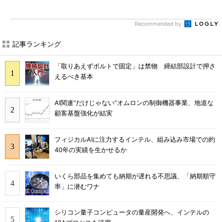
Recommended by
記事ランキング
「取りあえずボルトで固定」は禁物 締結部設計で押さ
えるべき基本
AI関連“だけじゃない”オムロンの制御機器事業、地道な
顧客基盤強化が結実
フィジカルAIに注力するインテル、組み込み市場での約
40年の実績を生かせるか
いくら部品を集めても納期が遅れる不思議、「納期順守
率」に潜むワナ
シリコン量子コンピュータの量産開発へ、インテルの