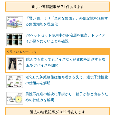
新しい連載記事が 71 件あります
「賢い個」より「単純な集団」、外部記憶を活用す
る集団知能を理論化
VRヘッドセット使用中の涙液層を観察、ドライア
イが起きにくいことを確認
跳んでも走ってもノイズなく筋電図を計測する衣
服型デバイスを開発
老化した神経細胞は落ち着きを失う、遺伝子活性化
の仕組みを解明
男性不妊症の解決に手掛かり、精子が卵と出会うた
めの仕組みを解明
過去の連載記事が 922 件あります