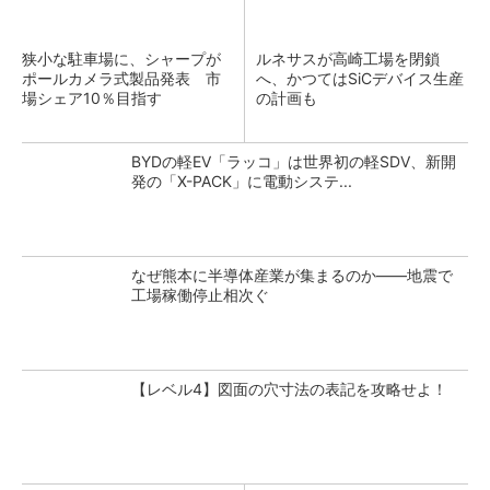
狭小な駐車場に、シャープが
ルネサスが高崎工場を閉鎖
ポールカメラ式製品発表 市
へ、かつてはSiCデバイス生産
場シェア10％目指す
の計画も
BYDの軽EV「ラッコ」は世界初の軽SDV、新開
発の「X-PACK」に電動システ...
なぜ熊本に半導体産業が集まるのか――地震で
工場稼働停止相次ぐ
【レベル4】図面の穴寸法の表記を攻略せよ！