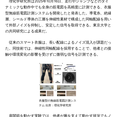
理化学研究所は2025年10月16日、走行やジャンプなどのダイ
ナミックな動作中でも全身の筋電図を高精度に計測できる、衣服
型無線筋電図計測システムを開発したと発表した。導電糸、絶縁
層、シールド導体の三層を伸縮性素材で構成した同軸配線を用い
て外部ノイズを抑制し、安定した信号を取得できる。東京大学と
の共同研究による成果だ。
従来のスマート衣服は、長い配線によるノイズ混入が課題だっ
た。同技術では、伸縮性同軸配線を採用することで、他者との接
触や環境変化の影響を受けずに微弱な信号を計測できる。
衣服型の無線筋電図計測シス
テム 出所：理化学研究所
肩関節を動かす実験では、他者が腕を支えて動かす状況でもノ