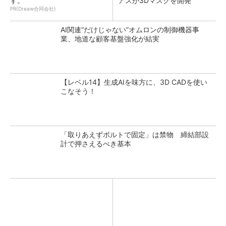
す。
アスが3Dマスクを開発
PR(Dreaw合同会社)
AI関連“だけじゃない”オムロンの制御機器事
業、地道な顧客基盤強化が結実
【レベル14】生成AIを味方に、3D CADを使い
こなそう！
「取りあえずボルトで固定」は禁物 締結部設
計で押さえるべき基本