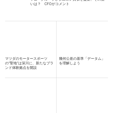
いは？ CFOがコメント
マツダのモータースポーツ
幾何公差の基準「データム」
の“聖地”は深川に、新たなブラ
を理解しよう
ンド体験拠点を開設