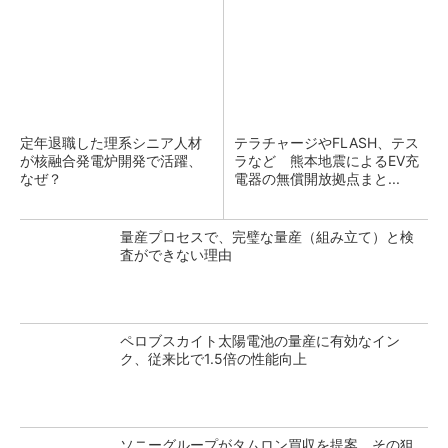
定年退職した理系シニア人材
テラチャージやFLASH、テス
が核融合発電炉開発で活躍、
ラなど 熊本地震によるEV充
なぜ？
電器の無償開放拠点まと...
量産プロセスで、完璧な量産（組み立て）と検
査ができない理由
ペロブスカイト太陽電池の量産に有効なイン
ク、従来比で1.5倍の性能向上
ソニーグループがタムロン買収を提案、その狙