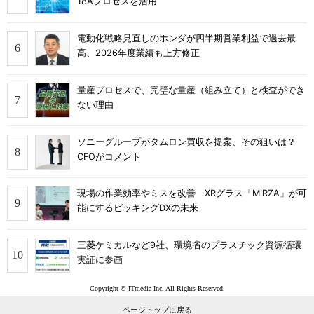
18Aプロセスを活用
電動化戦略見直しのホンダが四半期営業利益で過去最
高、2026年度業績も上方修正
量産プロセスで、完璧な量産（組み立て）と検査ができ
ない理由
ソニーグループがタムロン買収を提案、その狙いは？
CFOがコメント
現場の作業効率やミスを改善 XRグラス「MiRZA」が可
能にするピッキングDXの未来
三菱ケミカルなど9社、環境省のプラスチック資源循環
実証に参画
Copyright © ITmedia Inc. All Rights Reserved.
ページトップに戻る