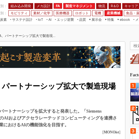
程別：
組み込み開発
メカ設計
製造マネジメント
物流
R＆D
キャリア
FA
業別：
モビリティ
素材／化学
医療機器
ロボット
電機
産業機械
食品・
炭素
サステナ設計
エッジ逆襲
品質
展示会
特集
メ
IoT
AI
ebook
伝承
組み込み開発
CEATEC
読者調査まとめ
編集後記
IA、パートナーシップ拡大で製造現...
JIMTOF
保全
メカ設計
つながるクルマ
組込み/エッジ コンピューティング
ス
 AI
製造マネジメント
5G
展＆IoT/5Gソリューション展
VR／AR
FA
IIFES
モビリティ
フィールドサービス
国際ロボット展
素材／化学
FPGA
Fac
ジャパンモビリティショー
組み込み画像技術
A、パートナーシップ拡大で製造現場
TECHNO-FRONTIER
組み込みモデリング
人テク展
Windows Embedded
スマート工場EXPO
とのパートナーシップを拡大すると発表した。「Siemens
車載ソフト開発
EdgeTech+
VIDIAのAIおよびアクセラレーテッドコンピューティングを連携さ
ISO26262
業におけるAIの機能強化を目指す。
日本ものづくりワールド
無償設計ツール
[
MONOist
]
AUTOMOTIVE WORLD