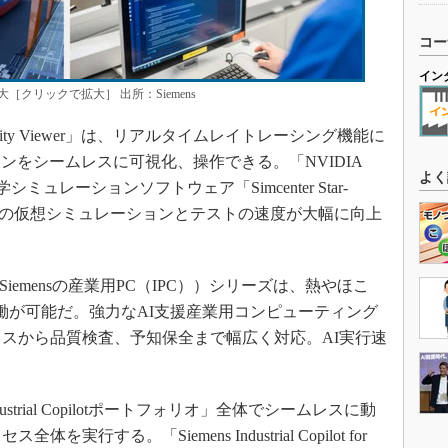
コー
イン
拡大［クリックで拡大］ 出所：Siemens
tal Reality Viewer」は、リアルタイムレイトレーシング機能に
ンをシームレスに可視化、操作できる。「NVIDIA
よく
体力学シミュレーションソフトウェア「Simcenter Star-
品の仮想シミュレーションとテストの速度が大幅に向上
Siemensの産業用PC（IPC））シリーズは、熱やほこ
稼働が可能だ。強力なAI支援産業用コンピューティング
クスから品質検査、予知保全まで幅広く対応。AI実行速
ustrial Copilotポートフォリオ」全体でシームレスに動
行する。「Siemens Industrial Copilot for