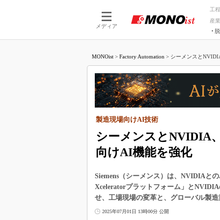
工
産
メディア
脱
つながる技術
AI×技術
MONOist
>
Factory Automation
>
シーメンスとNVID
つながる工場
AI×設備
つながるサービ
Physical
製造現場向けAI技術
シーメンスとNVIDI
向けAI機能を強化
Siemens（シーメンス）は、NVIDIA
Xceleratorプラットフォーム」とN
せ、工場現場の変革と、グローバル製造
2025年07月01日 13時00分 公開