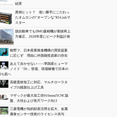
結実
異例ヒット？ 使い勝手にこだわっ
たオムロンの“オープンな”IO-Linkマ
スター
脱自動車でもDMG森精機が業績再上
方修正、2028年度にピーク利益計画
牧野フ、日本産業推進機構の買収提案
に応じず 理由に外国籍投資家の存在
あえて歩かせない――準国産ヒューマ
ノイド「D1」登場、現場稼働で日本の
勝ち筋へ
高硬度材加工に対応、マルチローラタ
イプの鏡面仕上げ工具
マザックが最大加工径910mmのCNC旋
盤、大径および長尺ワーク向け
三菱電機が知的財産活用を拡大、金属
腐食センサー技術のライセンス供与