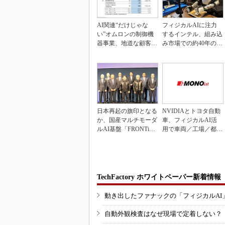
AI関連“だけじゃな
フィジカルAIに注力
い”オムロンの制御機
するインテル、組み込
器事業、地道な顧客基
み市場での約40年の実
盤強化が結実
績を生かせるか
日本再起の旗印となる
NVIDIAとトヨタ自動
か、国産マルチモーダ
車、フィジカルAI活
ルAI基盤「FRONTi
用で車両／工場／都市
a」が始動
を連携
TechFactory ホワイトペーパー新着情報
動き出したファナックの「フィジカルAI
自動外観検査はなぜ現場で定着しない？