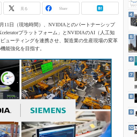
3Dプリンタ
産業オープンネット展
見る
Share
デジタルツインとCAE
S＆OP
年6月11日（現地時間）、NVIDIAとのパートナーシップ
インダストリー4.0
celeratorプラットフォーム」とNVIDIAのAI（人工知
イノベーション
ンピューティングを連携させ、製造業の生産現場の変革
の機能強化を目指す。
製造業ビッグデータ
メイドインジャパン
植物工場
知財マネジメント
海外生産
グローバル設計・開発
制御セキュリティ
新型コロナへの対応