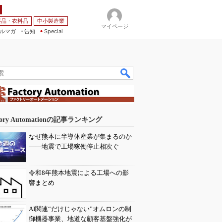
薬品・衣料品
中小製造業
マイページ
ルマガ
告知
Special
tory Automationの記事ランキング
なぜ熊本に半導体産業が集まるのか
――地震で工場稼働停止相次ぐ
令和8年熊本地震による工場への影
響まとめ
AI関連“だけじゃない”オムロンの制
御機器事業、地道な顧客基盤強化が