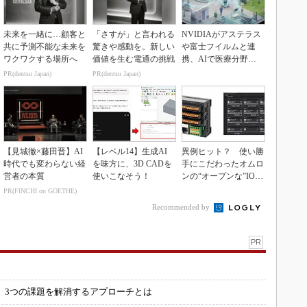
未来を一緒に…顧客と
「さすが」と言われる
NVIDIAがアステラス
共に予測不能な未来を
驚きや感動を。新しい
や富士フイルムと連
ワクワクする場所へ
価値を生む電通の挑戦
携、AIで医療分野支
援へ
PR(dentsu Japan)
PR(dentsu Japan)
【見城徹×藤田晋】AI
【レベル14】生成AI
異例ヒット？ 使い勝
時代でも変わらない経
を味方に、3D CADを
手にこだわったオムロ
営者の本質
使いこなそう！
ンの“オープンな”IO-L
inkマスター
PR(FINCHI on GOETHE)
Recommended by
PR
」
 3つの課題を解消するアプローチとは