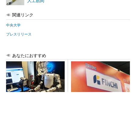
人工筋肉
関連リンク
中央大学
プレスリリース
あなたにおすすめ
フィジカルAIに注力するイン
【見城徹×藤田晋】AI時代でも
テル、組み込み市場での約40
変わらない経営者の本質
年の実績を生かせるか
PR(FINCHI on GOETHE)
GOETHEとFINCHIがタッグを組み、新メディ