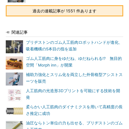
過去の連載記事が 1551 件あります
関連記事
ブリヂストンのゴム人工筋肉ロボットハンドが進化、
吸着機構の5本目の指を追加
ゴム人工筋肉に身をゆだね、ゆだねられる!? 無目的
空間「Morph inn」が開業
補助力強化とスリム化を両立した外骨格型アシストス
ーツを販売
人工筋肉の光造形3Dプリントを可能にする技術を開
発
柔らかい人工筋肉のダイナミクスを用いて高精度の長
さ推定に成功
油圧ならトン単位の力も出せる、ブリヂストンのゴム