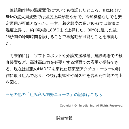
連続動作時の温度変化についても検証したところ、1Hzおよび
5Hzの点火周波数では温度上昇が穏やかで、冷却機構なしでも安
定運用が可能となった。一方、着火頻度の高い10Hzでは急激に
温度上昇し、約10秒後に80℃まで上昇した。80℃に達した後、
15秒間の冷却時間を設けることで再起動が可能なことを確認し
た。
将来的には、ソフトロボットや介護支援機器、建設現場での検
査装置など、高速高出力を必要とする場面での応用が期待でき
る。現在は複数のHADECを束ねた筋束型アクチュエーターの制
作に取り組んでおり、今後は制御性や耐久性を含めた性能の向上
を図る。
⇒その他の「組み込み開発ニュース」の記事はこちら
Copyright © ITmedia, Inc. All Rights Reserved.
関連情報