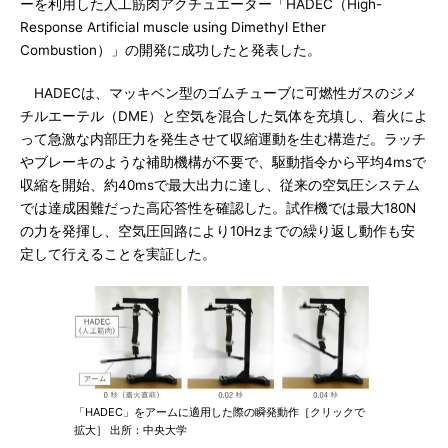
ーを利用した人工筋肉アクチュエーター「HADEC（High-
Response Artificial muscle using Dimethyl Ether
Combustion）」の開発に成功したと発表した。
HADECは、マッキベン型のゴムチューブに可燃性ガスのジメ
チルエーテル（DME）と空気を混合した気体を充填し、着火によ
って急激な内部圧力を発生させて収縮運動を生む構造だ。ラッチ
やブレーキのような補助機構が不要で、駆動指令から平均4msで
収縮を開始、約40msで最大出力に達し、従来の空気圧システム
では達成困難だった高応答性を確認した。試作機では最大180N
の力を発揮し、空気圧回路により10Hzまでの繰り返し動作も安
定して行えることを実証した。
「HADEC」をアームに適用した際の瞬発動作［クリックで
拡大］ 出所：中央大学