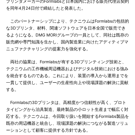
プリンタメーカーのFormlabsと日本国内における販売代理店契約
を同年4月24日付で締結したと発表した。
このパートナーシップにより、テクニウムはFormlabsの包括的
な3Dプリンタ、材料、関連ソフトウェアを日本全国で販売でき
るようになる。DMG MORIグループの一員として、同社は既存の
販売網や専門知識を生かし、国内製造業に向けたアディティブマ
ニュファクチャリングの提案力を強化する。
両社の協業は、Formlabsが有する3Dプリンティング技術と、
テクニウムの工作機械周辺機器およびデジタル技術における強み
を統合するものである。これにより、装置の導入から運用までを
一貫して提供し、ユーザーの生産性向上や現場課題の解決に貢献
する。
Formlabsの3Dプリンタは、高精度かつ信頼性が高く、プロト
タイピングから治具製造、最終製品の小ロット生産まで幅広く対
応する。テクニウムは、今回取り扱いを開始するFormlabs製品を
既存の周辺機器と統合し、現場課題の解決につながる製造ソリュ
ーションとして顧客に提供する方針である。