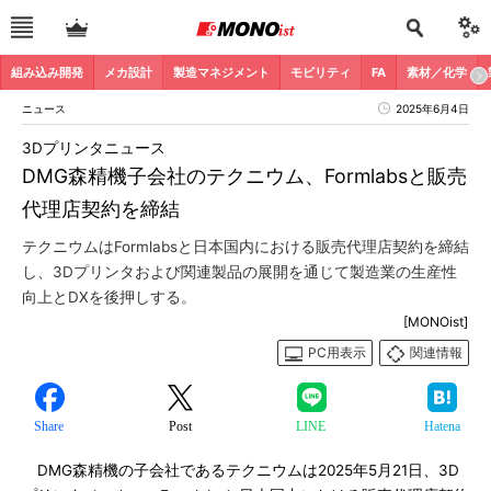
組み込み開発
メカ設計
製造マネジメント
モビリティ
FA
素材／化学
ニュース
2025年6月4日
3Dプリンタニュース
DMG森精機子会社のテクニウム、Formlabsと販売
代理店契約を締結
テクニウムはFormlabsと日本国内における販売代理店契約を締結
し、3Dプリンタおよび関連製品の展開を通じて製造業の生産性
向上とDXを後押しする。
[MONOist]
PC用表示
関連情報
Share
Post
LINE
Hatena
DMG森精機の子会社であるテクニウムは2025年5月21日、3D