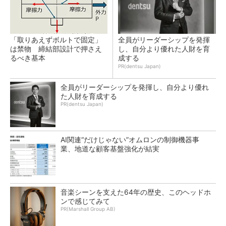
「取りあえずボルトで固定」
全員がリーダーシップを発揮
は禁物 締結部設計で押さえ
し、自分より優れた人財を育
るべき基本
成する
PR(dentsu Japan)
全員がリーダーシップを発揮し、自分より優れ
た人財を育成する
PR(dentsu Japan)
AI関連“だけじゃない”オムロンの制御機器事
業、地道な顧客基盤強化が結実
音楽シーンを支えた64年の歴史、このヘッドホ
ンで感じてみて
PR(Marshall Group AB)