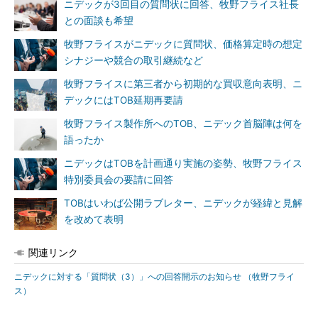
ニデックが3回目の質問状に回答、牧野フライス社長
との面談も希望
牧野フライスがニデックに質問状、価格算定時の想定
シナジーや競合の取引継続など
牧野フライスに第三者から初期的な買収意向表明、ニ
デックにはTOB延期再要請
牧野フライス製作所へのTOB、ニデック首脳陣は何を
語ったか
ニデックはTOBを計画通り実施の姿勢、牧野フライス
特別委員会の要請に回答
TOBはいわば公開ラブレター、ニデックが経緯と見解
を改めて表明
関連リンク
ニデックに対する「質問状（3）」への回答開示のお知らせ （牧野フライ
ス）