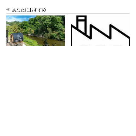
あなたにおすすめ
シェア別荘「COCO VILLA O
令和8年熊本地震による工場へ
wners」3選
の影響まとめ
PR(COCO VILLA on GOETHE)
全員がリーダーシップを発揮し、自分より優れ
た人財を育成する
PR(dentsu Japan)
【西野亮廣】つくりたいものを追求できる環境
の作り方とは
PR(FINCHI on GOETHE)