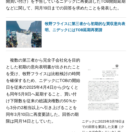
開買い付け）を予告しているニデックに再要請したTOB開始延期
などに関して、同月19日までの回答を求めたことを発表した。
牧野フライスに第三者から初期的な買収意向表
明、ニデックにはTOB延期再要請
複数の第三者から完全子会社化を目的
とした初期の意向表明書が出されたこと
を受け、牧野フライスは比較検討の時間
を確保するため、ニデックにTOBの開始
日を従来の2025年4月4日から少なくと
も同年5月9日へ延期すること、買い付
け下限数を従来の総議決権数の50％か
ら3分の2相当以上へ引き上げることを
同年3月10日に再度要請した。回答の期
限は同月14日としていた。
ニデックに2025年3月19日ま
での回答を要請した文書［ク