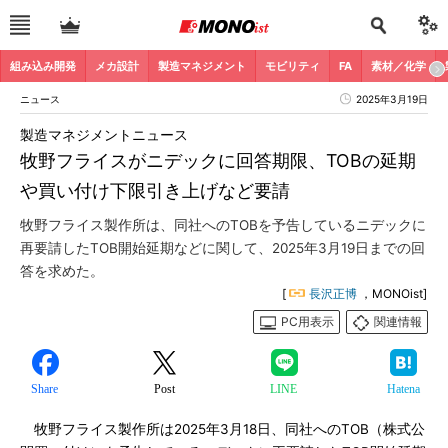
組み込み開発
メカ設計
製造マネジメント
モビリティ
FA
素材／化学
ニュース
2025年3月19日
製造マネジメントニュース
牧野フライスがニデックに回答期限、TOBの延期
や買い付け下限引き上げなど要請
牧野フライス製作所は、同社へのTOBを予告しているニデックに
再要請したTOB開始延期などに関して、2025年3月19日までの回
答を求めた。
[
長沢正博
，MONOist]
PC用表示
関連情報
Share
Post
LINE
Hatena
牧野フライス製作所は2025年3月18日、同社へのTOB（株式公