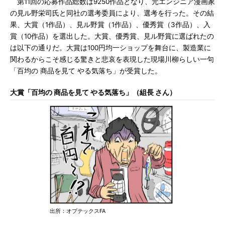
第11回の応募作品総数は9250作品となり、元エンジニア漫画家
の見ル野栄司氏と同社の選考委員により、選考を行った。その結
果、大賞（1作品）、見ル野賞（1作品）、優秀賞（3作品）、入
賞（10作品）を選出した。大賞、優秀賞、見ル野賞に選ばれたの
は以下の通りだ。大賞は100円均一ショップを舞台に、製造業に
関わるからこそ感じる驚きと悲哀を表現した現場川柳らしい一句
「百均の 商品を見て やる気落ち」が受賞した。
大賞「百均の 商品を見て やる気落ち」（組長 さん）
出所：オプテックスFA