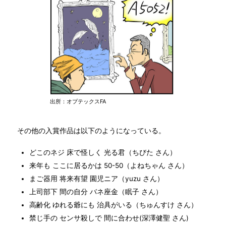
出所：オプテックスFA
その他の入賞作品は以下のようになっている。
どこのネジ 床で怪しく 光る君（ちびた さん）
来年も ここに居るかは 50-50（よねちゃん さん）
まご器用 将来有望 園児ニア（yuzu さん）
上司部下 間の自分 バネ座金（眠子 さん）
高齢化 ゆれる爺にも 治具がいる（ちゅんすけ さん）
禁じ手の センサ殺しで 間に合わせ(深澤健聖 さん)