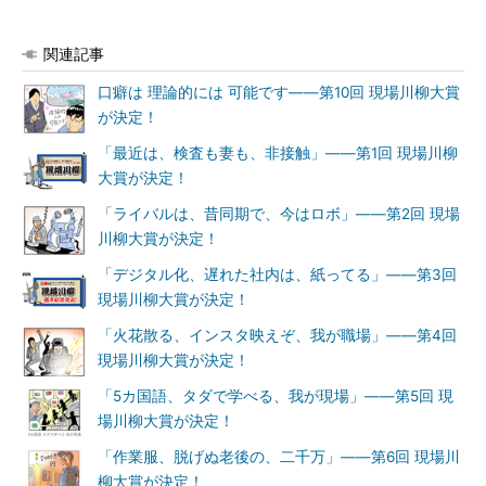
関連記事
口癖は 理論的には 可能です――第10回 現場川柳大賞
が決定！
「最近は、検査も妻も、非接触」――第1回 現場川柳
大賞が決定！
「ライバルは、昔同期で、今はロボ」――第2回 現場
川柳大賞が決定！
「デジタル化、遅れた社内は、紙ってる」――第3回
現場川柳大賞が決定！
「火花散る、インスタ映えぞ、我が職場」――第4回
現場川柳大賞が決定！
「5カ国語、タダで学べる、我が現場」――第5回 現
場川柳大賞が決定！
「作業服、脱げぬ老後の、二千万」――第6回 現場川
柳大賞が決定！