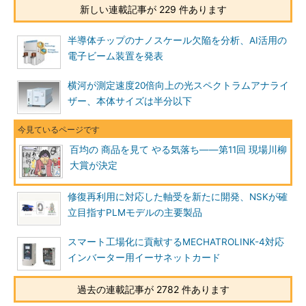
新しい連載記事が 229 件あります
半導体チップのナノスケール欠陥を分析、AI活用の
電子ビーム装置を発表
横河が測定速度20倍向上の光スペクトラムアナライ
ザー、本体サイズは半分以下
百均の 商品を見て やる気落ち――第11回 現場川柳
大賞が決定
修復再利用に対応した軸受を新たに開発、NSKが確
立目指すPLMモデルの主要製品
スマート工場化に貢献するMECHATROLINK-4対応
インバーター用イーサネットカード
過去の連載記事が 2782 件あります