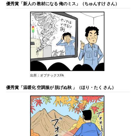
優秀賞「新人の 教材になる 俺のミス」（ちゅんすけ さん）
出所：オプテックスFA
優秀賞「温暖化 空調服が 脱げぬ秋 」（ほり・たく さん）