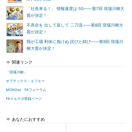
「社長来る！」 情報速度は 5G――第7回 現場川柳大
賞が決定！
不具合を 出して直して 二刀流――第8回 現場川柳大
賞が決定！
我が工場 利休に負けぬ 詫びと錆び――第9回 現場川
柳大賞が決定！
関連リンク
「現場川柳」
オプテックス・エフエー
MONOist FAフォーラム
FAメルマガ登録ページ
あなたにおすすめ