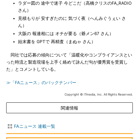
ラダー図の 途中で迷子 今どこだ（高橋クリスのFA_RADIO
さん）
見積もりが 安すぎたのに 気づく夜（へんみぐうぇい さ
ん）
大阪の 報連相には オチが要る（爺メン67 さん）
始末書を GPTで 再精査（まぬゃ さん）
同社では応募の傾向について「温暖化やコンプライアンスとい
った時流と製造現場を上手く絡めて詠んだ句が優秀賞を受賞し
た」とコメントしている。
≫「FAニュース」のバックナンバー
Copyright © ITmedia, Inc. All Rights Reserved.
関連情報
FAニュース 連載一覧