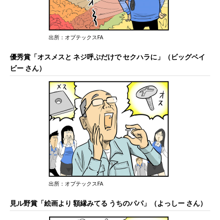
出所：オプテックスFA
優秀賞「オスメスと ネジ呼ぶだけで セクハラに」（ビッグベイ
ビー さん）
出所：オプテックスFA
見ル野賞「絵画より 額縁みてる うちのパパ」（よっしー さん）