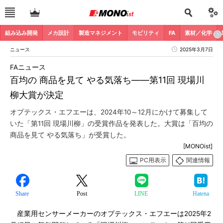
組み込み開発
メカ設計
製造マネジメント
モビリティ
FA
素材／化学
ニュース
2025年3月7日
FAニュース
百均の 商品を見て やる気落ち――第11回 現場川
柳大賞が決定
オプテックス・エフエーは、2024年10～12月にかけて募集して
いた「第11回 現場川柳」の受賞作品を発表した。大賞は「百均の
商品を見て やる気落ち」が受賞した。
[MONOist]
PC用表示
関連情報
Share
Post
LINE
Hatena
産業用センサーメーカーのオプテックス・エフエーは2025年2