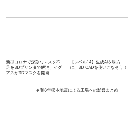
新型コロナで深刻なマスク不
【レベル14】生成AIを味方
足を3Dプリンタで解消、イグ
に、3D CADを使いこなそう！
アスが3Dマスクを開発
令和8年熊本地震による工場への影響まとめ
FINCHI主催「IVS2026」トークセッションが
話題に！
PR(FINCHI on GOETHE)