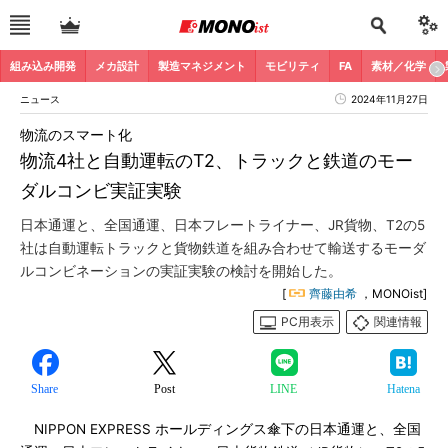
組み込み開発
メカ設計
製造マネジメント
モビリティ
FA
素材／化学
ニュース
2024年11月27日
物流のスマート化
物流4社と自動運転のT2、トラックと鉄道のモー
ダルコンビ実証実験
日本通運と、全国通運、日本フレートライナー、JR貨物、T2の5
社は自動運転トラックと貨物鉄道を組み合わせて輸送するモーダ
ルコンビネーションの実証実験の検討を開始した。
[
齊藤由希
，MONOist]
PC用表示
関連情報
Share
Post
LINE
Hatena
NIPPON EXPRESS ホールディングス傘下の日本通運と、全国