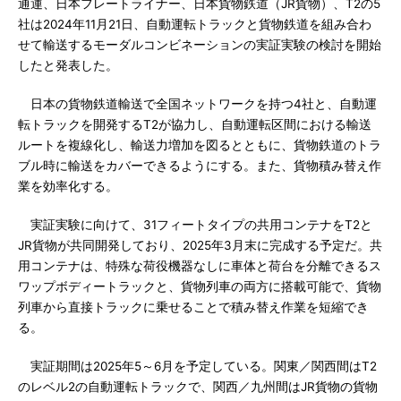
通運、日本フレートライナー、日本貨物鉄道（JR貨物）、T2の5
社は2024年11月21日、自動運転トラックと貨物鉄道を組み合わ
せて輸送するモーダルコンビネーションの実証実験の検討を開始
したと発表した。
日本の貨物鉄道輸送で全国ネットワークを持つ4社と、自動運
転トラックを開発するT2が協力し、自動運転区間における輸送
ルートを複線化し、輸送力増加を図るとともに、貨物鉄道のトラ
ブル時に輸送をカバーできるようにする。また、貨物積み替え作
業を効率化する。
実証実験に向けて、31フィートタイプの共用コンテナをT2と
JR貨物が共同開発しており、2025年3月末に完成する予定だ。共
用コンテナは、特殊な荷役機器なしに車体と荷台を分離できるス
ワップボディートラックと、貨物列車の両方に搭載可能で、貨物
列車から直接トラックに乗せることで積み替え作業を短縮でき
る。
実証期間は2025年5～6月を予定している。関東／関西間はT2
のレベル2の自動運転トラックで、関西／九州間はJR貨物の貨物