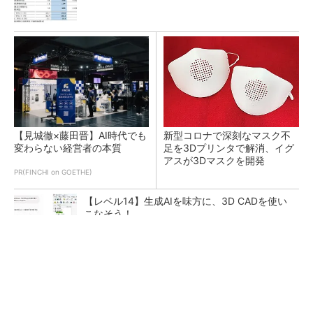
【見城徹×藤田晋】AI時代でも
新型コロナで深刻なマスク不
変わらない経営者の本質
足を3Dプリンタで解消、イグ
アスが3Dマスクを開発
PR(FINCHI on GOETHE)
【レベル14】生成AIを味方に、3D CADを使い
こなそう！
令和8年熊本地震による工場への影響まとめ