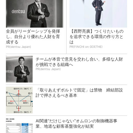
全員がリーダーシップを発揮
【西野亮廣】つくりたいもの
し、自分より優れた人財を育
を追求できる環境の作り方と
成する
は
PR(dentsu Japan)
PR(FINCHI on GOETHE)
チームが本音で意見を交わし合い、多様な人財
が挑戦できる組織へ
PR(dentsu Japan)
「取りあえずボルトで固定」は禁物 締結部設
計で押さえるべき基本
AI関連“だけじゃない”オムロンの制御機器事
業、地道な顧客基盤強化が結実