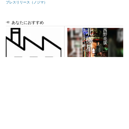
プレスリリース（ノジマ）
あなたにおすすめ
令和8年熊本地震による工場へ
【西野亮廣】ビジネス書最新
の影響まとめ
刊『北極星 僕たちはどう働
くか』
PR(FINCHI on GOETHE)
異例ヒット？ 使い勝手にこだわったオムロン
の“オープンな”IO-Linkマスター
【西野亮廣】つくりたいものを追求できる環境