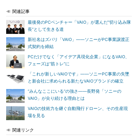
関連記事
最後発のPCベンチャー「VAIO」が選んだ“切り込み隊
長”として生きる道
新社名はズバリ「VAIO」――ソニーがPC事業譲渡正
式契約を締結
PCだけでなく「アイデア具現化企業」になるVAIO、
フェーズは“筋トレ”に
「これが新しいVAIOです」――ソニーPC事業の失墜
と新会社に求められる新たなVAIOブランドの確立
“みんなここにいる”の強さ――長野発「ソニーの
VAIO」が尖り続ける理由とは
VAIOの技術力を継ぐ自動飛行ドローン、その生産現
場を見る
関連リンク