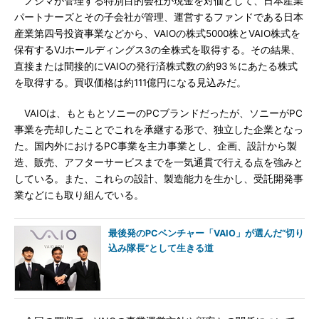
ノジマが管理する特別目的会社が現金を対価として、日本産業
パートナーズとその子会社が管理、運営するファンドである日本
産業第四号投資事業などから、VAIOの株式5000株とVAIO株式を
保有するVJホールディングス3の全株式を取得する。その結果、
直接または間接的にVAIOの発行済株式数の約93％にあたる株式
を取得する。買収価格は約111億円になる見込みだ。
VAIOは、もともとソニーのPCブランドだったが、ソニーがPC
事業を売却したことでこれを承継する形で、独立した企業となっ
た。国内外におけるPC事業を主力事業とし、企画、設計から製
造、販売、アフターサービスまでを一気通貫で行える点を強みと
している。また、これらの設計、製造能力を生かし、受託開発事
業などにも取り組んでいる。
最後発のPCベンチャー「VAIO」が選んだ“切り
込み隊長”として生きる道