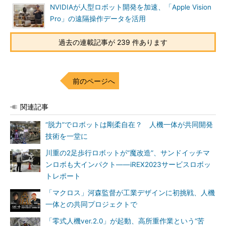
NVIDIAが人型ロボット開発を加速、「Apple Vision
Pro」の遠隔操作データを活用
過去の連載記事が 239 件あります
前のページへ
関連記事
“脱力”でロボットは剛柔自在？ 人機一体が共同開発
技術を一堂に
川重の2足歩行ロボットが“魔改造”、サンドイッチマ
ンロボも大インパクト――iREX2023サービスロボッ
トレポート
「マクロス」河森監督が工業デザインに初挑戦、人機
一体との共同プロジェクトで
「零式人機ver.2.0」が起動、高所重作業という“苦