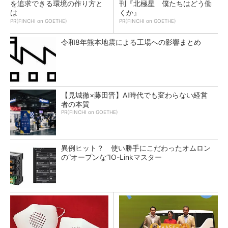
を追求できる環境の作り方と
刊『北極星 僕たちはどう働
は
くか』
PR(FINCHI on GOETHE)
PR(FINCHI on GOETHE)
令和8年熊本地震による工場への影響まとめ
【見城徹×藤田晋】AI時代でも変わらない経営
者の本質
PR(FINCHI on GOETHE)
異例ヒット？ 使い勝手にこだわったオムロン
の“オープンな”IO-Linkマスター