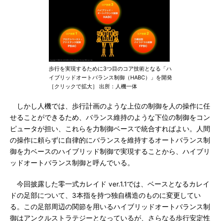
歩行を実現するために3つ目のコア技術となる「ハ
イブリッドオートバランス制御（HABC）」を開発
［クリックで拡大］ 出所：人機一体
しかし人機では、歩行計画のような上位の制御を人の操作に任
せることができるため、バランス維持のような下位の制御をコン
ピュータが担い、これらを力制御ベースで統合すればよい。人間
の操作に頼らずに自律的にバランスを維持するオートバランス制
御を力ベースのハイブリッド制御で実現することから、ハイブリ
ッドオートバランス制御と呼んでいる。
今回披露した零一式カレイド ver.1.1では、ベースとなるカレイ
ドの足部について、3本指を持つ独自構造のものに変更してい
る。この足部周辺の関節を用いるハイブリッドオートバランス制
御はアンクルストラテジーとなっているが、さらなる歩行安定性