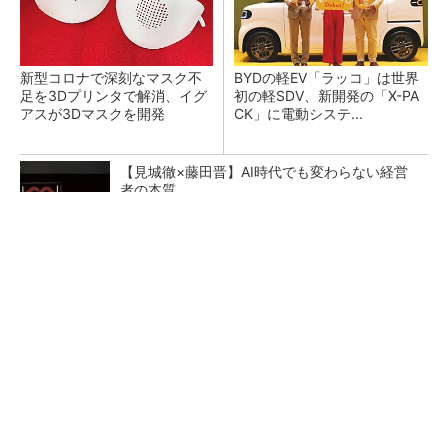
新型コロナで深刻なマスク不
BYDの軽EV「ラッコ」は世界
足を3Dプリンタで解消、イグ
初の軽SDV、新開発の「X-PA
アスが3Dマスクを開発
CK」に電動システ...
【見城徹×藤田晋】AI時代でも変わらない経営
者の本質
PR(FINCHI on GOETHE)
ペロブスカイト太陽電池の量産に有効なイン
ク、従来比で1.5倍の性能向上
【レベル14】生成AIを味方に、3D CADを使い
こなそう！