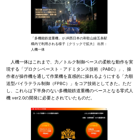
「多機能鉄道重機」がJR西日本の和歌山線五条駅
構内で利用される様子［クリックで拡大］ 出所：
人機一体
人機一体はこれまで、力／トルク制御ベースの柔軟な動作を実
現する「プロクシベースト・アドミタンス技術（PABC）」、操
作者が操作機を通して作業機を直感的に操れるようにする「力順
送型バイラテラル制御（FPBC）」をコア技術としてきた。ただ
し、これらは下半身のない多機能鉄道重機のベースとなる零式人
機 ver2.0の開発に必要とされていたものだ。