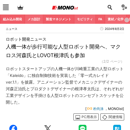
組み込み開発
メカ設計
製造マネジメント
モビリティ
FA
素材／化学
ニュース
2024年8月2日
ロボット開発ニュース
人機一体が歩行可能な人型ロボット開発へ、マク
ロス河森氏とLOVOT根津氏も参加
（2/2 ページ）
ロボットスタートアップの人機一体が川崎重工業の人型ロボット
「Kaleido」に独自制御技術を実装した「零一式カレイド
ver.1.1」を披露。アニメーション監督でメカニックデザイナーの
河森正治氏とプロダクトデザイナーの根津孝太氏は、それぞれが
工業デザインを手掛ける人型ロボットのコンセプトスケッチを公
開した。
[
朴尚洙
，MONOist]
PC用表示
関連情報