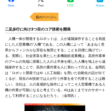
Share
Post
LINE
Hatena
前のページへ
二足歩行に向け3つ目のコア技術を開発
人機一体が開発するロボットは、人が遠隔操作することを前提
にした人型重機の“人機”である。この人機によって「あまねく世
界からフィジカルな苦役を無用とする」ことを目標に掲げてい
る。実際に、社会実装を果たした多機能鉄道重機は、高所作業車
のブームの先端に搭載した人の上半身を模した人機を地上から遠
隔操作することで、高所の重作業を人に替わって行える。金岡氏
は「ロボット開発ではAI（人工知能）を用いた自動化の話が出て
くるが、現在のAI技術では人が行う作業を全て代替することは難
しい。当社は、人の直感的な操作によってこそ人型重機である人
機の作業が可能になると考えている。AIはあくまでそのサポート
として利用することになるだろう」（金岡氏）。