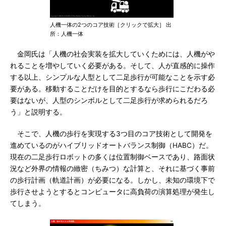
人機一体の2つのコア技術［クリックで拡大］ 出
所：人機一体
金岡氏は「人機の社会実装を拡大していくためには、人機がや
れることを増やしていく必要がある。そして、人が直感的に操作
する以上、シンプルな人型として二足歩行が可能なことを示す必
要がある。移動することだけを目的とするなら歩行にこだわる必
要はないが、人型のシンボルとして二足歩行が求められるだろ
う」と説明する。
そこで、人機の歩行を実現する3つ目のコア技術として開発を
進めているのがハイブリッドオートバランス制御（HABC）だ。
現在の二足歩行ロボットの多くは位置制御ベースであり、路面状
況など外界の情報の緻密（ちみつ）な計算と、それに基づく事前
の歩行計画（軌道計画）が必要になる。しかし、未知の環境下で
歩行させようとするとコンピュータに高負荷の演算処理が発生し
てしまう。