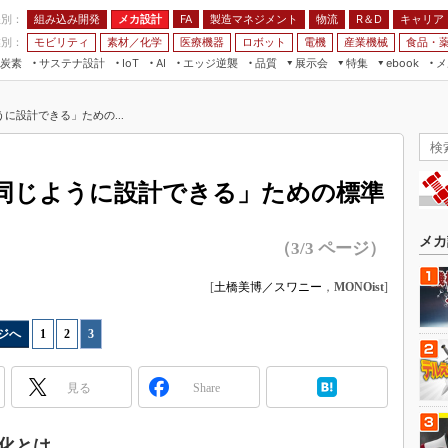
程別：
組み込み開発
メカ設計
製造マネジメント
物流
R＆D
キャリア
FA
業別：
モビリティ
素材／化学
医療機器
ロボット
電機
産業機械
食品・
炭素
サステナ設計
エッジ逆襲
品質
展示会
特集
メ
IoT
AI
ebook
伝承
組み込み開発
CEATEC
読者調査まとめ
編集後記
に設計できる」ための...
JIMTOF
保全
メカ設計
つながるクルマ
組込み/エッジ コンピューティング
ス
 AI
製造マネジメント
5G
展＆IoT/5Gソリューション展
VR／AR
FA
同じように設計できる」ための標準
IIFES
モビリティ
フィールドサービス
国際ロボット展
素材／化学
FPGA
メカ
（3/3 ページ）
ジャパンモビリティショー
組み込み画像技術
TECHNO-FRONTIER
[
土橋美博／スワニー
，
MONOist
]
組み込みモデリング
人テク展
Windows Embedded
ジへ
1
|
2
|
3
スマート工場EXPO
車載ソフト開発
EdgeTech+
見る
Share
ISO26262
日本ものづくりワールド
無償設計ツール
AUTOMOTIVE WORLD
化とは