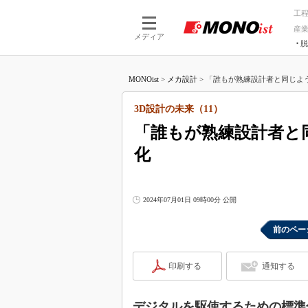
工
産
メディア
脱
つながる技術
AI×技術
MONOist
>
メカ設計
>
「誰もが熟練設計者と同じよう
つながる工場
AI×設備
つながるサービ
Physical
3D設計の未来（11）
「誰もが熟練設計者と
化
2024年07月01日 09時00分 公開
前のペー
印刷する
通知する
デジタルを駆使するための標準