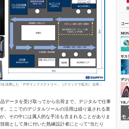
コー
MO
サス
デジ
Dを活用した「デザインファクトリー」［クリックで拡大］ 出所：
品データを受け取ってから出荷まで、デジタルで仕事
VR
ます。ここでのデジタルツールの活用は繰り返される業
すが、その中には属人的な手法も含まれることがありま
技能として身に付いた熟練設計者にとって“当たり