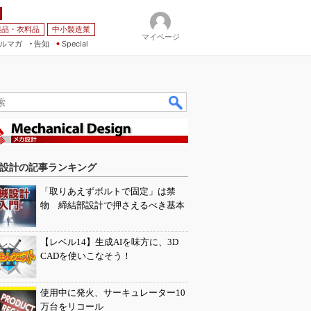
薬品・衣料品
中小製造業
マイページ
ルマガ
告知
Special
設計の記事ランキング
「取りあえずボルトで固定」は禁
物 締結部設計で押さえるべき基本
【レベル14】生成AIを味方に、3D
CADを使いこなそう！
使用中に発火、サーキュレーター10
万台をリコール