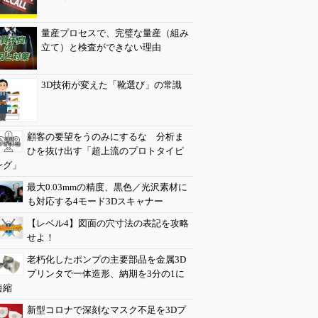
量産プロセスで、完璧な量産（組み
立て）と検査ができない理由
3D技術が変えた「靴選び」の常識
顧客の要望をうのみにするな 分析ま
ひを抜け出す「超上流のプロトタイピ
ング」
最大0.03mmの精度、黒色／光沢素材に
も対応する4モード3Dスキャナー
【レベル4】図面の穴寸法の表記を攻略
せよ！
老朽化したポンプの主要部品を金属3D
プリンタで一体造形、納期を3分の1に
短縮
新型コロナで深刻なマスク不足を3Dプ