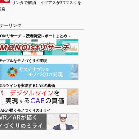
リンタで解消、イグアスが3Dマスクを
開発
ナーリンク
NOistリサーチ ～読者調査レポートまとめ～
テナブルなモノづくりの実現
タルツインを実現するCAEの真価
／ARが描くモノづくりのミライ