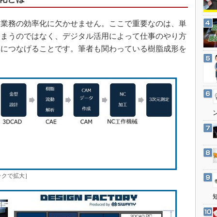
3Dプリンタ
産業オープンネット展
デジタルツインとCAE
業務の効率化に欠かせません。ここで重要なのは、単
S＆OP
しまうのではなく、デジタル活用によって仕事のやり方
革につなげることです。筆者も関わっている樹脂成形を
インダストリー4.0
イノベーション
製造業ビッグデータ
メイドインジャパン
植物工場
知財マネジメント
海外生産
グローバル設計・開発
制御セキュリティ
クで拡大］
新型コロナへの対応