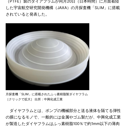
（PTFE）製のダイアフラムが同月20日（日本時間）に月面着陸
した宇宙航空研究開発機構（JAXA）の月探査機「SLIM」に搭載
されていると発表した。
月探査機「SLIM」に搭載されたふっ素樹脂製ダイヤフラム
［クリックで拡大］ 出所：中興化成工業
ダイヤフラムとは、ポンプの機械部分と送る液体を隔てる弾性
の膜になるモノで、一般的には金属やゴム製だが、中興化成工業
が製造したダイヤフラムはふっ素樹脂100％で約1mm以下の薄肉