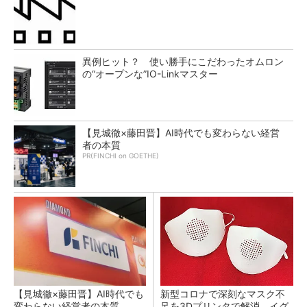
異例ヒット？ 使い勝手にこだわったオムロン
の“オープンな”IO-Linkマスター
【見城徹×藤田晋】AI時代でも変わらない経営
者の本質
PR(FINCHI on GOETHE)
【見城徹×藤田晋】AI時代でも
新型コロナで深刻なマスク不
変わらない経営者の本質
足を3Dプリンタで解消、イグ