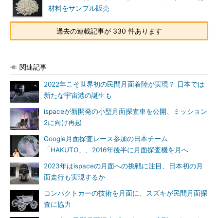
材料をサンプル販売
過去の連載記事が 330 件あります
関連記事
2022年こそ世界初の民間月面着陸が実現？ 日本では
新たな宇宙港の誕生も
ispaceが新開発の小型月面探査車を公開、ミッション
2に向け再起
Google月面探査レース参加の日本チーム
「HAKUTO」、2016年後半に月面探査機を月へ
2023年はispaceの月面への挑戦に注目、日本初の月
面走行も実現するか
コンパクトカーの技術を月面に、スズキが民間月面探
査に協力