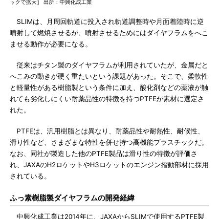
ックで拡大］ 出所：中興化成工業
SLIMは、月周回軌道に投入され軌道調整時や月面着陸時に逆
噴射して燃焼させるが、噴射させるためにはダイヤフラムをへこ
ませる動作が必要になる。
従来はチタン製のダイヤフラムが利用されていたが、金属だと
へこみの動きが硬く重たいという課題があった。そこで、柔軟性
と軽量性がある樹脂製という条件に加え、酸化剤などの薬液が触
れても劣化しにくい耐薬品性の特徴を持つPTFEが素材に選定さ
れた。
PTFEは、汎用樹脂とは異なり、耐薬品性や耐熱性、耐候性、
滑り性など、さまざまな特性を併せ持つ高機能プラスチックだ。
なお、同社が製造した他のPTFE製品は滑り性の特徴が評価さ
れ、JAXAのH2ロケットやH3ロケットのエンジン摺動部材に採用
されている。
ふっ素樹脂製ダイヤフラムの開発経緯
中興化成工業は2014年に、JAXAからSLIMで使用するPTFE製