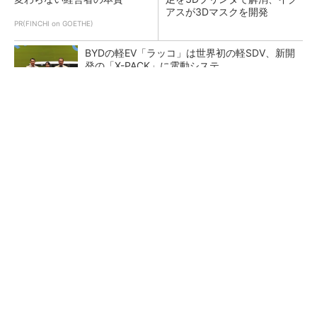
アスが3Dマスクを開発
PR(FINCHI on GOETHE)
BYDの軽EV「ラッコ」は世界初の軽SDV、新開
発の「X-PACK」に電動システ...
ペロブスカイト太陽電池の量産に有効なイン
ク、従来比で1.5倍の性能向上
【レベル14】生成AIを味方に、3D CADを使い
こなそう！