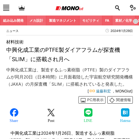
組み込み開発
メカ設計
製造マネジメント
モビリティ
FA
素材／化学
ニュース
2024年1月29日
材料技術
中興化成工業のPTFE製ダイアフラムが探査機
「SLIM」に搭載され月へ
中興化成工業は、製造するふっ素樹脂（PTFE）製のダイアフラ
ムが同月20日（日本時間）に月面着陸した宇宙航空研究開発機構
（JAXA）の月探査機「SLIM」に搭載されていると発表した。
[
遠藤和宏
，MONOist]
PC用表示
関連情報
Share
Post
LINE
Hatena
中興化成工業は2024年1月26日、製造するふっ素樹脂