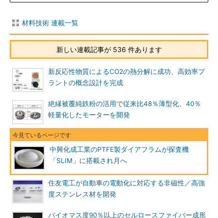
材料技術 連載一覧
新しい連載記事が 536 件あります
新反応性物質によるCO2の熱分解に成功、高効率プ
ラントの概念設計を完成
絶縁被覆純鉄粉の活用で従来比48％薄型化、40％
軽量化したモーターを開発
中興化成工業のPTFE製ダイアフラムが探査機
「SLIM」に搭載され月へ
住友電工が自動車の電動化に対応する非磁性／高強
度ステンレス材を開発
バイオマス度90％以上のセルロースファイバー成形