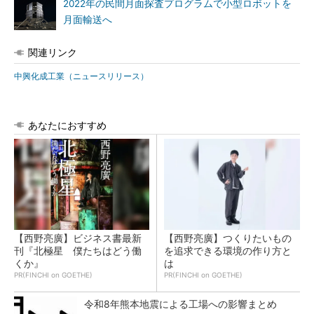
2022年の民間月面探査プログラムで小型ロボットを
月面輸送へ
関連リンク
中興化成工業（ニュースリリース）
あなたにおすすめ
【西野亮廣】ビジネス書最新
【西野亮廣】つくりたいもの
刊『北極星 僕たちはどう働
を追求できる環境の作り方と
くか』
は
PR(FINCHI on GOETHE)
PR(FINCHI on GOETHE)
令和8年熊本地震による工場への影響まとめ