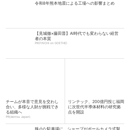
令和8年熊本地震による工場への影響まとめ
【見城徹×藤田晋】AI時代でも変わらない経営
者の本質
PR(FINCHI on GOETHE)
チームが本音で意見を交わし
リンテック、200億円投じ福岡
合い、多様な人財が挑戦でき
に次世代半導体材料の研究拠
る組織へ
点を開設
PR(dentsu Japan)
狭小な駐車場に、シャープがポールカメラ式製