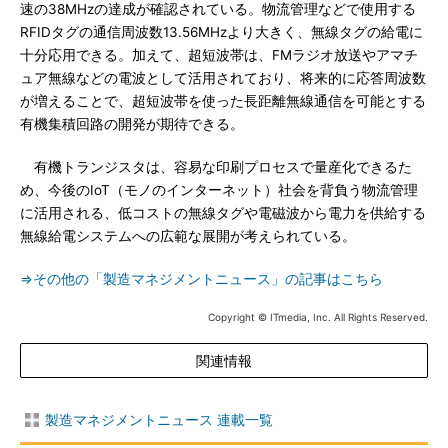
速の38MHzの達成が確認されている。物流管理などで使用する
RFIDタグの通信周波数13.56MHzより大きく、無線タグの給電に
十分応用できる。加えて、超短波帯は、FMラジオ放送やアマチ
ュア無線などの電波として活用されており、将来的に応答周波数
が増えることで、超短波帯を使った長距離無線通信を可能とする
有機集積回路の開発が期待できる。
有機トランジスタは、容易な印刷プロセスで量産化できるた
め、今後のIoT（モノのインターネット）社会を背負う物流管理
に活用される、低コストの無線タグや電磁波から電力を供給する
無線給電システムへの広範な展開が考えられている。
⇒その他の「製造マネジメントニュース」の記事はこちら
Copyright © ITmedia, Inc. All Rights Reserved.
関連情報
製造マネジメントニュース 連載一覧