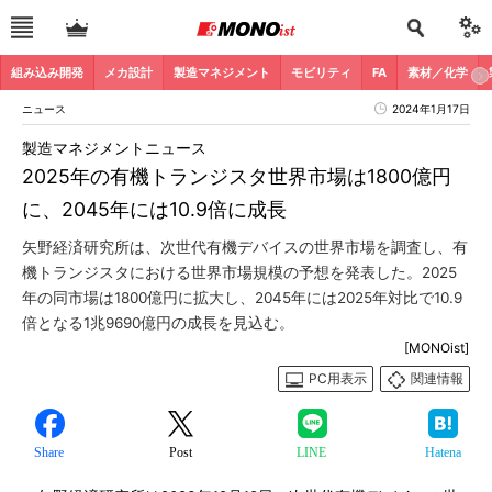
組み込み開発
メカ設計
製造マネジメント
モビリティ
FA
素材／化学
ニュース
2024年1月17日
製造マネジメントニュース
2025年の有機トランジスタ世界市場は1800億円
に、2045年には10.9倍に成長
矢野経済研究所は、次世代有機デバイスの世界市場を調査し、有
機トランジスタにおける世界市場規模の予想を発表した。2025
年の同市場は1800億円に拡大し、2045年には2025年対比で10.9
倍となる1兆9690億円の成長を見込む。
[MONOist]
PC用表示
関連情報
Share
Post
LINE
Hatena