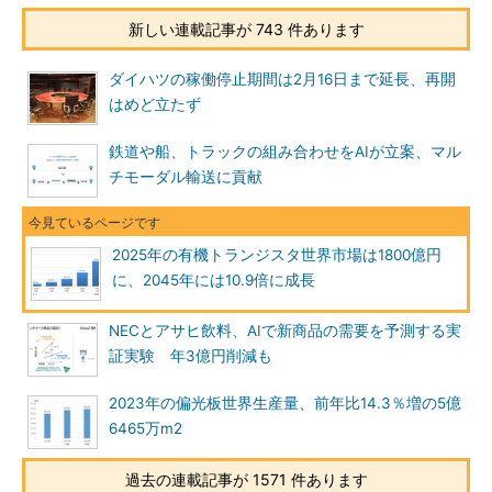
新しい連載記事が 743 件あります
ダイハツの稼働停止期間は2月16日まで延長、再開
はめど立たず
鉄道や船、トラックの組み合わせをAIが立案、マル
チモーダル輸送に貢献
2025年の有機トランジスタ世界市場は1800億円
に、2045年には10.9倍に成長
NECとアサヒ飲料、AIで新商品の需要を予測する実
証実験 年3億円削減も
2023年の偏光板世界生産量、前年比14.3％増の5億
6465万m2
過去の連載記事が 1571 件あります