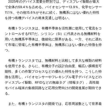
2025年のデバイス需要分野別では、ディスプレイ駆動が最大
で全体の59.4％を占める。バイオセンサー13.9％、化学センサー
11.1％、その他15.6％がそれに続く。無機系にはない優れた特性
を持つ有機デバイスの将来見通しは明るい。
有機トランジスタは、有機半導体を活性層に使用して電流をコ
ントロールするFETだ。シリコン（Si）に代表される無機材料を
用いた無機系半導体は、微細化に限界がある。一方、それに遅れ
て市場に登場した有機半導体は、無機系にはない優れた特徴を持
つ。
有機トランジスタでは、無機材料と比較して多大な種類の材料
を使用できる。さらに、有機分子の設計自由度、幅広い膜構造可
能性、多くの作製プロセスなどの優れた特性を持つ。こうした特
徴を活用し、バイオセンサーやフレキシブル電子デバイスなどの
ディスプレイ駆動、RFIDなどの無線タグ（情報タグ）、高性能
モバイル端末の集積回路など応用分野向けの開発進展が期待でき
る。
また、有機トランジスタの開発では、応答周波数として世界最