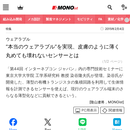
組み込み開発
メカ設計
製造マネジメント
モビリティ
FA
素材／化学
特集
2015年2月4日
ウェアラブル
“本当のウェアラブル”を実現、皮膚のように薄く
丸めても壊れないセンサーとは
（1/2 ページ）
「第44回 インターネプコン ジャパン」内の専門技術セミナーに
東京大学大学院 工学系研究科 教授 染谷隆夫氏が登壇。染谷氏が
開発した、薄型の有機トランジスタの集積回路を利用して生体情
報を計測できるセンサーを使えば、現行のウェアラブル端末のさ
らなる薄型化などに貢献できるという。
[陰山遼将，MONOist]
PC用表示
関連情報
Share
Post
LINE
Hatena