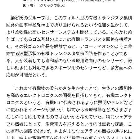
図（右）（クリックで拡大）
染谷氏のグループは、このフィルム型の有機トランジスタ集積
回路の曲率半径5μmまで折り曲げられるという性能を生かして、
より柔軟性の高いセンサーシステムも開発している。あらかじめ
伸ばしてあるゴム基材の上にこの有機トランジスタ回路を接着さ
せ、その後ゴムの伸長を解放すると、アコーディオンのように伸
縮する波型形状の有機トランジスタ集積回路を作ることができ
る。人が装着しても違和感のない医療用途向けのセンサーや、激
しい動きにも対応できるスポーツ用のセンサーなど、多方面への
応用が可能だという。
「これまで有機物の柔らかさを生かすことで、生体との親和性
を高めるエレクトロニクスの開発を目指してきた。有機エレクト
ロニクスというと、有機ELに代表されるように照明やテレビなど
に使われるイメージが強いが、以前から医療機器などのさまざま
なものにも応用できるのではないかと考えていた。特にウェアラ
ブル機器にとって、消費電力を抑えるというのは重要な課題。こ
の薄型の回路であれば、さまざまなウェアラブル機器の薄型化に
加え、端末の駆動電圧を抑えて消費電力を低くできるメリットも