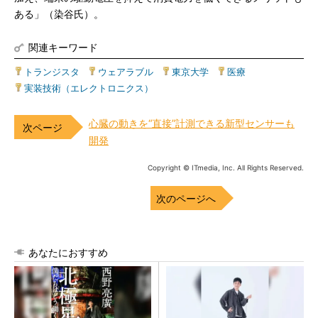
ある」（染谷氏）。
関連キーワード
トランジスタ
|
ウェアラブル
|
東京大学
|
医療
|
実装技術（エレクトロニクス）
心臓の動きを“直接”計測できる新型センサーも
開発
Copyright © ITmedia, Inc. All Rights Reserved.
次のページへ
あなたにおすすめ