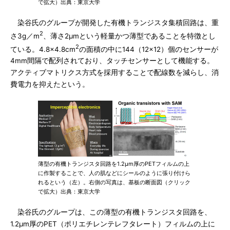
で拡大）出典：東京大学
染谷氏のグループが開発した有機トランジスタ集積回路は、重
2
さ3g／m
、薄さ2μmという軽量かつ薄型であることを特徴とし
2
ている。4.8×4.8cm
の面積の中に144（12×12）個のセンサーが
4mm間隔で配列されており、タッチセンサーとして機能する。
アクティブマトリクス方式を採用することで配線数を減らし、消
費電力を抑えたという。
薄型の有機トランジスタ回路を1.2μm厚のPETフィルムの上
に作製することで、人の肌などにシールのように張り付けら
れるという（左）。右側の写真は、基板の断面図（クリック
で拡大）出典：東京大学
染谷氏のグループは、この薄型の有機トランジスタ回路を、
1.2μm厚のPET（ポリエチレンテレフタレート）フィルムの上に