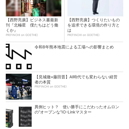
【西野亮廣】ビジネス書最新
【西野亮廣】つくりたいもの
刊『北極星 僕たちはどう働
を追求できる環境の作り方と
くか』
は
PR(FINCHI on GOETHE)
PR(FINCHI on GOETHE)
令和8年熊本地震による工場への影響まとめ
【見城徹×藤田晋】AI時代でも変わらない経営
者の本質
PR(FINCHI on GOETHE)
異例ヒット？ 使い勝手にこだわったオムロン
の“オープンな”IO-Linkマスター