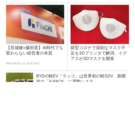
【見城徹×藤田晋】AI時代でも
新型コロナで深刻なマスク不
変わらない経営者の本質
足を3Dプリンタで解消、イグ
アスが3Dマスクを開発
PR(FINCHI on GOETHE)
BYDの軽EV「ラッコ」は世界初の軽SDV、新開
発の「X-PACK」に電動システ...
ペロブスカイト太陽電池の量産に有効なイン
ク、従来比で1.5倍の性能向上