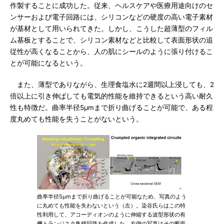
作製することに成功した。従来、ヘルスケアや医療用途向けのセ
ンサーおよび電子回路には、シリコンなどの硬度の高い電子素材
が基材として用いられてきた。しかし、こうした超薄型のフィル
ム基板とすることで、シリコン素材などと比較して表面形状の追
従性が高くなることから、人の肌にシールのように張り付けるこ
とが可能になるという。
また、薄型でありながら、生理食塩水に2週間以上浸しても、2
倍以上に引き伸ばしても電気的性能を維持できるという高い耐久
性も特徴だ。曲率半径5μmまで折り曲げることが可能で、ある程
度丸めても性能を失うことがないという。
曲率半径5μmまで折り曲げることが可能なため、写真のよう
に丸めても性能を失わないという（左）。染谷氏らはこの特
性利用して、アコーディオンのように伸縮する波型形状の有
機トランジスタ集積回路を作成した。右側の写真はその断面