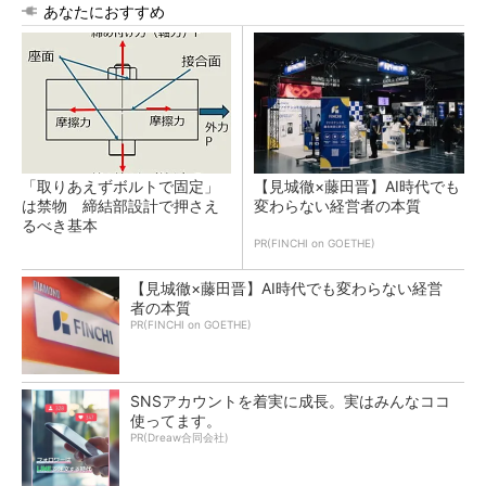
あなたにおすすめ
「取りあえずボルトで固定」
【見城徹×藤田晋】AI時代でも
は禁物 締結部設計で押さえ
変わらない経営者の本質
るべき基本
PR(FINCHI on GOETHE)
【見城徹×藤田晋】AI時代でも変わらない経営
者の本質
PR(FINCHI on GOETHE)
SNSアカウントを着実に成長。実はみんなココ
使ってます。
PR(Dreaw合同会社)