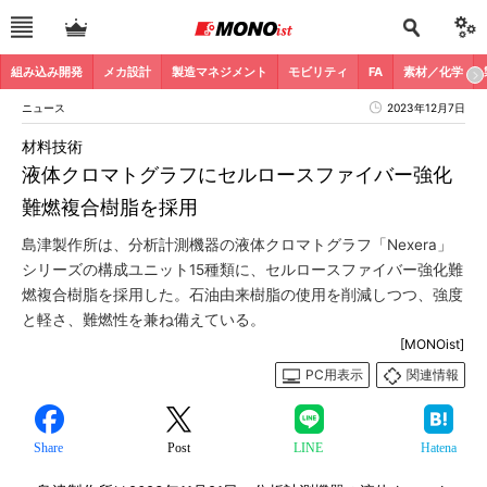
組み込み開発
メカ設計
製造マネジメント
モビリティ
FA
素材／化学
ニュース
2023年12月7日
材料技術
液体クロマトグラフにセルロースファイバー強化
難燃複合樹脂を採用
島津製作所は、分析計測機器の液体クロマトグラフ「Nexera」
シリーズの構成ユニット15種類に、セルロースファイバー強化難
燃複合樹脂を採用した。石油由来樹脂の使用を削減しつつ、強度
と軽さ、難燃性を兼ね備えている。
[MONOist]
PC用表示
関連情報
Share
Post
LINE
Hatena