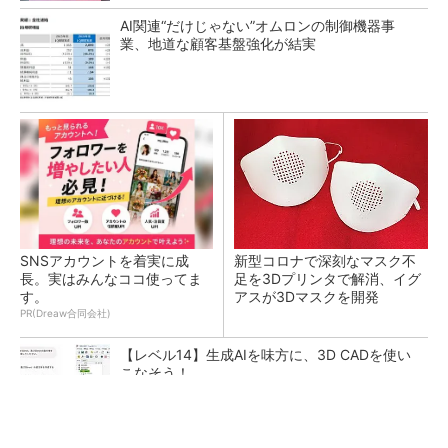
AI関連“だけじゃない”オムロンの制御機器事
業、地道な顧客基盤強化が結実
SNSアカウントを着実に成
新型コロナで深刻なマスク不
長。実はみんなココ使ってま
足を3Dプリンタで解消、イグ
す。
アスが3Dマスクを開発
PR(Dreaw合同会社)
【レベル14】生成AIを味方に、3D CADを使い
こなそう！