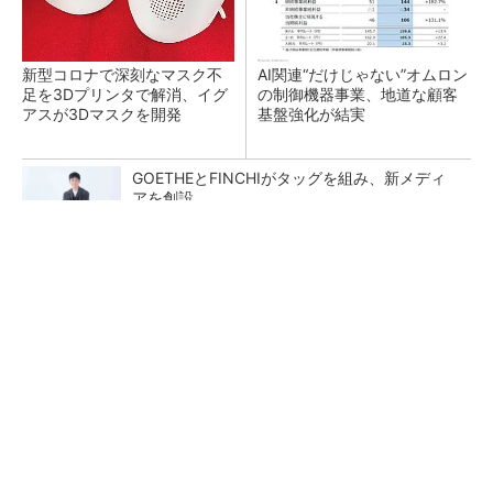
新型コロナで深刻なマスク不
AI関連“だけじゃない”オムロン
足を3Dプリンタで解消、イグ
の制御機器事業、地道な顧客
アスが3Dマスクを開発
基盤強化が結実
GOETHEとFINCHIがタッグを組み、新メディ
アを創設
PR(FINCHI on GOETHE)
【レベル14】生成AIを味方に、3D CADを使い
こなそう！
「取りあえずボルトで固定」は禁物 締結部設
計で押さえるべき基本