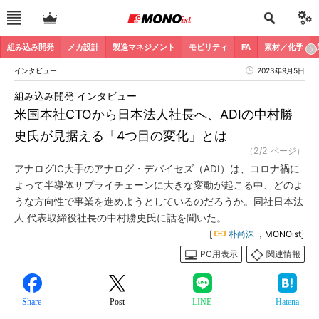
組み込み開発
メカ設計
製造マネジメント
モビリティ
FA
素材／化学
インタビュー
2023年9月5日
組み込み開発 インタビュー
米国本社CTOから日本法人社長へ、ADIの中村勝
史氏が見据える「4つ目の変化」とは
（2/2 ページ）
アナログIC大手のアナログ・デバイセズ（ADI）は、コロナ禍に
よって半導体サプライチェーンに大きな変動が起こる中、どのよ
うな方向性で事業を進めようとしているのだろうか。同社日本法
人 代表取締役社長の中村勝史氏に話を聞いた。
[
朴尚洙
，MONOist]
PC用表示
関連情報
Share
Post
LINE
Hatena