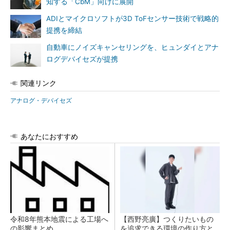
知する「CbM」向けに展開
ADIとマイクロソフトが3D ToFセンサー技術で戦略的
提携を締結
自動車にノイズキャンセリングを、ヒュンダイとアナ
ログデバイセズが提携
関連リンク
アナログ・デバイセズ
あなたにおすすめ
令和8年熊本地震による工場へ
【西野亮廣】つくりたいもの
の影響まとめ
を追求できる環境の作り方と