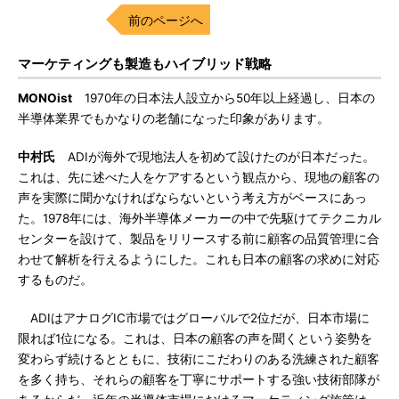
前のページへ
マーケティングも製造もハイブリッド戦略
MONOist
1970年の日本法人設立から50年以上経過し、日本の
半導体業界でもかなりの老舗になった印象があります。
中村氏
ADIが海外で現地法人を初めて設けたのが日本だった。
これは、先に述べた人をケアするという観点から、現地の顧客の
声を実際に聞かなければならないという考え方がベースにあっ
た。1978年には、海外半導体メーカーの中で先駆けてテクニカル
センターを設けて、製品をリリースする前に顧客の品質管理に合
わせて解析を行えるようにした。これも日本の顧客の求めに対応
するものだ。
ADIはアナログIC市場ではグローバルで2位だが、日本市場に
限れば1位になる。これは、日本の顧客の声を聞くという姿勢を
変わらず続けるとともに、技術にこだわりのある洗練された顧客
を多く持ち、それらの顧客を丁寧にサポートする強い技術部隊が