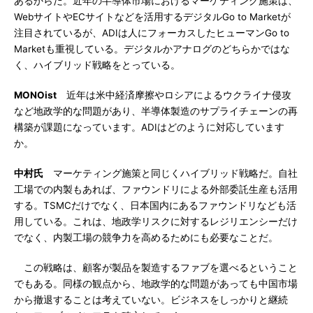
あるからだ。近年の半導体市場におけるマーケティング施策は、
WebサイトやECサイトなどを活用するデジタルGo to Marketが
注目されているが、ADIは人にフォーカスしたヒューマンGo to
Marketも重視している。デジタルかアナログのどちらかではな
く、ハイブリッド戦略をとっている。
MONOist
近年は米中経済摩擦やロシアによるウクライナ侵攻
など地政学的な問題があり、半導体製造のサプライチェーンの再
構築が課題になっています。ADIはどのように対応しています
か。
中村氏
マーケティング施策と同じくハイブリッド戦略だ。自社
工場での内製もあれば、ファウンドリによる外部委託生産も活用
する。TSMCだけでなく、日本国内にあるファウンドリなども活
用している。これは、地政学リスクに対するレジリエンシーだけ
でなく、内製工場の競争力を高めるためにも必要なことだ。
この戦略は、顧客が製品を製造するファブを選べるということ
でもある。同様の観点から、地政学的な問題があっても中国市場
から撤退することは考えていない。ビジネスをしっかりと継続