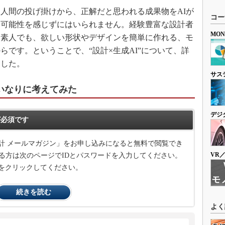
人間の投げ掛けから、正解だと思われる成果物をAIが
コー
な可能性を感じずにはいられません。経験豊富な設計者
MO
な素人でも、欲しい形状やデザインを簡単に作れる、モ
らです。ということで、“設計×生成AI”について、詳
ました。
サス
いなりに考えてみた
デジ
必須です
計 メールマガジン」をお申し込みになると無料で閲覧でき
VR
る方は次のページでIDとパスワードを入力してください。
をクリックしてください。
続きを読む
よく