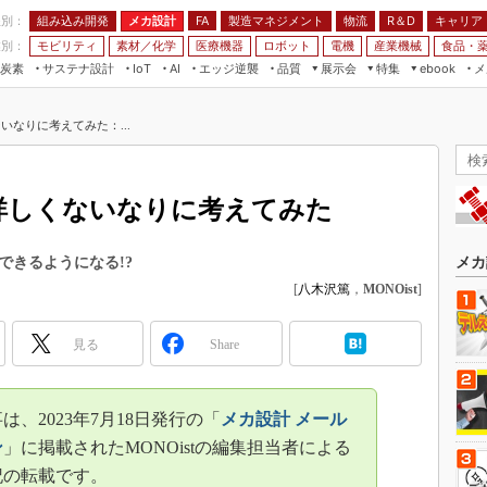
程別：
組み込み開発
メカ設計
製造マネジメント
物流
R＆D
キャリア
FA
業別：
モビリティ
素材／化学
医療機器
ロボット
電機
産業機械
食品・
炭素
サステナ設計
エッジ逆襲
品質
展示会
特集
メ
IoT
AI
ebook
伝承
組み込み開発
CEATEC
読者調査まとめ
編集後記
いなりに考えてみた：...
JIMTOF
保全
メカ設計
つながるクルマ
組込み/エッジ コンピューティング
ス
 AI
製造マネジメント
5G
展＆IoT/5Gソリューション展
VR／AR
FA
て詳しくないなりに考えてみた
IIFES
モビリティ
フィールドサービス
国際ロボット展
素材／化学
FPGA
できるようになる!?
メカ
ジャパンモビリティショー
[
八木沢篤
，
MONOist
]
組み込み画像技術
TECHNO-FRONTIER
組み込みモデリング
人テク展
見る
Share
Windows Embedded
スマート工場EXPO
車載ソフト開発
EdgeTech+
は、2023年7月18日発行の「
メカ設計 メール
ISO26262
日本ものづくりワールド
ン
」に掲載されたMONOistの編集担当者による
無償設計ツール
記の転載です。
AUTOMOTIVE WORLD