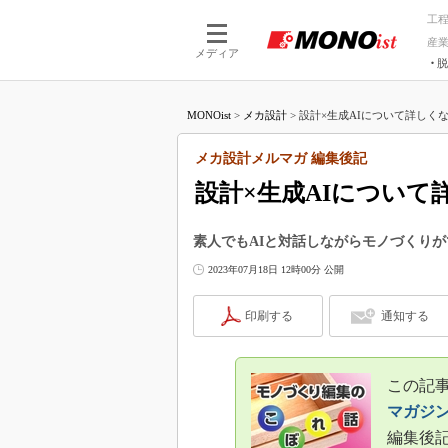
工
産
メディア
脱
つながる技術
AI×技術
MONOist
>
メカ設計
>
設計×生成AIについて詳しくな
つながる工場
AI×設備
つながるサービ
Physical
メカ設計メルマガ 編集後記
設計×生成AIについ
素人でもAIと対話しながらモノづくりが
2023年07月18日 12時00分 公開
印刷する
通知する
この記事
マガジ
編集後