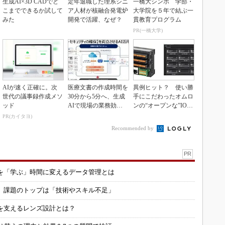
生成AI×3D CADでど
定年退職した理系シニ
一橋大シンポ 学部・
こまでできるか試して
ア人材が核融合発電炉
大学院を５年で結ぶ一
みた
開発で活躍、なぜ？
貫教育プログラム
PR(一橋大学)
AIが速く正確に。次
医療文書の作成時間を
異例ヒット？ 使い勝
世代の議事録作成メソ
30分から5分へ、生成
手にこだわったオムロ
ッド
AIで現場の業務効率
ンの“オープンな”IO-L
化
inkマスター
PR(カイタヨ)
Recommended by
PR
を「学ぶ」時間に変えるデータ管理とは
用 課題のトップは「技術やスキル不足」
を支えるレンズ設計とは？