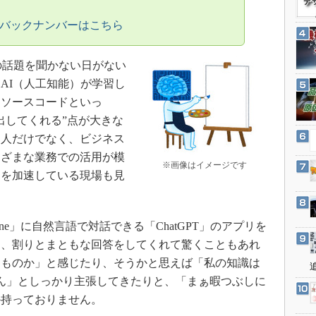
3Dプリンタ
産業オープンネット展
のバックナンバーはこちら
デジタルツインとCAE
S＆OP
の話題を聞かない日がない
インダストリー4.0
AI（人工知能）が学習し
イノベーション
、ソースコードといっ
製造業ビッグデータ
出してくれる”点が大きな
メイドインジャパン
個人だけでなく、ビジネス
まざまな業務での活用が模
植物工場
※画像はイメージです
開を加速している現場も見
知財マネジメント
海外生産
グローバル設計・開発
e」に自然言語で対話できる「ChatGPT」のアプリを
て、割りとまともな回答をしてくれて驚くこともあれ
制御セキュリティ
なものか」と感じたり、そうかと思えば「私の知識は
新型コロナへの対応
ません」としっかり主張してきたりと、「まぁ暇つぶしに
か持っておりません。