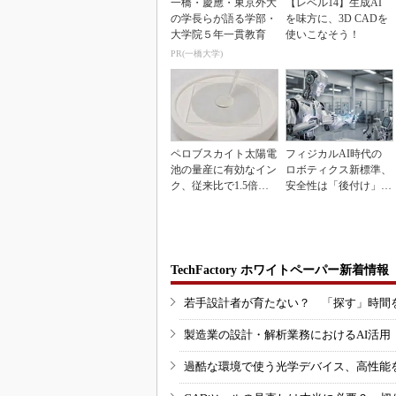
一橋・慶應・東京外大
【レベル14】生成AI
の学長らが語る学部・
を味方に、3D CADを
大学院５年一貫教育
使いこなそう！
PR(一橋大学)
ペロブスカイト太陽電
フィジカルAI時代の
池の量産に有効なイン
ロボティクス新標準、
ク、従来比で1.5倍の
安全性は「後付け」で
性能向上
なく「設計の核心」
TechFactory ホワイトペーパー新着情報
若手設計者が育たない？ 「探す」時間
製造業の設計・解析業務におけるAI活
過酷な環境で使う光学デバイス、高性能