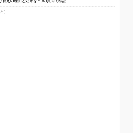
り替えの理由と効果を7つの質問で検証
6月）