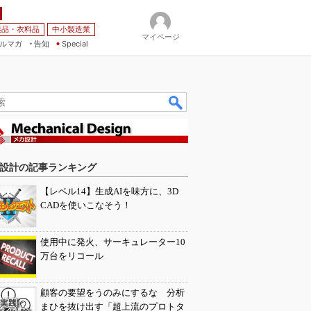
薬品・衣料品
中小製造業
マイページ
ルマガ
告知
Special
設計の記事ランキング
【レベル14】生成AIを味方に、3D
CADを使いこなそう！
使用中に発火、サーキュレーター10
万台をリコール
顧客の要望をうのみにするな 分析
まひを抜け出す「超上流のプロトタ