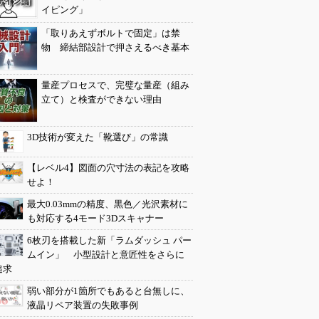
イピング」
「取りあえずボルトで固定」は禁
物 締結部設計で押さえるべき基本
量産プロセスで、完璧な量産（組み
立て）と検査ができない理由
3D技術が変えた「靴選び」の常識
【レベル4】図面の穴寸法の表記を攻略
せよ！
最大0.03mmの精度、黒色／光沢素材に
も対応する4モード3Dスキャナー
6枚刃を搭載した新「ラムダッシュ パー
ムイン」 小型設計と意匠性をさらに
追求
弱い部分が1箇所でもあると台無しに、
液晶リペア装置の失敗事例