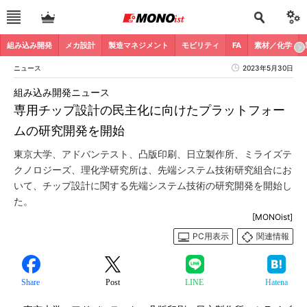
組み込み開発
メカ設計
製造マネジメント
モビリティ
FA
素材／化学
ニュース
2023年5月30日
組み込み開発ニュース
専用チップ設計の民主化に向けたプラットフォー
ムの研究開発を開始
東京大学、アドバンテスト、凸版印刷、日立製作所、ミライズテ
クノロジーズ、理化学研究所は、先端システム技術研究組合にお
いて、チップ設計に関する先端システム技術の研究開発を開始し
た。
[MONOist]
PC用表示
関連情報
Share
Post
LINE
Hatena