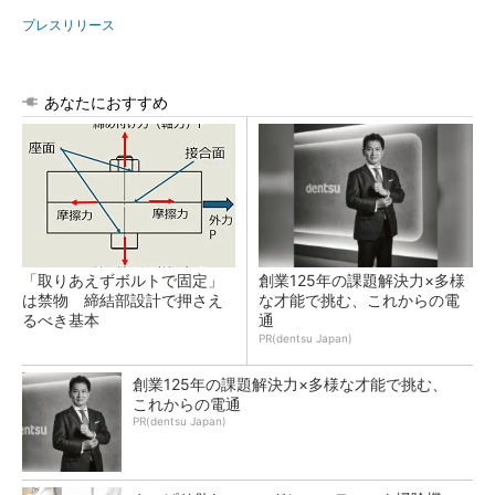
プレスリリース
あなたにおすすめ
「取りあえずボルトで固定」
創業125年の課題解決力×多様
は禁物 締結部設計で押さえ
な才能で挑む、これからの電
るべき基本
通
PR(dentsu Japan)
創業125年の課題解決力×多様な才能で挑む、
これからの電通
PR(dentsu Japan)