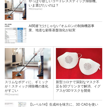
やっぱり欲しいコードレススティック掃除機。
いま選びたいのは？
PR(Dreame)
AI関連“だけじゃない”オムロンの制御機器事
業、地道な顧客基盤強化が結実
スリムなボディに、ギミック
新型コロナで深刻なマスク不
が！スティック掃除機の進化
足を3Dプリンタで解消、イグ
がすごい
アスが3Dマスクを開発
PR(Dreame)
【レベル14】生成AIを味方に、3D CADを使い