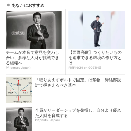
あなたにおすすめ
チームが本音で意見を交わし
【西野亮廣】つくりたいもの
合い、多様な人財が挑戦でき
を追求できる環境の作り方と
る組織へ
は
PR(dentsu Japan)
PR(FINCHI on GOETHE)
「取りあえずボルトで固定」は禁物 締結部設
計で押さえるべき基本
全員がリーダーシップを発揮し、自分より優れ
た人財を育成する
PR(dentsu Japan)