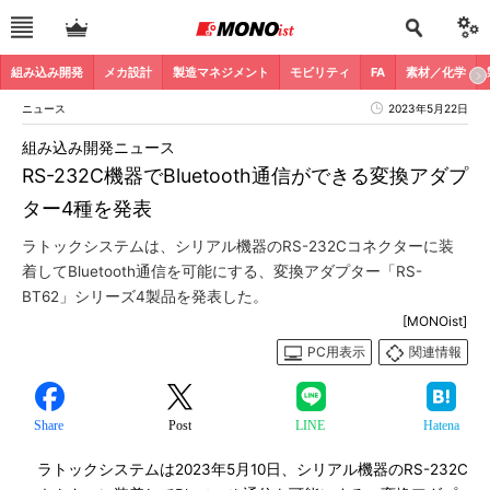
組み込み開発
メカ設計
製造マネジメント
モビリティ
FA
素材／化学
ニュース
2023年5月22日
組み込み開発ニュース
RS-232C機器でBluetooth通信ができる変換アダプ
ター4種を発表
ラトックシステムは、シリアル機器のRS-232Cコネクターに装
着してBluetooth通信を可能にする、変換アダプター「RS-
BT62」シリーズ4製品を発表した。
[MONOist]
PC用表示
関連情報
Share
Post
LINE
Hatena
ラトックシステムは2023年5月10日、シリアル機器のRS-232C