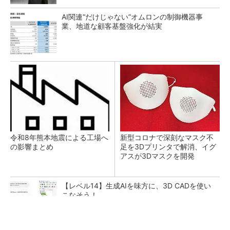
AI関連“だけじゃない”オムロンの制御機器事
業、地道な顧客基盤強化が結実
令和8年熊本地震による工場へ
新型コロナで深刻なマスク不
の影響まとめ
足を3Dプリンタで解消、イグ
アスが3Dマスクを開発
【レベル14】生成AIを味方に、3D CADを使い
こなそう！