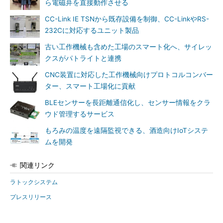
ら電磁弁を直接動作させる
CC-Link IE TSNから既存設備を制御、CC-LinkやRS-
232Cに対応するユニット製品
古い工作機械も含めた工場のスマート化へ、サイレッ
クスがパトライトと連携
CNC装置に対応した工作機械向けプロトコルコンバー
ター、スマート工場化に貢献
BLEセンサーを長距離通信化し、センサー情報をクラ
ウド管理するサービス
もろみの温度を遠隔監視できる、酒造向けIoTシステ
ムを開発
関連リンク
ラトックシステム
プレスリリース