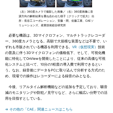
（左）360度カメラで撮影した画像／（右）360度画像に音
源方向の解析結果を重ね合わせた様子［クリックで拡大］ 出
所：長谷工コーポレーション、安藤・間、佐藤工業、CAEソ
リューションズ、産業技術総合研究所
必要な機器は、3Dマイクロフォン、マルチトラックレコーダ
ー、360度カメラとなる。高額で大規模な装置などは不要で、い
ずれも市販されている機器を利用できる。
VR（仮想現実）
技術
の普及に伴う3Dマイクロフォンの価格低下、そして、可視化機
能に特化してOnViewを開発したことにより、従来の高価な可視
化システムと比べて、10分の1程度の導入費で利用できるとい
う。なお、録音後にデータをPCに取り込んで分析する方式のた
め、現場での操作はレコーダーによる録音のみとなる。
今後、リアルタイム解析機能などの追加を予定しており、騒音
減のモニタリングや防犯／見守りなど、さらに幅広い分野での活
用を目指すとしている。
⇒ その他の「CAE」関連ニュースはこちら