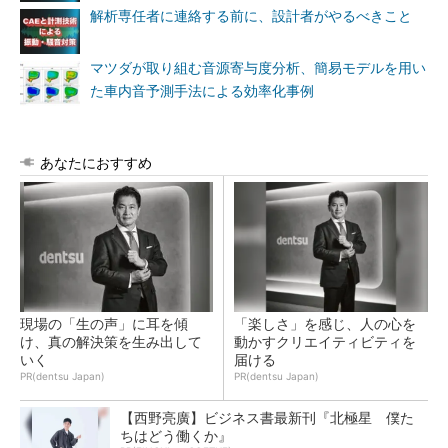
解析専任者に連絡する前に、設計者がやるべきこと
マツダが取り組む音源寄与度分析、簡易モデルを用い
た車内音予測手法による効率化事例
あなたにおすすめ
現場の「生の声」に耳を傾
「楽しさ」を感じ、人の心を
け、真の解決策を生み出して
動かすクリエイティビティを
いく
届ける
PR(dentsu Japan)
PR(dentsu Japan)
【西野亮廣】ビジネス書最新刊『北極星 僕た
ちはどう働くか』