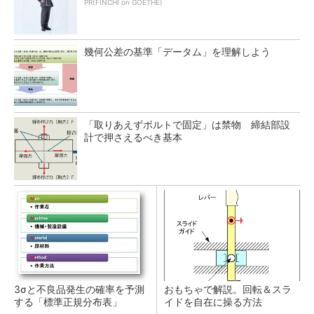
PR(FINCHI on GOETHE)
幾何公差の基準「データム」を理解しよう
「取りあえずボルトで固定」は禁物 締結部設
計で押さえるべき基本
3σと不良品発生の確率を予測
おもちゃで解説。回転＆スラ
する「標準正規分布表」
イドを自在に操る方法