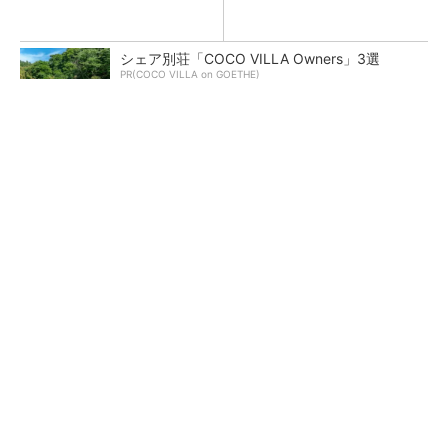
シェア別荘「COCO VILLA Owners」3選
PR(COCO VILLA on GOETHE)
テスラにおけるギガキャストの基本的な考え方
と方向性【前編】
AI関連“だけじゃない”オムロンの制御機器事
業、地道な顧客基盤強化が結実