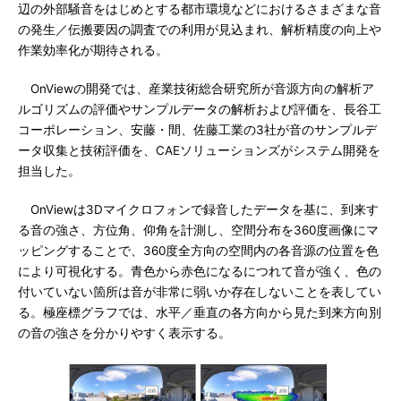
辺の外部騒音をはじめとする都市環境などにおけるさまざまな音
の発生／伝搬要因の調査での利用が見込まれ、解析精度の向上や
作業効率化が期待される。
OnViewの開発では、産業技術総合研究所が音源方向の解析ア
ルゴリズムの評価やサンプルデータの解析および評価を、長谷工
コーポレーション、安藤・間、佐藤工業の3社が音のサンプルデ
ータ収集と技術評価を、CAEソリューションズがシステム開発を
担当した。
OnViewは3Dマイクロフォンで録音したデータを基に、到来す
る音の強さ、方位角、仰角を計測し、空間分布を360度画像にマ
ッピングすることで、360度全方向の空間内の各音源の位置を色
により可視化する。青色から赤色になるにつれて音が強く、色の
付いていない箇所は音が非常に弱いか存在しないことを表してい
る。極座標グラフでは、水平／垂直の各方向から見た到来方向別
の音の強さを分かりやすく表示する。