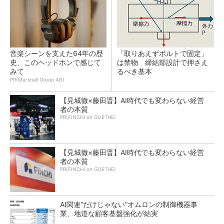
音楽シーンを支えた64年の歴
「取りあえずボルトで固定」
史、このヘッドホンで感じて
は禁物 締結部設計で押さえ
みて
るべき基本
PR(Marshall Group AB)
【見城徹×藤田晋】AI時代でも変わらない経営
者の本質
PR(FINCHI on GOETHE)
【見城徹×藤田晋】AI時代でも変わらない経営
者の本質
PR(FINCHI on GOETHE)
AI関連“だけじゃない”オムロンの制御機器事
業、地道な顧客基盤強化が結実