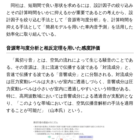
同社は、短期間で良い形状を求めるには、設計因子の絞り込み
とその計算時間をいかに抑えるかが重要であるとの考えから、設
計因子を絞り込む手法として「音源寄与度分析」を、計算時間を
抑える手法として「簡易モデルを用いた車内音予測」を活用した
効率化に取り組んでいる。
音源寄与度分析と相反定理を用いた感度評価
「風切り音」とは、空気の流れによって生じる騒音のことであ
る。その音源は、主に流速で伝播する波である「対流成分」と、
音速で伝播する波である「音響成分」とに分類される。対流成分
は圧力変動レベルは大きいが室内に透過しづらく、音響成分は圧
力変動レベルは小さいが室内に透過しやすいという特徴がある。
特に、高周波数域においては音響成分による透過音が支配的とな
り、「このような帯域においては、空気伝播音解析の手法を適用
することが可能だ」（山本氏）という。