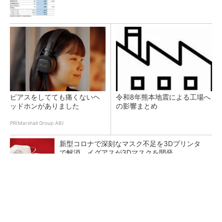
ピアスをしてても痛くないヘ
令和8年熊本地震による工場へ
ッドホンがありました
の影響まとめ
PR(Marshall Group AB)
新型コロナで深刻なマスク不足を3Dプリンタ
で解消、イグアスが3Dマスクを開発
【レベル14】生成AIを味方に、3D CADを使い
こなそう！