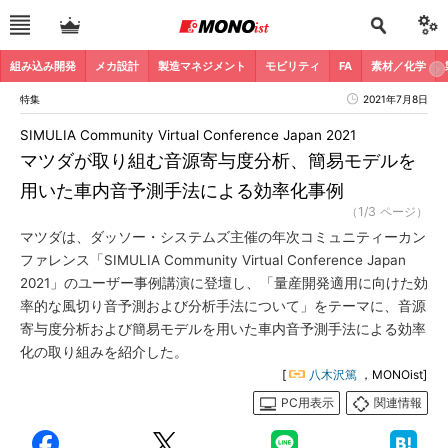
組み込み開発
メカ設計
製造マネジメント
モビリティ
FA
素材／化学
特集
2021年7月8日
SIMULIA Community Virtual Conference Japan 2021
マツダが取り組む音源寄与度分析、簡易モデルを
用いた車内音予測手法による効率化事例
（1/3 ページ）
マツダは、ダッソー・システムズ主催の年次コミュニティーカン
ファレンス「SIMULIA Community Virtual Conference Japan
2021」のユーザー事例講演に登壇し、「量産開発適用に向けた効
率的な風切り音予測および分析手法について」をテーマに、音源
寄与度分析および簡易モデルを用いた車内音予測手法による効率
化の取り組みを紹介した。
[
八木沢篤
，MONOist]
PC用表示
関連情報