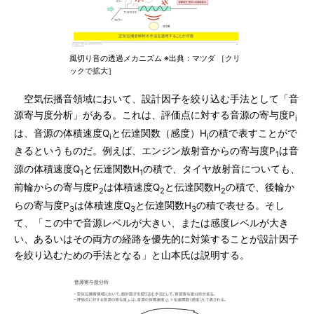
風切り音の透過メカニズム ※出典：マツダ ［クリ
ックで拡大］
空気伝播音領域において、設計因子を絞り込む手法として「音
源寄与度分析」がある。これは、評価点に対する音源の寄与度P
i
は、音源の体積速度Q
と伝達関数（感度）H
の積で表すことがで
i
i
きるというものだ。例えば、エンジン放射音からの寄与度P
は音
1
源の体積速度Q
と伝達関数H
の積で、タイヤ放射音についても、
1
1
前輪からの寄与度P
は体積速度Q
と伝達関数H
の積で、後輪か
2
2
2
らの寄与度P
は体積速度Q
と伝達関数H
の積で表せる。そし
3
3
3
て、「この中で音源レベルが大きい、または感度レベルが大き
い、あるいはその両方の経路を優先的に対策することが設計因子
を絞り込むための手法となる」と山本氏は説明する。