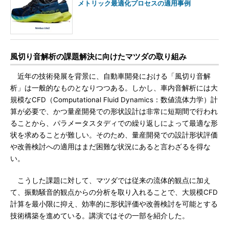
メトリック最適化プロセスの適用事例
風切り音解析の課題解決に向けたマツダの取り組み
近年の技術発展を背景に、自動車開発における「風切り音解
析」は一般的なものとなりつつある。しかし、車内音解析には大
規模なCFD（Computational Fluid Dynamics：数値流体力学）計
算が必要で、かつ量産開発での形状設計は非常に短期間で行われ
ることから、パラメータスタディでの繰り返しによって最適な形
状を求めることが難しい。そのため、量産開発での設計形状評価
や改善検討への適用はまだ困難な状況にあると言わざるを得な
い。
こうした課題に対して、マツダでは従来の流体的観点に加え
て、振動騒音的観点からの分析を取り入れることで、大規模CFD
計算を最小限に抑え、効率的に形状評価や改善検討を可能とする
技術構築を進めている。講演ではその一部を紹介した。