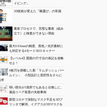
イピング」
3D技術が変えた「靴選び」の常識
量産プロセスで、完璧な量産（組み
立て）と検査ができない理由
最大0.03mmの精度、黒色／光沢素材に
も対応する4モード3Dスキャナー
【レベル4】図面の穴寸法の表記を攻略
せよ！
6枚刃を搭載した新「ラムダッシュ パー
ムイン」 小型設計と意匠性をさらに
追求
弱い部分が1箇所でもあると台無しに、
液晶リペア装置の失敗事例
新型コロナで深刻なマスク不足を3Dプ
リンタで解消、イグアスが3Dマスクを