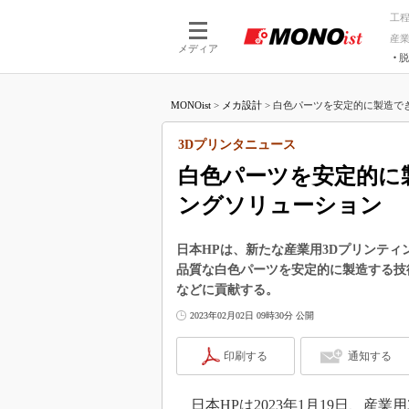
工
産
メディア
脱
つながる技術
AI×技術
MONOist
>
メカ設計
>
白色パーツを安定的に製造できる
つながる工場
AI×設備
つながるサービ
Physical
3Dプリンタニュース
白色パーツを安定的に
ングソリューション
日本HPは、新たな産業用3Dプリンティングソ
品質な白色パーツを安定的に製造する技
などに貢献する。
2023年02月02日 09時30分 公開
印刷する
通知する
日本HPは2023年1月19日、産