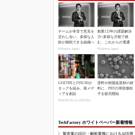
チームが本音で意見を
創業125年の課題解決
交わし合い、多様な人
力×多様な才能で挑
財が挑戦できる組織へ
む、これからの電通
PR(dentsu Japan)
PR(dentsu Japan)
GOETHEとFINCHIが
塗料や樹脂改質材の材
タッグを組み、新メデ
料に、PBTの球状微粒
ィアを創設
子を販売開始
PR(FINCHI on GOETHE)
TechFactory ホワイトペーパー新着情報
製造業の設計・解析業務におけるAI活