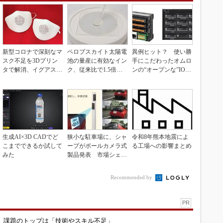
新型コロナで深刻なマ
ペロブスカイト太陽電
異例ヒット？ 使い勝
スク不足を3Dプリン
池の量産に有効なイン
手にこだわったオムロ
タで解消、イグアスが
ク、従来比で1.5倍の
ンの“オープンな”IO-L
3Dマスクを開発
性能向上
inkマスター
生成AI×3D CADでど
狭小な駐車場に、シャ
令和8年熊本地震によ
こまでできるか試して
ープがポールカメラ式
る工場への影響まとめ
みた
製品発表 市場シェア
10％目指す
Recommended by
PR
用 課題のトップは「技術やスキル不足」