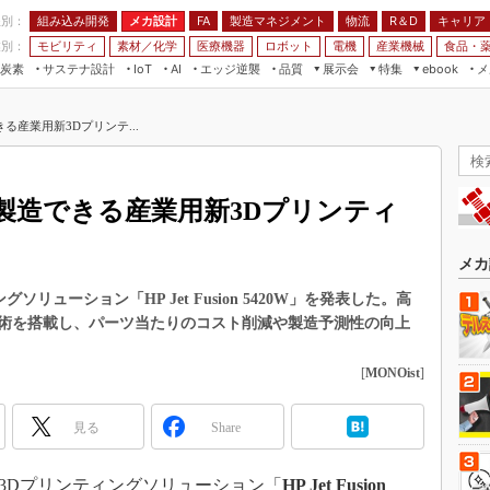
程別：
組み込み開発
メカ設計
製造マネジメント
物流
R＆D
キャリア
FA
業別：
モビリティ
素材／化学
医療機器
ロボット
電機
産業機械
食品・
炭素
サステナ設計
エッジ逆襲
品質
展示会
特集
メ
IoT
AI
ebook
伝承
組み込み開発
CEATEC
読者調査まとめ
編集後記
産業用新3Dプリンテ...
JIMTOF
保全
メカ設計
つながるクルマ
組込み/エッジ コンピューティング
ス
 AI
製造マネジメント
5G
展＆IoT/5Gソリューション展
VR／AR
FA
製造できる産業用新3Dプリンティ
IIFES
モビリティ
フィールドサービス
国際ロボット展
素材／化学
FPGA
メカ
ジャパンモビリティショー
組み込み画像技術
リューション「HP Jet Fusion 5420W」を発表した。高
TECHNO-FRONTIER
術を搭載し、パーツ当たりのコスト削減や製造予測性の向上
組み込みモデリング
人テク展
Windows Embedded
[
MONOist
]
スマート工場EXPO
車載ソフト開発
EdgeTech+
見る
Share
ISO26262
日本ものづくりワールド
無償設計ツール
AUTOMOTIVE WORLD
業用3Dプリンティングソリューション「
HP Jet Fusion