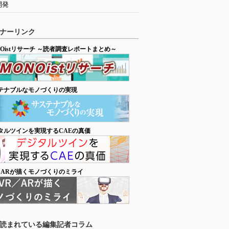
開発
ナーリンク
NOistリサーチ ～読者調査レポートまとめ～
テナブルなモノづくりの実現
タルツインを実現するCAEの真価
／ARが描くモノづくりのミライ
読まれている編集記者コラム