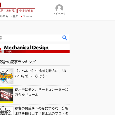
薬品・衣料品
中小製造業
マイページ
ルマガ
告知
Special
設計の記事ランキング
【レベル14】生成AIを味方に、3D
CADを使いこなそう！
使用中に発火、サーキュレーター10
万台をリコール
顧客の要望をうのみにするな 分析
まひを抜け出す「超上流のプロトタ