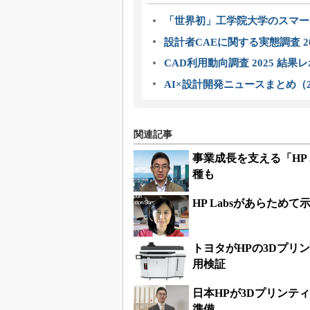
「世界初」工学院大学のスマー
設計者CAEに関する実態調査 2
CAD利用動向調査 2025 結果
AI×設計開発ニュースまとめ（2
関連記事
事業成長を支える「HP J
種も
HP Labsがあらた
トヨタがHPの3Dプリ
用検証
日本HPが3Dプリンテ
準備