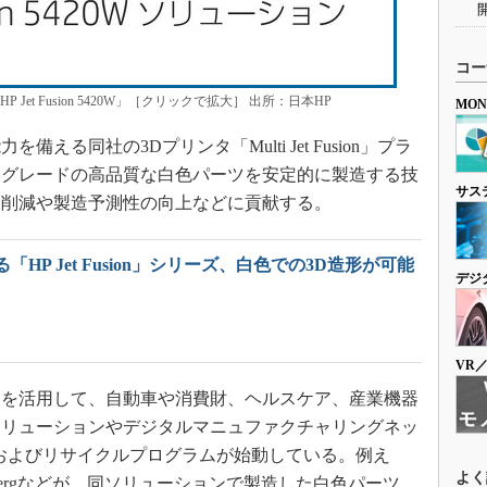
コー
et Fusion 5420W」［クリックで拡大］ 出所：日本HP
MO
る同社の3Dプリンタ「Multi Jet Fusion」プラ
業グレードの高品質な白色パーツを安定的に製造する技
サス
ト削減や製造予測性の向上などに貢献する。
HP Jet Fusion」シリーズ、白色での3D造形が可能
デジ
VR
を活用して、自動車や消費財、ヘルスケア、産業機器
ソリューションやデジタルマニュファクチャリングネッ
およびリサイクルプログラムが始動している。例え
よく
stries、Weergなどが、同ソリューションで製造した白色パーツ