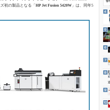
3Dプリンタ
産業オープンネット展
ーズ初の製品となる「
HP Jet Fusion 5420W
」は、同年5
デジタルツインとCAE
S＆OP
インダストリー4.0
イノベーション
製造業ビッグデータ
メイドインジャパン
植物工場
知財マネジメント
海外生産
グローバル設計・開発
制御セキュリティ
新型コロナへの対応