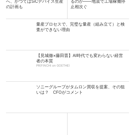
へ、かつてはSiCデバイス生産
るのか――地震で工場稼働停
の計画も
止相次ぐ
量産プロセスで、完璧な量産（組み立て）と検
査ができない理由
【見城徹×藤田晋】AI時代でも変わらない経営
者の本質
PR(FINCHI on GOETHE)
ソニーグループがタムロン買収を提案、その狙
いは？ CFOがコメント