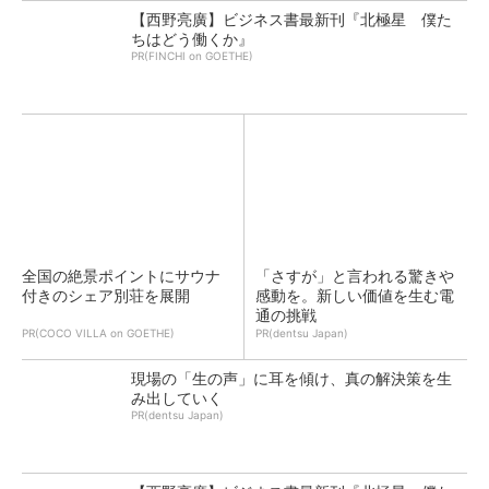
【西野亮廣】ビジネス書最新刊『北極星 僕た
ちはどう働くか』
PR(FINCHI on GOETHE)
全国の絶景ポイントにサウナ
「さすが」と言われる驚きや
付きのシェア別荘を展開
感動を。新しい価値を生む電
通の挑戦
PR(COCO VILLA on GOETHE)
PR(dentsu Japan)
現場の「生の声」に耳を傾け、真の解決策を生
み出していく
PR(dentsu Japan)