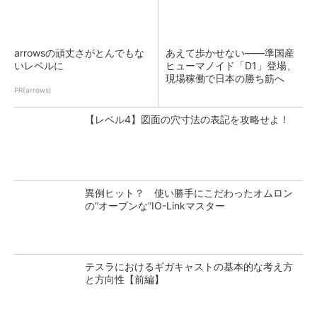
arrowsの頑丈さがとんでもな
あえて歩かせない――準国産
いレベルに
ヒューマノイド「D1」登場、
現場稼働で日本の勝ち筋へ
PR(arrows)
【レベル4】図面の穴寸法の表記を攻略せよ！
異例ヒット？ 使い勝手にこだわったオムロン
の“オープンな”IO-Linkマスター
テスラにおけるギガキャストの基本的な考え方
と方向性【前編】