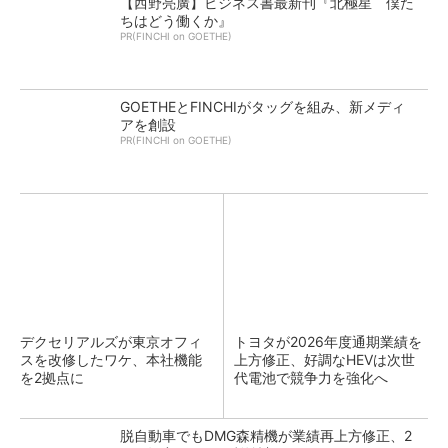
【西野亮廣】ビジネス書最新刊『北極星 僕た
ちはどう働くか』
PR(FINCHI on GOETHE)
GOETHEとFINCHIがタッグを組み、新メディ
アを創設
PR(FINCHI on GOETHE)
デクセリアルズが東京オフィ
トヨタが2026年度通期業績を
スを改修したワケ、本社機能
上方修正、好調なHEVは次世
を2拠点に
代電池で競争力を強化へ
脱自動車でもDMG森精機が業績再上方修正、2