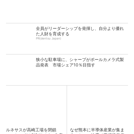
全員がリーダーシップを発揮し、自分より優れ
た人財を育成する
PR(dentsu Japan)
狭小な駐車場に、シャープがポールカメラ式製
品発表 市場シェア10％目指す
ルネサスが高崎工場を閉鎖
なぜ熊本に半導体産業が集ま