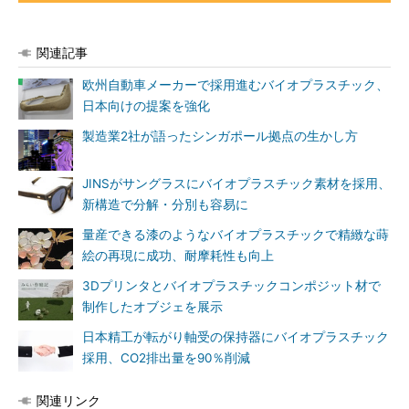
関連記事
欧州自動車メーカーで採用進むバイオプラスチック、
日本向けの提案を強化
製造業2社が語ったシンガポール拠点の生かし方
JINSがサングラスにバイオプラスチック素材を採用、
新構造で分解・分別も容易に
量産できる漆のようなバイオプラスチックで精緻な蒔
絵の再現に成功、耐摩耗性も向上
3Dプリンタとバイオプラスチックコンポジット材で
制作したオブジェを展示
日本精工が転がり軸受の保持器にバイオプラスチック
採用、CO2排出量を90％削減
関連リンク