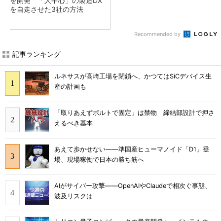
を開発 「人中心」の製造DX
を自走させた3社の方法
Recommended by
記事ランキング
ルネサスが高崎工場を閉鎖へ、かつてはSiCデバイス生
産の計画も
「取りあえずボルトで固定」は禁物 締結部設計で押さ
えるべき基本
あえて歩かせない――準国産ヒューマノイド「D1」登
場、現場稼働で日本の勝ち筋へ
AIがサイバー攻撃――OpenAIやClaudeで相次ぐ事態、
波及リスクは