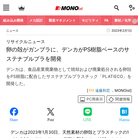
組み込み開発
メカ設計
製造マネジメント
モビリティ
FA
素材／化学
ニュース
2023年2月1日
リサイクルニュース
卵の殻がガンプラに、デンカがPS樹脂ベースのサ
ステナブルプラを開発
デンカは、食品産業廃棄物として焼却および廃棄処分される卵殻
をPS樹脂に配合したサステナブルプラスチック「PLATIECO」を
開発した。
[
遠藤和宏
，MONOist]
PC用表示
関連情報
Share
Post
LINE
Hatena
デンカは2023年1月30日、天然素材の卵殻とプラスチックの1