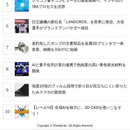
シリコン量子コンピュータの量産開発へ、インテルの
18Aプロセスを活用
日立建機の新社名「LANDCROS」を世界に発信、大谷
選手がブランドアンバサダー就任
老朽化したポンプの主要部品を金属3Dプリンタで一体
造形、納期を3分の1に短縮
AIと量子化学計算の連携で色純度の高い青色発光材料を
開発
強度20倍のフィルム採用で折り目が目立ちにくい折りた
たみスマホの新技術
【レベル14】生成AIを味方に、3D CADを使いこなそ
う！
Copyright © ITmedia Inc. All Rights Reserved.