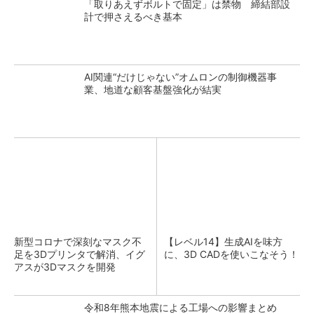
「取りあえずボルトで固定」は禁物 締結部設
計で押さえるべき基本
AI関連“だけじゃない”オムロンの制御機器事
業、地道な顧客基盤強化が結実
新型コロナで深刻なマスク不
【レベル14】生成AIを味方
足を3Dプリンタで解消、イグ
に、3D CADを使いこなそう！
アスが3Dマスクを開発
令和8年熊本地震による工場への影響まとめ