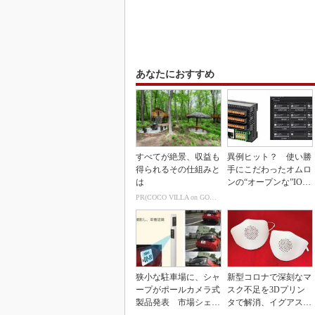
あなたにおすすめ
すべてが絶景、収益も
異例ヒット？ 使い勝
得られるその仕組みと
手にこだわったオムロ
は
ンの“オープンな”IO-L
inkマスター
PR(COCO VILLA on GOETHE)
狭小な駐車場に、シャ
新型コロナで深刻なマ
ープがポールカメラ式
スク不足を3Dプリン
製品発表 市場シェア
タで解消、イグアスが