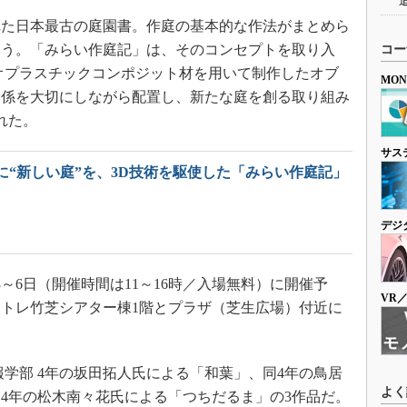
た日本最古の庭園書。作庭の基本的な作法がまとめら
いう。「みらい作庭記」は、そのコンセプトを取り入
コー
オプラスチックコンポジット材を用いて制作したオブ
MO
関係を大切にしながら配置し、新たな庭を創る取り組み
された。
サス
に“新しい庭”を、3D技術を駆使した「みらい作庭記」
デジ
3～6日（開催時間は11～16時／入場無料）に開催予
VR
トレ竹芝シアター棟1階とプラザ（芝生広場）付近に
学部 4年の坂田拓人氏による「和葉」、同4年の鳥居
よく
4年の松木南々花氏による「つちだるま」の3作品だ。