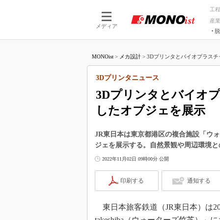
工
産
メディア
脱
つながる技術
AI×技術
MONOist
>
メカ設計
>
3Dプリンタとバイオプラスチッ
つながる工場
AI×設備
つながるサービ
Physical
3Dプリンタニュース
3Dプリンタとバイオ
したオブジェを展示
JR東日本は東京都港区の複合施設「ウ
ジェを展示する。自然景観や周辺環境と
2022年11月02日 09時00分 公開
印刷する
通知する
東日本旅客鉄道（JR東日本）は202
takeshiba（ウォーターズ竹芝