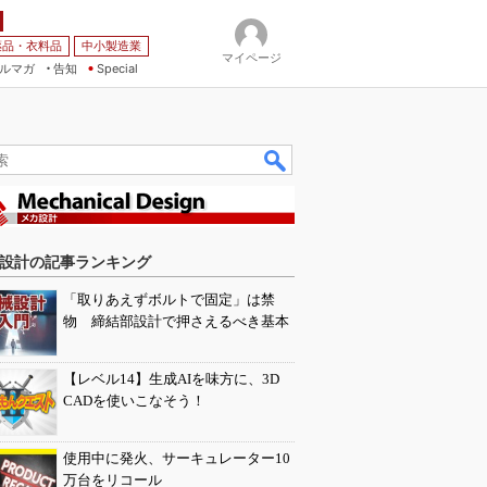
薬品・衣料品
中小製造業
マイページ
ルマガ
告知
Special
設計の記事ランキング
「取りあえずボルトで固定」は禁
物 締結部設計で押さえるべき基本
【レベル14】生成AIを味方に、3D
CADを使いこなそう！
使用中に発火、サーキュレーター10
万台をリコール