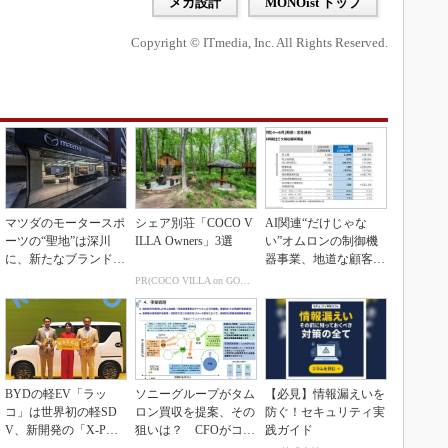
メカ設計
MONOist トップ
Copyright © ITmedia, Inc. All Rights Reserved.
マツダのモータースポ
シェア別荘「COCO V
AI関連“だけじゃな
ーツの“聖地”は深川
ILLA Owners」3選
い”オムロンの制御機
に、新たなブランド体
器事業、地道な顧客基
験拠点を開設
盤強化が結実
PR(COCO VILLA on GOETHE)
BYDの軽EV「ラッ
ソニーグループがタム
【必見】情報漏えいを
コ」は世界初の軽SD
ロン買収を提案、その
防ぐ！セキュリティ実
V、新開発の「X-PAC
狙いは？ CFOがコメ
践ガイド