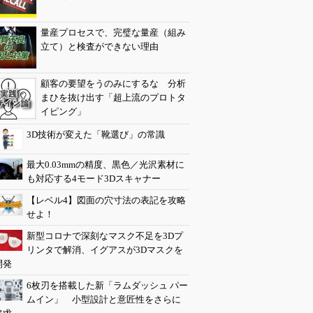
量産プロセスで、完璧な量産（組み
立て）と検査ができない理由
顧客の要望をうのみにするな 分析
まひを抜け出す「超上流のプロトタ
イピング」
3D技術が変えた「靴選び」の常識
最大0.03mmの精度、黒色／光沢素材に
も対応する4モード3Dスキャナー
【レベル4】図面の穴寸法の表記を攻略
せよ！
新型コロナで深刻なマスク不足を3Dプ
リンタで解消、イグアスが3Dマスクを
開発
6枚刃を搭載した新「ラムダッシュ パー
ムイン」 小型設計と意匠性をさらに