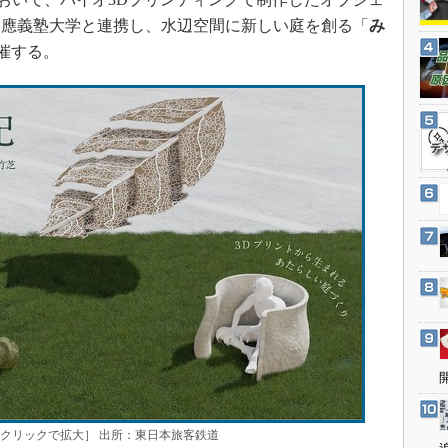
3Dプリンタ
産業オープンネット展
慶應義塾大学と連携し、水辺空間に新しい庭を創る「
み
デジタルツインとCAE
催する。
S＆OP
インダストリー4.0
イノベーション
製造業ビッグデータ
メイドインジャパン
植物工場
知財マネジメント
海外生産
グローバル設計・開発
制御セキュリティ
新型コロナへの対応
」を開催［クリックで拡大］ 出所：東日本旅客鉄道