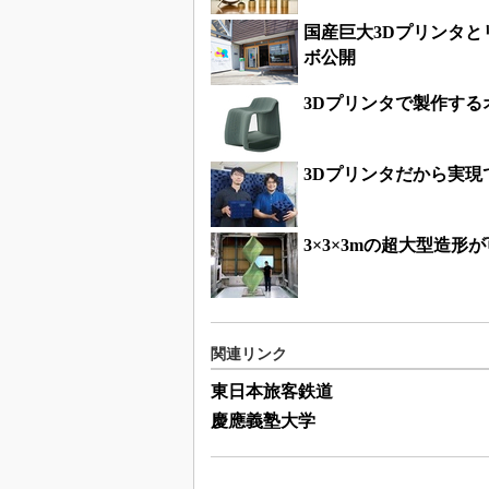
国産巨大3Dプリンタ
ボ公開
3Dプリンタで製作す
3Dプリンタだから実
3×3×3mの超大型造
関連リンク
東日本旅客鉄道
慶應義塾大学