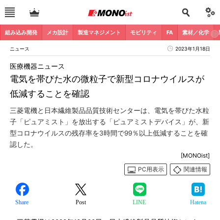
組み込み開発
メカ設計
製造マネジメント
モビリティ
FA
素材／化学
ニュース
2023年1月18日
医療機器ニュース
電気を帯びた水の微粒子で新型コロナウイルスが
低減することを確認
三菱電機と日本繊維製品品質技術センターは、電気を帯びた水粒
子「ピュアミスト」を放出する「ピュアミストデバイス」が、新
型コロナウイルスの残存率を3時間で99％以上低減することを確
認した。
[MONOist]
PC用表示
関連情報
Share
Post
LINE
Hatena