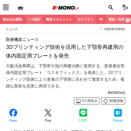
組み込み開発
メカ設計
製造マネジメント
モビリティ
FA
素材／化学
ニュース
2022年10月6日
医療機器ニュース
3Dプリンティング技術を活用した下顎骨再建用の
体内固定用プレートを発売
大阪冶金興業は、下顎骨欠損の再建治療に使用する、患者適合型
体内固定用プレート「コスモフィックス」を発表した。3Dプリ
ンティング技術により患者の下顎骨に合わせて製造するため、複
雑な形状を忠実に再現できる。
[MONOist]
PC用表示
関連情報
Share
Post
LINE
Hatena