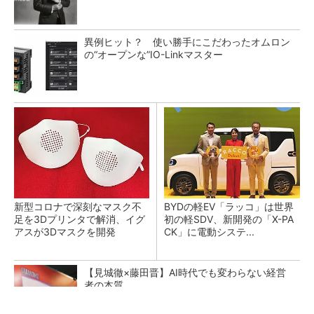
異例ヒット？ 使い勝手にこだわったオムロン
の“オープンな”IO-Linkマスター
新型コロナで深刻なマスク不
BYDの軽EV「ラッコ」は世界
足を3Dプリンタで解消、イグ
初の軽SDV、新開発の「X-PA
アスが3Dマスクを開発
CK」に電動システ...
【見城徹×藤田晋】AI時代でも変わらない経営
者の本質
PR(FINCHI on GOETHE)