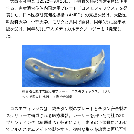
大阪冶金興業は2022年9月28日、下顎骨欠損の再建治療に使用
する、患者適合型体内固定用プレート「コスモフィックス」を発
表した。日本医療研究開発機構（AMED）の支援を受け、大阪医
科薬科大学、中部大学、モリタと共同で開発。同年3月に薬事承
認を受け、同年8月に帝人メディカルテクノロジーより発売し
た。
患者適合型体内固定用プレート「コスモフィックス」［クリ
ックで拡大］ 出所：大阪冶金興業
コスモフィックスは、純チタン製のプレートとチタン合金製の
スクリューで構成される医療機器。レーザーを用いた同社の3D
プリンティング（積層造形）技術により、患者の下顎骨に合わせ
てフルカスタムメイドで製造する。複雑な形状を忠実に再現可能