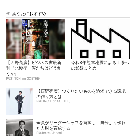
あなたにおすすめ
【西野亮廣】ビジネス書最新
令和8年熊本地震による工場へ
刊『北極星 僕たちはどう働
の影響まとめ
くか』
PR(FINCHI on GOETHE)
【西野亮廣】つくりたいものを追求できる環境
の作り方とは
PR(FINCHI on GOETHE)
全員がリーダーシップを発揮し、自分より優れ
た人財を育成する
PR(dentsu Japan)