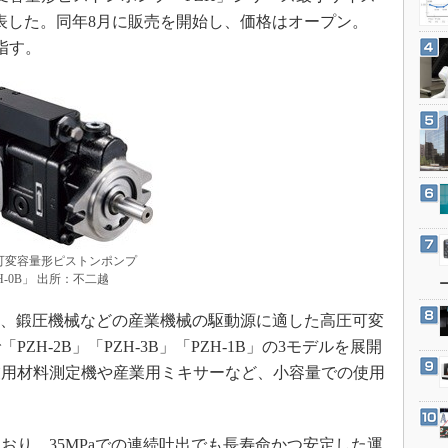
3Dプリンタ
産業オープンネット展
発表した。同年8月に販売を開始し、価格はオープン。
デジタルツインとCAE
目指す。
S＆OP
インダストリー4.0
イノベーション
製造業ビッグデータ
メイドインジャパン
植物工場
知財マネジメント
可変容量形ピストンポンプ
H-0B」 出所：不二越
海外生産
グローバル設計・開発
ズは、鍛圧機械などの産業機械の駆動源に適した高圧可変
H-2B」「PZH-3B」「PZH-1B」の3モデルを展開
制御セキュリティ
業用材料測定機や産業用ミキサーなど、小容量での使用
新型コロナへの対応
り、35MPaでの連続吐出でも長寿命かつ安定した運