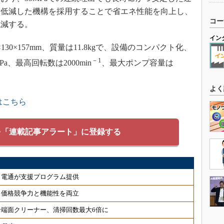
を低減した機構を採用することで省エネ性能を向上し、
コー
低減する。
イン
0×157mm、質量は11.8kgで、設備のコンパクト化、
－1
、最高回転数は2000min
、最大ポンプ容量は
よく
はこちら
を「連載記事アラート」に登録する
、電通が支援プログラム提供
、価格競争力と機能性を両立
端面クリーナー、清掃回数最大6倍に