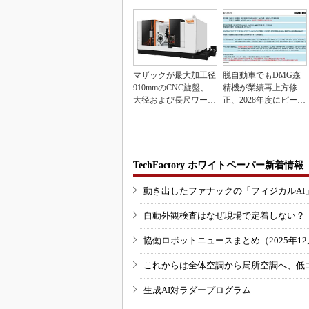
マザックが最大加工径
脱自動車でもDMG森
910mmのCNC旋盤、
精機が業績再上方修
大径および長尺ワーク
正、2028年度にピーク
向け
利益計画
TechFactory ホワイトペーパー新着情報
動き出したファナックの「フィジカルAI
自動外観検査はなぜ現場で定着しない？
協働ロボットニュースまとめ（2025年12月
これからは全体空調から局所空調へ、低
生成AI対ラダープログラム