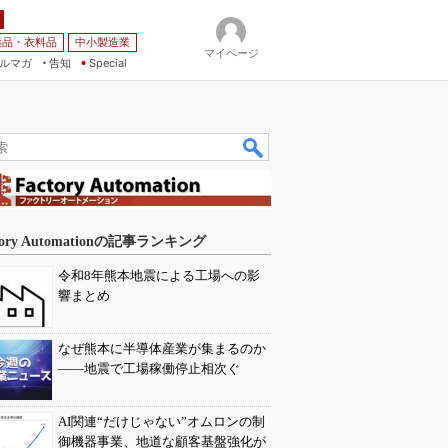
薬品・衣料品
中小製造業
マイページ
ルマガ
告知
Special
tory Automationの記事ランキング
令和8年熊本地震による工場への影
響まとめ
なぜ熊本に半導体産業が集まるのか
――地震で工場稼働停止相次ぐ
AI関連“だけじゃない”オムロンの制
御機器事業、地道な顧客基盤強化が