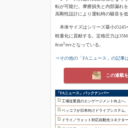
転が可能だ。摩擦損失と内部漏れ
高剛性設計により運転時の騒音を
本体サイズはシリーズ最小の245×13
軽量化に貢献する。定格圧力は35MPa
3
8cm
/revとなっている。
⇒その他の「FAニュース」の記事
この連載
「FAニュース」バックナンバー
工場従業員のエンゲージメント向上へ
ベッコフが日本向けドライブシステム
ドライ／ウェット対応自動光コネクター