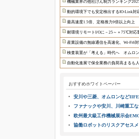
機械業界の他社けん制力ランキング202
動的環境下でも安定検出するIO-Link
最高速度1.5倍、定格推力9倍以上向上
耐環境リモートI/Oに－25～＋75℃
産業設備の無線通信を高速化、Wi-Fi
検査装置が「考える」時代へ オムロンが
自動化進展で保全業務の負荷高まるも
おすすめホワイトペーパー
安川や三菱、オムロンなどIIFE
ファナックや安川、川崎重工な
欧州最大級工作機械展示会EMO
協働ロボットのリスクアセスメ