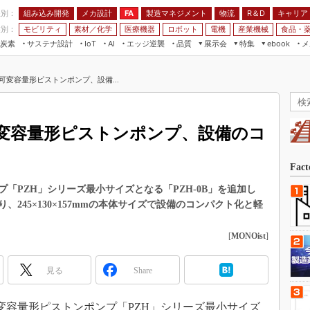
程別：
組み込み開発
メカ設計
製造マネジメント
物流
R＆D
キャリア
FA
業別：
モビリティ
素材／化学
医療機器
ロボット
電機
産業機械
食品・
炭素
サステナ設計
エッジ逆襲
品質
展示会
特集
メ
IoT
AI
ebook
伝承
組み込み開発
CEATEC
読者調査まとめ
編集後記
可変容量形ピストンポンプ、設備...
JIMTOF
保全
メカ設計
つながるクルマ
組込み/エッジ コンピューティング
ス
 AI
製造マネジメント
5G
展＆IoT/5Gソリューション展
VR／AR
FA
変容量形ピストンポンプ、設備のコ
IIFES
モビリティ
フィールドサービス
国際ロボット展
素材／化学
FPGA
Fac
ジャパンモビリティショー
組み込み画像技術
「PZH」シリーズ最小サイズとなる「PZH-0B」を追加し
TECHNO-FRONTIER
245×130×157mmの本体サイズで設備のコンパクト化と軽
組み込みモデリング
人テク展
Windows Embedded
[
MONOist
]
スマート工場EXPO
車載ソフト開発
EdgeTech+
見る
Share
ISO26262
日本ものづくりワールド
無償設計ツール
AUTOMOTIVE WORLD
可変容量形ピストンポンプ「PZH」シリーズ最小サイズ