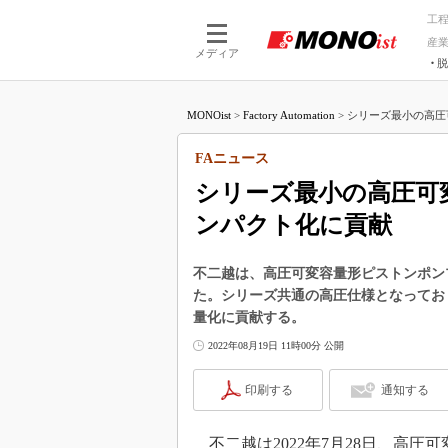
工
産
メディア
脱
つながる技術
AI×技術
MONOist
>
Factory Automation
>
シリーズ最小の高圧
つながる工場
AI×設備
つながるサービ
Physical
FAニュース
シリーズ最小の高圧可
ンパクト化に貢献
不二越は、高圧可変容量形ピストンポンプ
た。シリーズ共通の高圧仕様となっており、
量化に貢献する。
2022年08月19日 11時00分 公開
印刷する
通知する
不二越は2022年7月28日、高圧