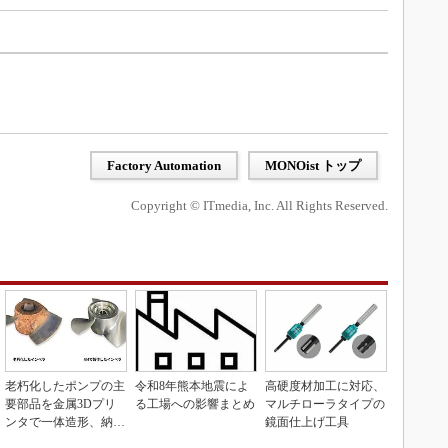
Factory Automation
MONOist トップ
Copyright © ITmedia, Inc. All Rights Reserved.
老朽化したポンプの主
令和8年熊本地震によ
高硬度材加工に対応、
要部品を金属3Dプリ
る工場への影響まとめ
マルチローラタイプの
ンタで一体造形、納期
鏡面仕上げ工具
を3分の1に短縮