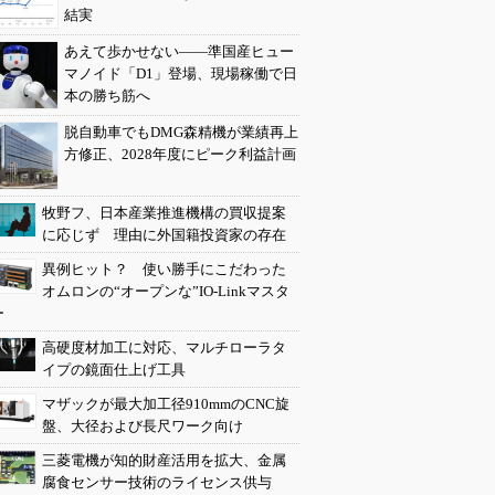
結実
あえて歩かせない――準国産ヒュー
マノイド「D1」登場、現場稼働で日
本の勝ち筋へ
脱自動車でもDMG森精機が業績再上
方修正、2028年度にピーク利益計画
牧野フ、日本産業推進機構の買収提案
に応じず 理由に外国籍投資家の存在
異例ヒット？ 使い勝手にこだわった
オムロンの“オープンな”IO-Linkマスタ
ー
高硬度材加工に対応、マルチローラタ
イプの鏡面仕上げ工具
マザックが最大加工径910mmのCNC旋
盤、大径および長尺ワーク向け
三菱電機が知的財産活用を拡大、金属
腐食センサー技術のライセンス供与