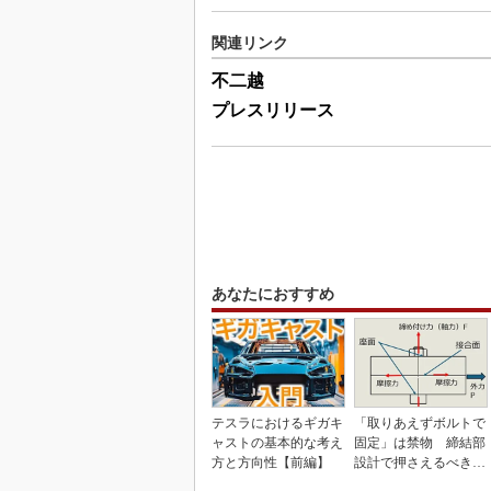
関連リンク
不二越
プレスリリース
あなたにおすすめ
テスラにおけるギガキ
「取りあえずボルトで
ャストの基本的な考え
固定」は禁物 締結部
方と方向性【前編】
設計で押さえるべき基
本