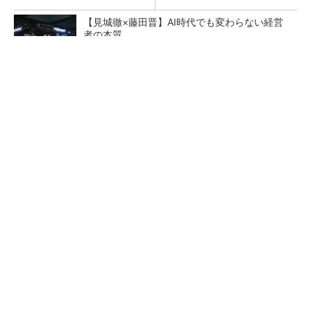
【見城徹×藤田晋】AI時代でも変わらない経営
者の本質
PR(FINCHI on GOETHE)
【レベル14】生成AIを味方に、3D CADを使い
こなそう！
「取りあえずボルトで固定」は禁物 締結部設
計で押さえるべき基本