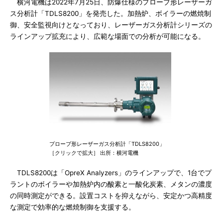
横河電機は2022年7月25日、防爆仕様のプローブ形レーザーガ
ス分析計「TDLS8200」を発売した。加熱炉、ボイラーの燃焼制
御、安全監視向けとなっており、レーザーガス分析計シリーズの
ラインアップ拡充により、広範な場面での分析が可能になる。
プローブ形レーザーガス分析計「TDLS8200」
［クリックで拡大］ 出所：横河電機
TDLS8200は「OpreX Analyzers」のラインアップで、1台でプ
ラントのボイラーや加熱炉内の酸素と一酸化炭素、メタンの濃度
の同時測定ができる。設置コストを抑えながら、安定かつ高精度
な測定で効率的な燃焼制御を支援する。