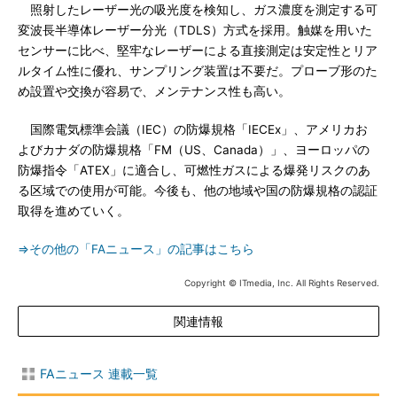
照射したレーザー光の吸光度を検知し、ガス濃度を測定する可
変波長半導体レーザー分光（TDLS）方式を採用。触媒を用いた
センサーに比べ、堅牢なレーザーによる直接測定は安定性とリア
ルタイム性に優れ、サンプリング装置は不要だ。プローブ形のた
め設置や交換が容易で、メンテナンス性も高い。
国際電気標準会議（IEC）の防爆規格「IECEx」、アメリカお
よびカナダの防爆規格「FM（US、Canada）」、ヨーロッパの
防爆指令「ATEX」に適合し、可燃性ガスによる爆発リスクのあ
る区域での使用が可能。今後も、他の地域や国の防爆規格の認証
取得を進めていく。
⇒その他の「FAニュース」の記事はこちら
Copyright © ITmedia, Inc. All Rights Reserved.
関連情報
FAニュース 連載一覧