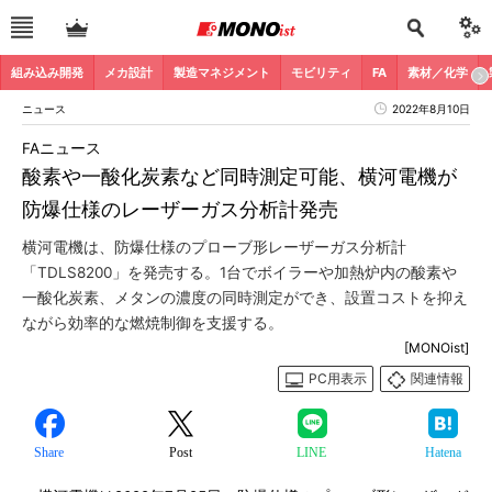
組み込み開発
メカ設計
製造マネジメント
モビリティ
FA
素材／化学
ニュース
2022年8月10日
FAニュース
酸素や一酸化炭素など同時測定可能、横河電機が
防爆仕様のレーザーガス分析計発売
横河電機は、防爆仕様のプローブ形レーザーガス分析計
「TDLS8200」を発売する。1台でボイラーや加熱炉内の酸素や
一酸化炭素、メタンの濃度の同時測定ができ、設置コストを抑え
ながら効率的な燃焼制御を支援する。
[MONOist]
PC用表示
関連情報
Share
Post
LINE
Hatena