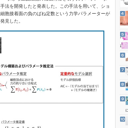
3Dプリンタ
産業オープンネット展
る手法を開発したと発表した。この手法を用いて、ショ
デジタルツインとCAE
、細胞接着面の負のばね定数という力学パラメーターが
S＆OP
を発見した。
インダストリー4.0
イノベーション
製造業ビッグデータ
メイドインジャパン
植物工場
知財マネジメント
海外生産
グローバル設計・開発
制御セキュリティ
新型コロナへの対応