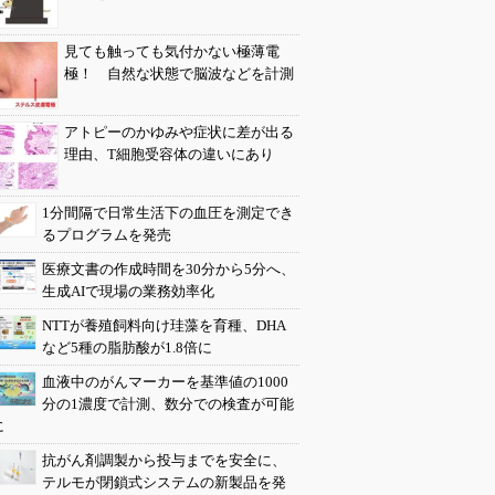
見ても触っても気付かない極薄電
極！ 自然な状態で脳波などを計測
アトピーのかゆみや症状に差が出る
理由、T細胞受容体の違いにあり
1分間隔で日常生活下の血圧を測定でき
るプログラムを発売
医療文書の作成時間を30分から5分へ、
生成AIで現場の業務効率化
NTTが養殖飼料向け珪藻を育種、DHA
など5種の脂肪酸が1.8倍に
血液中のがんマーカーを基準値の1000
分の1濃度で計測、数分での検査が可能
に
抗がん剤調製から投与までを安全に、
テルモが閉鎖式システムの新製品を発