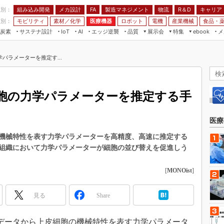
程別：
組み込み開発
メカ設計
製造マネジメント
物流
R＆D
キャリア
FA
業別：
モビリティ
素材／化学
医療機器
ロボット
電機
産業機械
食品・
炭素
サステナ設計
エッジ逆襲
品質
展示会
特集
メ
IoT
AI
ebook
伝承
組み込み開発
CEATEC
読者調査まとめ
編集後記
パラメーターを推定す...
JIMTOF
保全
メカ設計
つながるクルマ
組込み/エッジ コンピューティング
ス
 AI
製造マネジメント
5G
展＆IoT/5Gソリューション展
VR／AR
FA
胞の力学パラメーターを推定する手
IIFES
モビリティ
フィールドサービス
国際ロボット展
素材／化学
FPGA
医療
ジャパンモビリティショー
組み込み画像技術
機械特性を表す力学パラメーターを高精度、高速に推定する
TECHNO-FRONTIER
組織において力学パラメーターが細胞の並び替えを促進しう
組み込みモデリング
人テク展
Windows Embedded
[
MONOist
]
スマート工場EXPO
車載ソフト開発
EdgeTech+
見る
Share
ISO26262
日本ものづくりワールド
無償設計ツール
AUTOMOTIVE WORLD
画像データから上皮細胞の機械特性を表す力学パラメータ