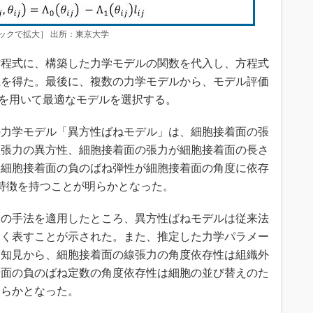
ックで拡大］ 出所：東京大学
程式に、構築した力学モデルの関数を代入し、方程式
値を得た。最後に、複数の力学モデルから、モデル評価
）を用いて最適なモデルを選択する。
力学モデル「異方性ばねモデル」は、細胞接着面の張
線張力の異方性、細胞接着面の張力が細胞接着面の長さ
、細胞接着面の負のばね弾性が細胞接着面の角度に依存
特徴を持つことが明らかとなった。
の手法を適用したところ、異方性ばねモデルは従来法
良く表すことが示された。また、推定した力学パラメー
る知見から、細胞接着面の線張力の角度依存性は組織外
着面の負のばね定数の角度依存性は細胞の並び替えのた
明らかとなった。