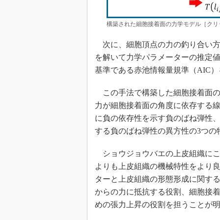
構築された細胞接着面の力学モデル［クリ
次に、細胞頂点の力の釣り合い方
を解いて力学パラメーターの推定
基準である赤池情報量規準（AIC
この手法で構築した細胞接着面の
力が細胞接着面の角度に依存する
に負の依存性を示す負のばね弾性
する負のばね弾性の異方性の3つの
ショウジョウバエの上皮組織にこ
よりも上皮組織の機械特性をより
ターと上皮組織の形態形成に関す
からの力に抵抗する役割、細胞接
めの張力上昇の役割を担うことが