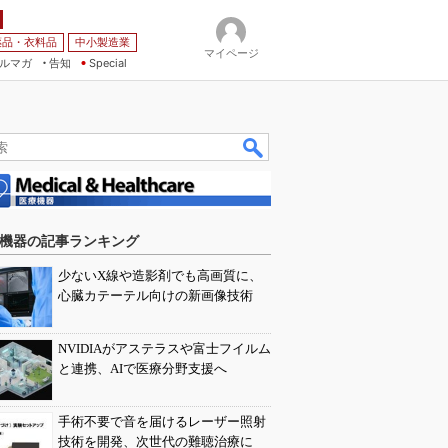
薬品・衣料品
中小製造業
マイページ
ルマガ
告知
Special
機器の記事ランキング
少ないX線や造影剤でも高画質に、
心臓カテーテル向けの新画像技術
NVIDIAがアステラスや富士フイルム
と連携、AIで医療分野支援へ
手術不要で音を届けるレーザー照射
技術を開発、次世代の難聴治療に