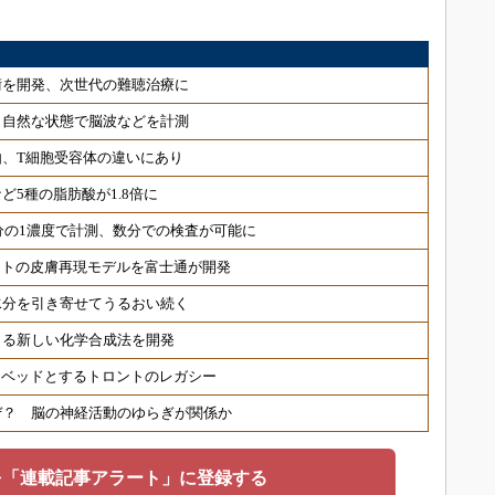
術を開発、次世代の難聴治療に
 自然な状態で脳波などを計測
、T細胞受容体の違いにあり
ど5種の脂肪酸が1.8倍に
分の1濃度で計測、数分での検査が可能に
ヒトの皮膚再現モデルを富士通が開発
水分を引き寄せてうるおい続く
きる新しい化学合成法を開発
トベッドとするトロントのレガシー
ぜ？ 脳の神経活動のゆらぎが関係か
を「連載記事アラート」に登録する