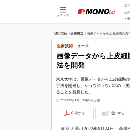
工
産
メディア
脱
つながる技術
AI×技術
MONOist
>
医療機器
>
画像データから上皮細胞の力学
つながる工場
AI×設備
つながるサービ
Physical
医療技術ニュース
画像データから上皮細
法を開発
東京大学は、画像データから上皮細胞の
手法を開発し、ショウジョウバエの上皮
ることを発見した。
2022年07月19日 15時00分 公開
印刷する
通知する
東京大学は2022年6月24日、