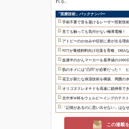
れる。
「医療技術」バックナンバー
手術不要で音を届けるレーザー照射技
見ても触っても気付かない極薄電極！
アトピーのかゆみや症状に差が出る理由
NTTが養殖飼料向け珪藻を育種、DHAな
血液中のがんマーカーを基準値の1000
肌のキメには“凸凹”が必要だった！ 
花王が新たな保湿技術を構築、周囲の
オリゴヌクレオチドを高速に鎖伸長で
北中米W杯をウェルビーイングのテス
「記憶があるのに思い出せない」はな
この連載