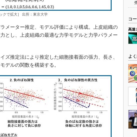
ックで拡大］ 出所：東京大学
コー
ラメーター推定、モデル評価により構成。上皮組織の
高速
入力とし、上皮組織の最適な力学モデルと力学パラメー
よく
イズ推定法により推定した細胞接着面の張力、長さ、
学モデルの関数を構築する。