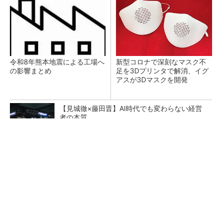
令和8年熊本地震による工場へ
新型コロナで深刻なマスク不
の影響まとめ
足を3Dプリンタで解消、イグ
アスが3Dマスクを開発
【見城徹×藤田晋】AI時代でも変わらない経営
者の本質
PR(FINCHI on GOETHE)
【レベル14】生成AIを味方に、3D CADを使い
こなそう！
狭小な駐車場に、シャープがポールカメラ式製
品発表 市場シェア10％目指す