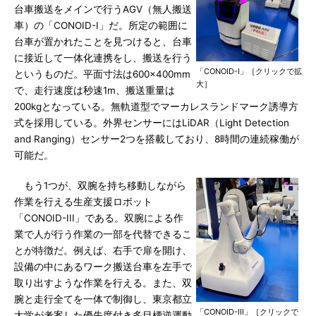
台車搬送をメインで行うAGV（無人搬送
車）の「CONOID-I」だ。所定の範囲に
台車が置かれたことを見つけると、台車
に接近して一体化連携をし、搬送を行う
「CONOID-I」［クリックで拡
というものだ。平面寸法は600×400mm
大］
で、走行速度は秒速1m、搬送重量は
200kgとなっている。無軌道型でマーカレスランドマーク誘導方
式を採用している。外界センサーにはLiDAR（Light Detection
and Ranging）センサー2つを搭載しており、8時間の連続稼働が
可能だ。
もう1つが、双腕を持ち移動しながら
作業を行える生産支援ロボット
「CONOID-III」である。双腕による作
業で人が行う作業の一部を代替できるこ
とが特徴だ。例えば、右手で扉を開け、
設備の中にあるワーク搬送台車を左手で
取り出すような作業を行える。また、双
腕と走行全てを一体で制御し、東京都立
「CONOID-III」［クリックで
大学が考案した優先度付き多目標逆運動