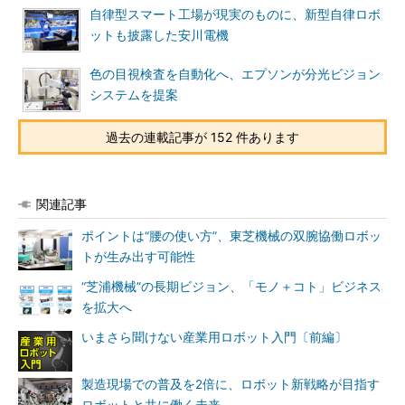
自律型スマート工場が現実のものに、新型自律ロボ
ットも披露した安川電機
色の目視検査を自動化へ、エプソンが分光ビジョン
システムを提案
過去の連載記事が 152 件あります
関連記事
ポイントは“腰の使い方”、東芝機械の双腕協働ロボッ
トが生み出す可能性
“芝浦機械”の長期ビジョン、「モノ＋コト」ビジネス
を拡大へ
いまさら聞けない産業用ロボット入門〔前編〕
製造現場での普及を2倍に、ロボット新戦略が目指す