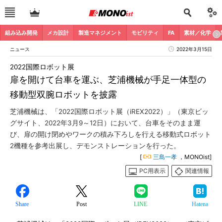
組み込み開発
メカ設計
製造マネジメント
モビリティ
FA
素材／化学
ニュース
2022年3月15日
2022国際ロボット展
扉を開けて台車を運ぶ、芝浦機械が手足一体型の
移動型双腕ロボットを披露
芝浦機械は、「2022国際ロボット展（iREX2022）」（東京ビッ
グサイト、2022年3月9～12日）において、台車をそのまま運
び、扉の開け閉めやワークの積み下ろしを行える移動式ロボット
2機種を参考出展し、デモンストレーションを行った。
[
三島一孝
，MONOist]
PC用表示
関連情報
Share
Post
LINE
Hatena