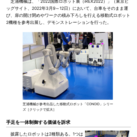
芝浦機械は、「2022国際ロボット展（iREX2022）」（東京ビ
ッグサイト、2022年3月9～12日）において、台車をそのまま運
び、扉の開け閉めやワークの積み下ろしを行える移動式ロボット
2機種を参考出展し、デモンストレーションを行った。
芝浦機械が参考出品した移動式ロボット「CONOID」シリー
ズ［クリックで拡大］
手足を一体制御する価値を訴求
披露したロボットは2種類ある。1つは