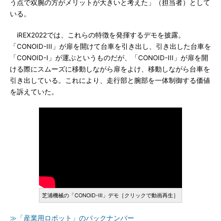
う点で双腕の方がメリットが大きいと考えた」（担当者）として
いる。
iREX2022では、これらの特徴を発揮するデモを披露。
「CONOID-III」が扉を開けて台車を引き出し、引き出した台車を
「CONOID-I」が運ぶというものだが、「CONOID-III」が扉を開
ける際にスムーズに移動しながら扉をよけ、移動しながら台車を
引き出している。これにより、走行部と腕部を一体制御する価値
を訴えていた。
芝浦機械の「CONOID-III」デモ［クリックで動画再生］
≫「産業用ロボット」のバックナンバー