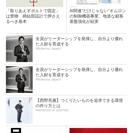
「取りあえずボルトで固定」
AI関連“だけじゃない”オムロン
は禁物 締結部設計で押さえ
の制御機器事業、地道な顧客
るべき基本
基盤強化が結実
全員がリーダーシップを発揮し、自分より優れ
た人財を育成する
PR(dentsu Japan)
全員がリーダーシップを発揮し、自分より優れ
た人財を育成する
PR(dentsu Japan)
【西野亮廣】つくりたいものを追求できる環境
の作り方とは
PR(FINCHI on GOETHE)