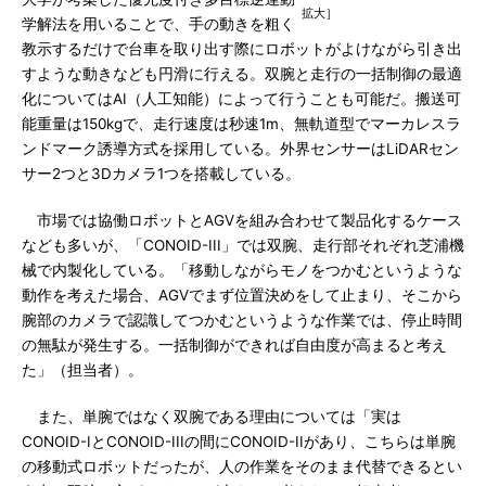
拡大］
学解法を用いることで、手の動きを粗く
教示するだけで台車を取り出す際にロボットがよけながら引き出
すような動きなども円滑に行える。双腕と走行の一括制御の最適
化についてはAI（人工知能）によって行うことも可能だ。搬送可
能重量は150kgで、走行速度は秒速1m、無軌道型でマーカレスラ
ンドマーク誘導方式を採用している。外界センサーはLiDARセン
サー2つと3Dカメラ1つを搭載している。
市場では協働ロボットとAGVを組み合わせて製品化するケース
なども多いが、「CONOID-III」では双腕、走行部それぞれ芝浦機
械で内製化している。「移動しながらモノをつかむというような
動作を考えた場合、AGVでまず位置決めをして止まり、そこから
腕部のカメラで認識してつかむというような作業では、停止時間
の無駄が発生する。一括制御ができれば自由度が高まると考え
た」（担当者）。
また、単腕ではなく双腕である理由については「実は
CONOID-IとCONOID-IIIの間にCONOID-IIがあり、こちらは単腕
の移動式ロボットだったが、人の作業をそのまま代替できるとい