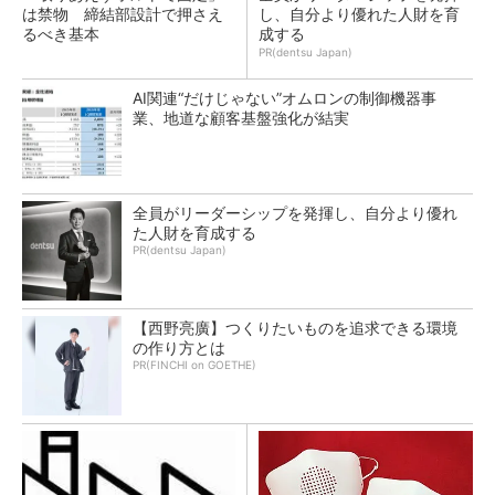
は禁物 締結部設計で押さえ
し、自分より優れた人財を育
るべき基本
成する
PR(dentsu Japan)
AI関連“だけじゃない”オムロンの制御機器事
業、地道な顧客基盤強化が結実
全員がリーダーシップを発揮し、自分より優れ
た人財を育成する
PR(dentsu Japan)
【西野亮廣】つくりたいものを追求できる環境
の作り方とは
PR(FINCHI on GOETHE)