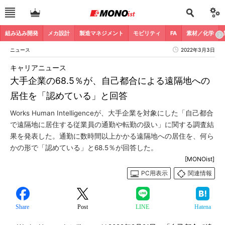
組み込み開発
メカ設計
製造マネジメント
モビリティ
FA
素材／化学
ニュース
2022年3月3日
キャリアニュース
大手企業の68.5％が、自己都合による遠隔地への
居住を「認めている」と回答
Works Human Intelligenceが、大手企業を対象にした「自己都合
で遠隔地に居住する従業員の通勤や転勤の扱い」に関する調査結
果を発表した。通勤に数時間以上かかる遠隔地への居住を、何ら
かの形で「認めている」と68.5％が回答した。
[MONOist]
PC用表示
関連情報
Share
Post
LINE
Hatena