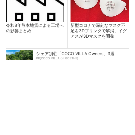
令和8年熊本地震による工場へ
新型コロナで深刻なマスク不
の影響まとめ
足を3Dプリンタで解消、イグ
アスが3Dマスクを開発
シェア別荘「COCO VILLA Owners」3選
PR(COCO VILLA on GOETHE)
【レベル14】生成AIを味方に、3D CADを使い
こなそう！
狭小な駐車場に、シャープがポールカメラ式製
品発表 市場シェア10％目指す