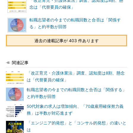
「改正育児・介護休業法」調査、認知度は8割、懸
念は「代替要員の確保」
転職志望者の今までの転職回数と合否は「関係す
る」と約半数が回答
過去の連載記事が 403 件あります
関連記事
「改正育児・介護休業法」調査、認知度は8割、懸念
は「代替要員の確保」
転職志望者の今までの転職回数と合否は「関係する」
と約半数が回答
50代対象の求人は増加傾向、「70歳雇用確保努力義
務」は半数が対応進まず
「エンジニア的発想」と「コンサル的発想」の違いと
は