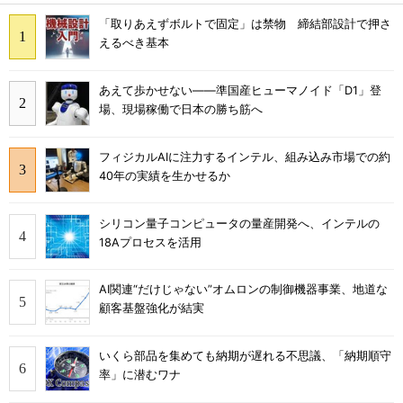
「取りあえずボルトで固定」は禁物 締結部設計で押さ
えるべき基本
あえて歩かせない――準国産ヒューマノイド「D1」登
場、現場稼働で日本の勝ち筋へ
フィジカルAIに注力するインテル、組み込み市場での約
40年の実績を生かせるか
シリコン量子コンピュータの量産開発へ、インテルの
18Aプロセスを活用
AI関連“だけじゃない”オムロンの制御機器事業、地道な
顧客基盤強化が結実
いくら部品を集めても納期が遅れる不思議、「納期順守
率」に潜むワナ