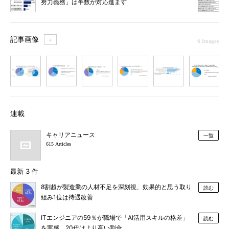
努力義務」は半数が対応進まず
記事画像
＋
6 Images
1
2
3
4
5
6
連載
キャリアニュース
一覧
615 Articles
最新 3 件
8割超が製造業の人材不足を深刻視、効果的と思う取り
読む
組み1位は待遇改善
ITエンジニアの59％が職場で「AI活用スキルの格差」
読む
を実感、20代はより高い割合