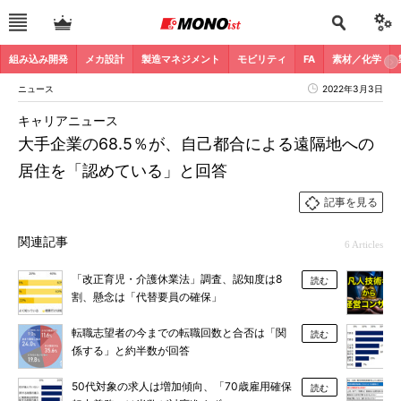
組み込み開発
メカ設計
製造マネジメント
モビリティ
FA
素材／化学
ニュース
2022年3月3日
キャリアニュース
大手企業の68.5％が、自己都合による遠隔地への
居住を「認めている」と回答
記事を見る
関連記事
6 Articles
「改正育児・介護休業法」調査、認知度は8
読む
割、懸念は「代替要員の確保」
転職志望者の今までの転職回数と合否は「関
読む
係する」と約半数が回答
50代対象の求人は増加傾向、「70歳雇用確保
読む