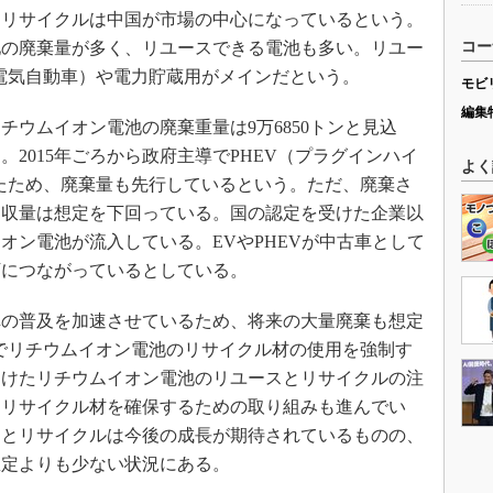
リサイクルは中国が市場の中心になっているという。
池の廃棄量が多く、リユースできる電池も多い。リユー
コー
電気自動車）や電力貯蔵用がメインだという。
モビ
編集
チウムイオン電池の廃棄重量は9万6850トンと見込
。2015年ごろから政府主導でPHEV（プラグインハイ
よく
たため、廃棄量も先行しているという。ただ、廃棄さ
回収量は想定を下回っている。国の認定を受けた企業以
オン電池が流入している。EVやPHEVが中古車として
下につながっているとしている。
の普及を加速させているため、将来の大量廃棄も想定
でリチウムイオン電池のリサイクル材の使用を強制す
受けたリチウムイオン電池のリユースとリサイクルの注
てリサイクル材を確保するための取り組みも進んでい
スとリサイクルは今後の成長が期待されているものの、
想定よりも少ない状況にある。