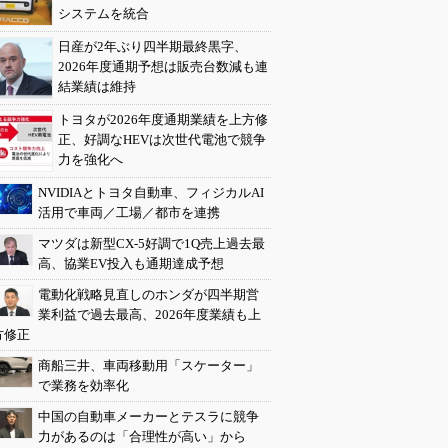
システムを統合
日産が2年ぶり四半期最終黒字、
2026年度通期予想は販売台数減も連
結業績は維持
トヨタが2026年度通期業績を上方修
正、好調なHEVは次世代電池で競争
力を強化へ
NVIDIAとトヨタ自動車、フィジカルAI
活用で車両／工場／都市を連携
マツダは新型CX-5好調で1Q売上過去最
高、協業EV投入も通期達成予想
電動化戦略見直しのホンダが四半期営
業利益で過去最高、2026年度業績も上
方修正
商船三井、車両移動用「スケーター」
で業務を効率化
中国の自動車メーカーとテスラに競争
力があるのは「合理性が高い」から