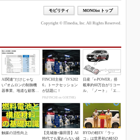
モビリティ
MONOist トップ
Copyright © ITmedia, Inc. All Rights Reserved.
AI関連“だけじゃな
FINCHI主催「IVS202
日産「e-POWER」搭
い”オムロンの制御機
6」トークセッション
載車約60万台がリコー
器事業、地道な顧客基
が話題に！
ル、「ノート」「エク
盤強化が結実
ストレイル」な...
PR(FINCHI on GOETHE)
触媒の活性向上
【見城徹×藤田晋】AI
BYDの軽EV「ラッ
時代でも変わらない経
コ」は世界初の軽SD