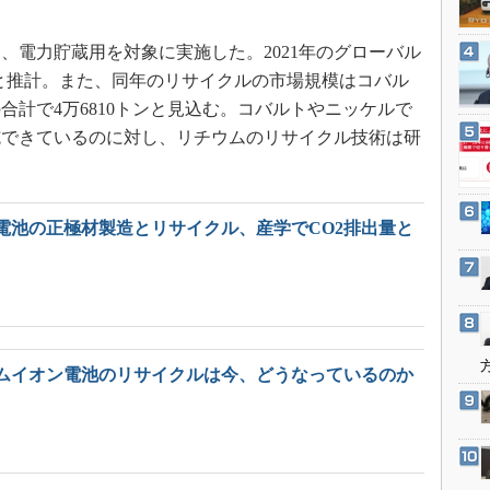
3Dプリンタ
産業オープンネット展
デジタルツインとCAE
電力貯蔵用を対象に実施した。2021年のグローバル
S＆OP
hと推計。また、同年のリサイクルの市場規模はコバル
合計で4万6810トンと見込む。コバルトやニッケルで
インダストリー4.0
施できているのに対し、リチウムのリサイクル技術は研
イノベーション
製造業ビッグデータ
メイドインジャパン
電池の正極材製造とリサイクル、産学でCO2排出量と
植物工場
知財マネジメント
海外生産
グローバル設計・開発
ムイオン電池のリサイクルは今、どうなっているのか
制御セキュリティ
新型コロナへの対応