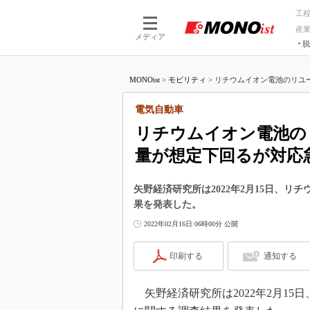
工
産
メディア
脱
つながる技術
AI×技術
MONOist
>
モビリティ
>
リチウムイオン電池のリユー
つながる工場
AI×設備
つながるサービ
Physical
電気自動車
リチウムイオン電池の
量が想定下回るが対応
矢野経済研究所は2022年2月15日、
果を発表した。
2022年02月16日 06時00分 公開
印刷する
通知する
矢野経済研究所は2022年2月1