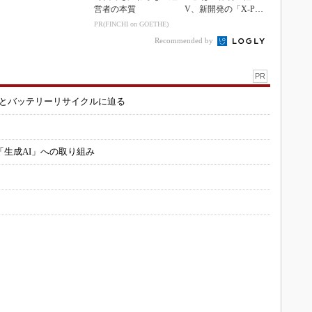
営者の本質
V、新開発の「X-PAC
K」に電動システ...
PR(FINCHI on GOETHE)
Recommended by
PR
造とバッテリーリサイクルに迫る
「生成AI」への取り組み