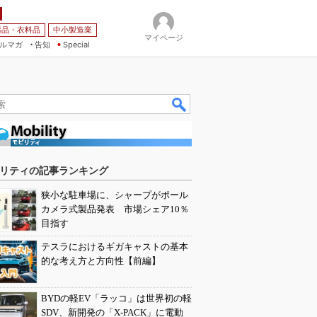
薬品・衣料品
中小製造業
マイページ
ルマガ
告知
Special
リティの記事ランキング
狭小な駐車場に、シャープがポール
カメラ式製品発表 市場シェア10％
目指す
テスラにおけるギガキャストの基本
的な考え方と方向性【前編】
BYDの軽EV「ラッコ」は世界初の軽
SDV、新開発の「X-PACK」に電動