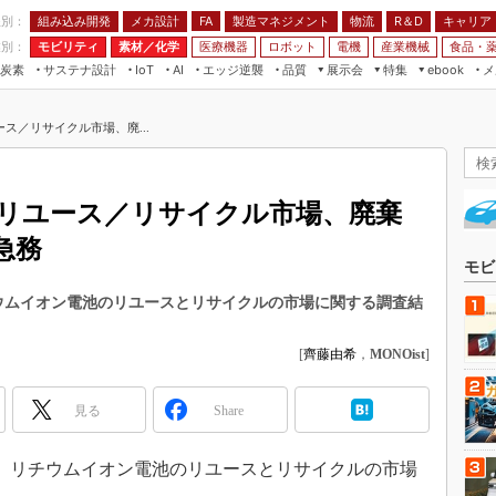
程別：
組み込み開発
メカ設計
製造マネジメント
物流
R＆D
キャリア
FA
業別：
モビリティ
素材／化学
医療機器
ロボット
電機
産業機械
食品・
炭素
サステナ設計
エッジ逆襲
品質
展示会
特集
メ
IoT
AI
ebook
伝承
組み込み開発
CEATEC
読者調査まとめ
編集後記
ス／リサイクル市場、廃...
JIMTOF
保全
メカ設計
つながるクルマ
組込み/エッジ コンピューティング
ス
 AI
製造マネジメント
5G
展＆IoT/5Gソリューション展
VR／AR
FA
リユース／リサイクル市場、廃棄
IIFES
モビリティ
フィールドサービス
急務
国際ロボット展
素材／化学
FPGA
モビ
ジャパンモビリティショー
組み込み画像技術
リチウムイオン電池のリユースとリサイクルの市場に関する調査結
TECHNO-FRONTIER
組み込みモデリング
人テク展
[
齊藤由希
，
MONOist
]
Windows Embedded
スマート工場EXPO
車載ソフト開発
見る
Share
EdgeTech+
ISO26262
日本ものづくりワールド
5日、リチウムイオン電池のリユースとリサイクルの市場
無償設計ツール
AUTOMOTIVE WORLD