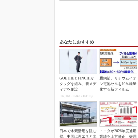
あなたにおすすめ
GOETHEとFINCHIが
脱銅箔、リチウムイオ
タッグを組み、新メデ
ン電池セルを10％軽量
ィアを創設
化する新フィルム
PR(FINCHI on GOETHE)
日本で水素活用を阻む
トヨタが2026年度通期
壁、中国は再エネと水
業績を上方修正、好調