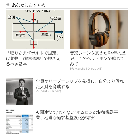
あなたにおすすめ
「取りあえずボルトで固定」
音楽シーンを支えた64年の歴
は禁物 締結部設計で押さえ
史、このヘッドホンで感じて
るべき基本
みて
PR(Marshall Group AB)
全員がリーダーシップを発揮し、自分より優れ
た人財を育成する
PR(dentsu Japan)
AI関連“だけじゃない”オムロンの制御機器事
業、地道な顧客基盤強化が結実