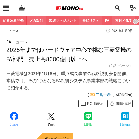
組み込み開発
メカ設計
製造マネジメント
モビリティ
FA
素材／化学
ニュース
2021年11月9日
FAニュース
2025年まではハードウェア中心で挑む三菱電機の
FA部門、売上高8000億円以上へ
（2/2 ページ）
三菱電機は2021年11月8日、重点成長事業の戦略説明会を開催。
本稿では、その1つとなるFA制御システム事業本部の戦略につい
て紹介する。
[
三島一孝
，MONOist]
PC用表示
関連情報
Share
Post
LINE
Hatena
前のページへ