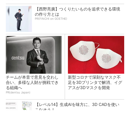
【西野亮廣】つくりたいものを追求できる環境
の作り方とは
PR(FINCHI on GOETHE)
チームが本音で意見を交わし
新型コロナで深刻なマスク不
合い、多様な人財が挑戦でき
足を3Dプリンタで解消、イグ
る組織へ
アスが3Dマスクを開発
PR(dentsu Japan)
【レベル14】生成AIを味方に、3D CADを使い
こなそう！