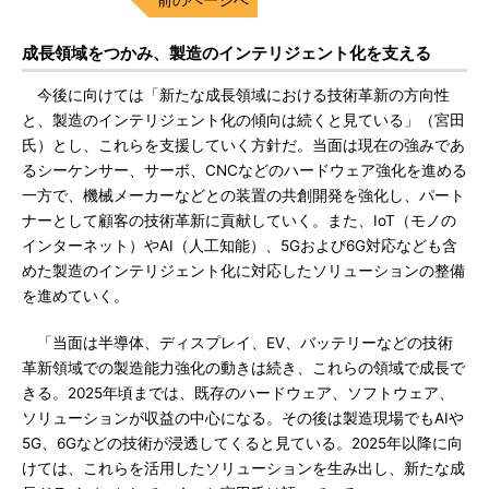
成長領域をつかみ、製造のインテリジェント化を支える
今後に向けては「新たな成長領域における技術革新の方向性
と、製造のインテリジェント化の傾向は続くと見ている」（宮田
氏）とし、これらを支援していく方針だ。当面は現在の強みであ
るシーケンサー、サーボ、CNCなどのハードウェア強化を進める
一方で、機械メーカーなどとの装置の共創開発を強化し、パート
ナーとして顧客の技術革新に貢献していく。また、IoT（モノの
インターネット）やAI（人工知能）、5Gおよび6G対応なども含
めた製造のインテリジェント化に対応したソリューションの整備
を進めていく。
「当面は半導体、ディスプレイ、EV、バッテリーなどの技術
革新領域での製造能力強化の動きは続き、これらの領域で成長で
きる。2025年頃までは、既存のハードウェア、ソフトウェア、
ソリューションが収益の中心になる。その後は製造現場でもAIや
5G、6Gなどの技術が浸透してくると見ている。2025年以降に向
けては、これらを活用したソリューションを生み出し、新たな成