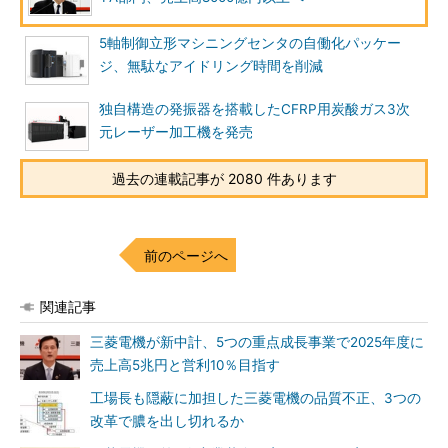
5軸制御立形マシニングセンタの自働化パッケー
ジ、無駄なアイドリング時間を削減
独自構造の発振器を搭載したCFRP用炭酸ガス3次
元レーザー加工機を発売
過去の連載記事が 2080 件あります
前のページへ
関連記事
三菱電機が新中計、5つの重点成長事業で2025年度に
売上高5兆円と営利10％目指す
工場長も隠蔽に加担した三菱電機の品質不正、3つの
改革で膿を出し切れるか