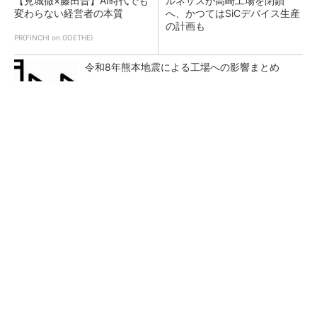
【見城徹×藤田晋】AI時代でも
ルネサスが高崎工場を閉鎖
変わらない経営者の本質
へ、かつてはSiCデバイス生産
の計画も
PR(FINCHI on GOETHE)
令和8年熊本地震による工場への影響まとめ
BYDの軽EV「ラッコ」は世界初の軽SDV、新開
発の「X-PACK」に電動システ...
新型コロナで深刻なマスク不足を3Dプリンタ
で解消、イグアスが3Dマスクを開発