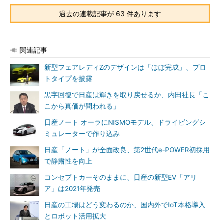
過去の連載記事が 63 件あります
関連記事
新型フェアレディZのデザインは「ほぼ完成」、プロ
トタイプを披露
黒字回復で日産は輝きを取り戻せるか、内田社長「こ
こから真価が問われる」
日産ノート オーラにNISMOモデル、ドライビングシ
ミュレーターで作り込み
日産「ノート」が全面改良、第2世代e-POWER初採用
で静粛性を向上
コンセプトカーそのままに、日産の新型EV「アリ
ア」は2021年発売
日産の工場はどう変わるのか、国内外でIoT本格導入
とロボット活用拡大