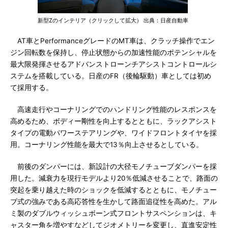
新型Zのインテリア（クリックして拡大） 出典：日産自動車
AT車とPerformanceグレードのMT車は、クラッチ操作でエン
ジン回転数を保持し、停止状態からの加速性能のポテンシャルを
最大限発揮させるアドバンストローンチアシストコントロールシ
ステムを搭載している。日産のFR（後輪駆動）車としては初め
て採用する。
高速走行やコーナリングでのハンドリング性能のレスポンスを
高めるため、ボディー剛性を向上するとともに、ラックアシスト
タイプの電動パワーステアリングや、ワイドフロントタイヤを採
用。コーナリング性能を最大で13％向上させるとしている。
前後のダンパーには、新設計の大径モノチューブダンパーを採
用した。減衰力を現行モデルより20％低減させることで、路面の
突起を乗り越えた時のショックを低減するとともに、モノチュー
ブ式の強みである高応答性を生かして路面追従性を高めた。アル
ミ製のダブルウィッシュボーン式フロントサスペンションは、キ
ャスター角を増やすなどしてジオメトリーを変更し、直進安定性