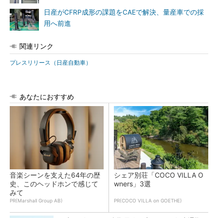
日産がCFRP成形の課題をCAEで解決、量産車での採
用へ前進
関連リンク
プレスリリース（日産自動車）
あなたにおすすめ
音楽シーンを支えた64年の歴
シェア別荘「COCO VILLA O
史、このヘッドホンで感じて
wners」3選
みて
PR(Marshall Group AB)
PR(COCO VILLA on GOETHE)