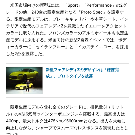
米国市場向けの新型Zには、「Sport」「Performance」の2グ
レードの他、240台の限定生産となる「Proto Spec」を設定す
る。限定生産モデルは、ブレーキキャリパーや本革シート、イン
テリアで歴代のフェアレディZを意識したイエローをアクセント
カラーに取り入れた。ブロンズカラーのアルミホイールも限定生
産モデルに採用する。米国向けの新型Z発表イベントでは、ボデ
ィーカラーに「セイランブルー」と「イカズチイエロー」を採用
した2台を披露した。
新型フェアレディZのデザインは「ほぼ完
成」、プロトタイプを披露
限定生産モデルを含む全てのグレードに、排気量3l（リット
ル）のV型6気筒ツインターボエンジンを搭載する。最高出力は
400hp、最大トルクは475Nm／5600rpmとなる。出力を大幅に
向上しながら、シャープでスムーズなレスポンスを実現したとし
ている。