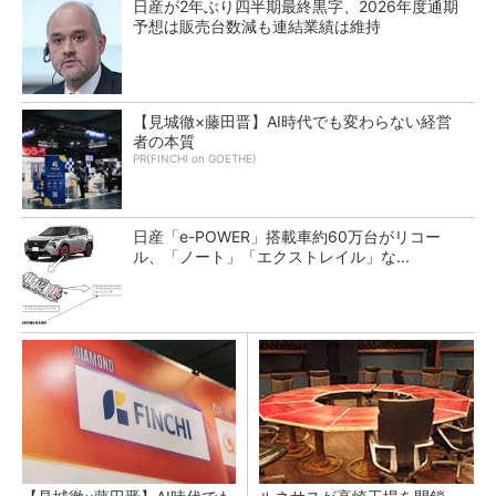
日産が2年ぶり四半期最終黒字、2026年度通期
予想は販売台数減も連結業績は維持
【見城徹×藤田晋】AI時代でも変わらない経営
者の本質
PR(FINCHI on GOETHE)
日産「e-POWER」搭載車約60万台がリコー
ル、「ノート」「エクストレイル」な...