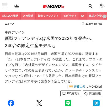
組み込み開発
メカ設計
製造マネジメント
モビリティ
FA
素材／化学
ニュース
2021年8月19日
車両デザイン
新型フェアレディZは米国で2022年春発売へ、
240台の限定生産モデルも
日産自動車は2021年8月18日、米国市場で2022年春に発売する
「Z」（日本名フェアレディZ）を披露した。これまで、プロトタ
イプを通して内外装のデザインやエンジン、車両サイズ、タイヤ
サイズについてのみ公表されていたが、グレードやトランスミッ
ションなどの詳細についても発表した。日本市場向けの新型フェ
アレディZは2021年冬に発表を予定している。
[
齊藤由希
，MONOist]
PC用表示
関連情報