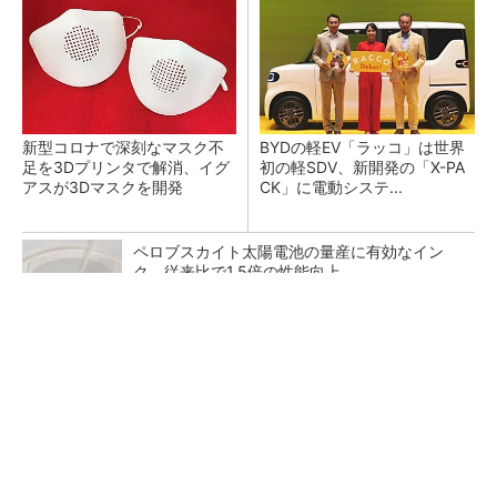
新型コロナで深刻なマスク不
BYDの軽EV「ラッコ」は世界
足を3Dプリンタで解消、イグ
初の軽SDV、新開発の「X-PA
アスが3Dマスクを開発
CK」に電動システ...
ペロブスカイト太陽電池の量産に有効なイン
ク、従来比で1.5倍の性能向上
全員がリーダーシップを発揮し、自分より優れ
た人財を育成する
PR(dentsu Japan)
【レベル14】生成AIを味方に、3D CADを使い