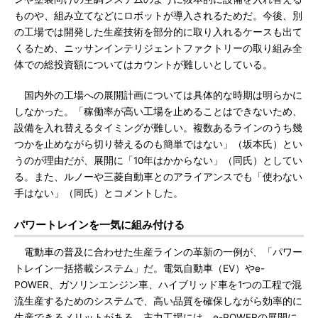
ものや、組み立てなどにロボットが導入されるためだ。今後、別
の工場では開発した生産技術を部分的に取り入れるケースも出て
くるため、ニッサンインテリジェントファクトリーの取り組み全
体での総投資額についてはカウントが難しいとしている。
国内外の工場への展開計画については具体的な時期は明らかに
しなかった。「稼働率が高い工場を止めることはできないため、
設備を入れ替えるタイミングが難しい。複数あるラインのうち幾
つかを止めながら切り替えるのも簡単ではない」（坂本氏）とい
うのが理由だが、展開に「10年はかからない」（同氏）としてい
る。また、ルノーや三菱自動車とのアライアンスでも「使わない
手はない」（同氏）とコメントした。
パワートレインを一気に組み付ける
電動車の普及に合わせた生産ラインの革新の一例が、「パワー
トレイン一括搭載システム」だ。電気自動車（EV）やe-
POWER、ガソリンエンジン車、ハイブリッド車を1つの工程で混
流生産するためのシステムで、高い品質を確保しながら効率的に
生産できるメリットがある。主力工場には、e-POWERの展開に