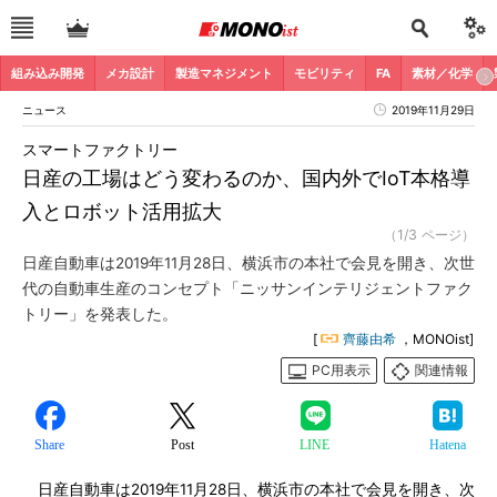
組み込み開発
メカ設計
製造マネジメント
モビリティ
FA
素材／化学
ニュース
2019年11月29日
スマートファクトリー
日産の工場はどう変わるのか、国内外でIoT本格導
入とロボット活用拡大
（1/3 ページ）
日産自動車は2019年11月28日、横浜市の本社で会見を開き、次世
代の自動車生産のコンセプト「ニッサンインテリジェントファク
トリー」を発表した。
[
齊藤由希
，MONOist]
PC用表示
関連情報
Share
Post
LINE
Hatena
日産自動車は2019年11月28日、横浜市の本社で会見を開き、次