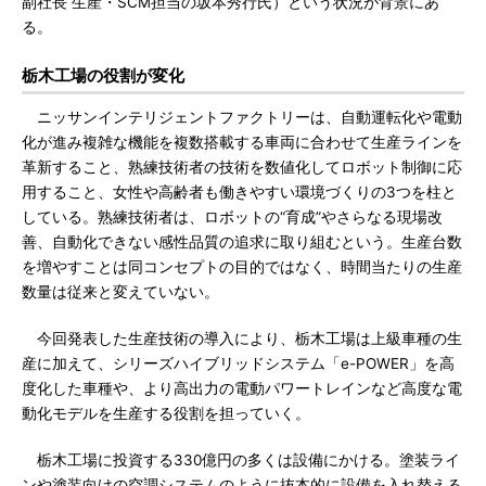
副社長 生産・SCM担当の坂本秀行氏）という状況が背景にあ
る。
栃木工場の役割が変化
ニッサンインテリジェントファクトリーは、自動運転化や電動
化が進み複雑な機能を複数搭載する車両に合わせて生産ラインを
革新すること、熟練技術者の技術を数値化してロボット制御に応
用すること、女性や高齢者も働きやすい環境づくりの3つを柱と
している。熟練技術者は、ロボットの“育成”やさらなる現場改
善、自動化できない感性品質の追求に取り組むという。生産台数
を増やすことは同コンセプトの目的ではなく、時間当たりの生産
数量は従来と変えていない。
今回発表した生産技術の導入により、栃木工場は上級車種の生
産に加えて、シリーズハイブリッドシステム「e-POWER」を高
度化した車種や、より高出力の電動パワートレインなど高度な電
動化モデルを生産する役割を担っていく。
栃木工場に投資する330億円の多くは設備にかける。塗装ライ
ンや塗装向けの空調システムのように抜本的に設備を入れ替える