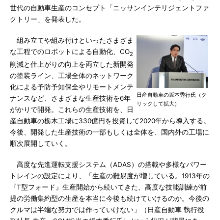
世代の自動車生産のコンセプト「ニッサンインテリジェントファ
クトリー」を発表した。
組み立てや組み付けといったさまざま
な工程でのロボットによる自動化、CO
2
削減と仕上がりの向上を両立した新開発
の塗装ライン、工場全体のネットワーク
化による予防予知保全やリモートメンテ
日産自動車の坂本秀行氏（ク
ナンスなど、さまざまな生産技術を6年
リックして拡大）
がかりで開発。これらの生産技術を、日
産自動車の栃木工場に330億円を投資して2020年から導入する。
今後、開発した生産技術の一部もしくは全体を、国内外の工場に
順次展開していく。
高度な先進運転支援システム（ADAS）の搭載や多様なパワー
トレインの設定により、「生産の難易度が増している。1913年の
『T型フォード』生産開始から続いてきた、高度な技能訓練が前
提の労働集約型の生産を本当に今後も続けていけるのか。今後の
クルマは半端な努力では作っていけない」（日産自動車 執行役