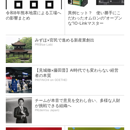
令和8年熊本地震による工場へ
異例ヒット？ 使い勝手にこ
の影響まとめ
だわったオムロンの“オープン
な”IO-Linkマスター
みずほ×官民で進める新産業創出
PR(Blue Lab)
【見城徹×藤田晋】AI時代でも変わらない経営
者の本質
PR(FINCHI on GOETHE)
チームが本音で意見を交わし合い、多様な人財
が挑戦できる組織へ
PR(dentsu Japan)