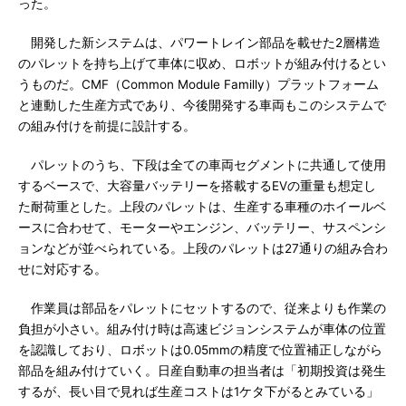
った。
開発した新システムは、パワートレイン部品を載せた2層構造
のパレットを持ち上げて車体に収め、ロボットが組み付けるとい
うものだ。CMF（Common Module Familly）プラットフォーム
と連動した生産方式であり、今後開発する車両もこのシステムで
の組み付けを前提に設計する。
パレットのうち、下段は全ての車両セグメントに共通して使用
するベースで、大容量バッテリーを搭載するEVの重量も想定し
た耐荷重とした。上段のパレットは、生産する車種のホイールベ
ースに合わせて、モーターやエンジン、バッテリー、サスペンシ
ョンなどが並べられている。上段のパレットは27通りの組み合わ
せに対応する。
作業員は部品をパレットにセットするので、従来よりも作業の
負担が小さい。組み付け時は高速ビジョンシステムが車体の位置
を認識しており、ロボットは0.05mmの精度で位置補正しながら
部品を組み付けていく。日産自動車の担当者は「初期投資は発生
するが、長い目で見れば生産コストは1ケタ下がるとみている」