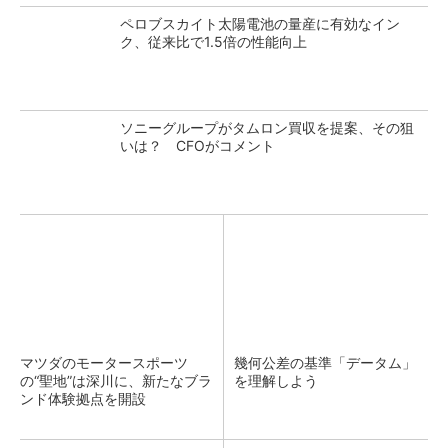
ペロブスカイト太陽電池の量産に有効なイン
ク、従来比で1.5倍の性能向上
ソニーグループがタムロン買収を提案、その狙
いは？ CFOがコメント
マツダのモータースポーツ
幾何公差の基準「データム」
の“聖地”は深川に、新たなブラ
を理解しよう
ンド体験拠点を開設