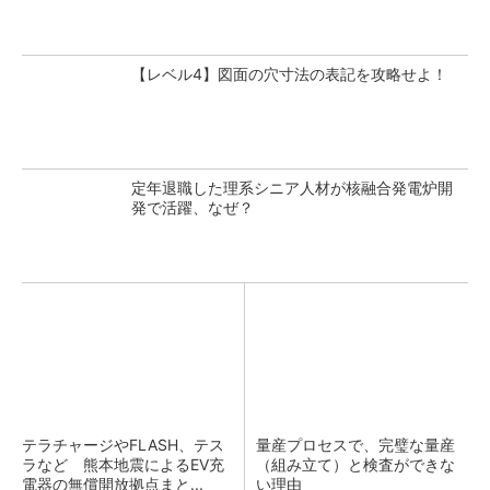
【レベル4】図面の穴寸法の表記を攻略せよ！
定年退職した理系シニア人材が核融合発電炉開
発で活躍、なぜ？
テラチャージやFLASH、テス
量産プロセスで、完璧な量産
ラなど 熊本地震によるEV充
（組み立て）と検査ができな
電器の無償開放拠点まと...
い理由