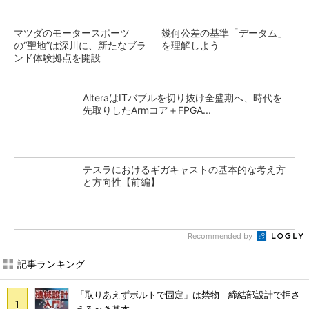
マツダのモータースポーツ
幾何公差の基準「データム」
の“聖地”は深川に、新たなブラ
を理解しよう
ンド体験拠点を開設
AlteraはITバブルを切り抜け全盛期へ、時代を
先取りしたArmコア＋FPGA...
テスラにおけるギガキャストの基本的な考え方
と方向性【前編】
Recommended by
記事ランキング
「取りあえずボルトで固定」は禁物 締結部設計で押さ