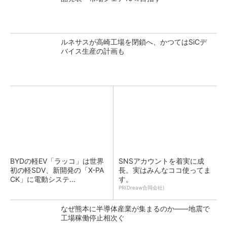
ルネサスが高崎工場を閉鎖へ、かつてはSiCデ
バイス生産の計画も
BYDの軽EV「ラッコ」は世界
SNSアカウントを着実に成
初の軽SDV、新開発の「X-PA
長。実はみんなココ使ってま
CK」に電動システ...
す。
PR(Dreaw合同会社)
なぜ熊本に半導体産業が集まるのか――地震で
工場稼働停止相次ぐ