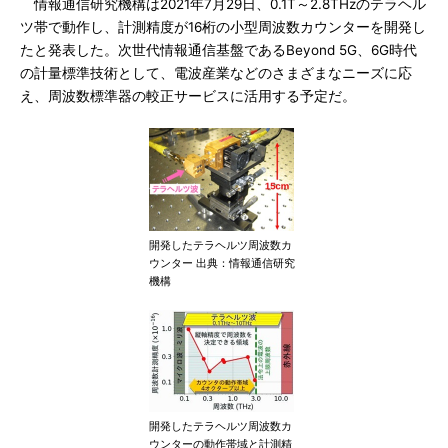
情報通信研究機構は2021年7月29日、0.1T～2.8THzのテラヘル
ツ帯で動作し、計測精度が16桁の小型周波数カウンターを開発し
たと発表した。次世代情報通信基盤であるBeyond 5G、6G時代
の計量標準技術として、電波産業などのさまざまなニーズに応
え、周波数標準器の較正サービスに活用する予定だ。
開発したテラヘルツ周波数カ
ウンター 出典：情報通信研究
機構
開発したテラヘルツ周波数カ
ウンターの動作帯域と計測精