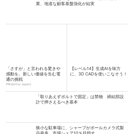
業、地道な顧客基盤強化が結実
「さすが」と言われる驚きや
【レベル14】生成AIを味方
感動を。新しい価値を生む電
に、3D CADを使いこなそう！
通の挑戦
PR(dentsu Japan)
「取りあえずボルトで固定」は禁物 締結部設
計で押さえるべき基本
狭小な駐車場に、シャープがポールカメラ式製
品発表 市場シェア10％目指す