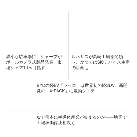
狭小な駐車場に、シャープが
ルネサスが高崎工場を閉鎖
ポールカメラ式製品発表 市
へ、かつてはSiCデバイス生産
場シェア10％目指す
の計画も
BYDの軽EV「ラッコ」は世界初の軽SDV、新開
発の「X-PACK」に電動システ...
なぜ熊本に半導体産業が集まるのか――地震で
工場稼働停止相次ぐ