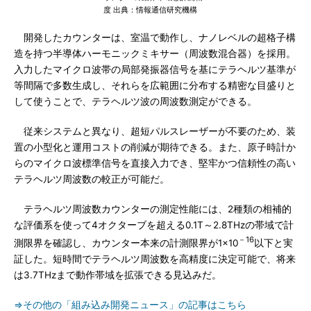
度 出典：情報通信研究機構
開発したカウンターは、室温で動作し、ナノレベルの超格子構
造を持つ半導体ハーモニックミキサー（周波数混合器）を採用。
入力したマイクロ波帯の局部発振器信号を基にテラヘルツ基準が
等間隔で多数生成し、それらを広範囲に分布する精密な目盛りと
して使うことで、テラヘルツ波の周波数測定ができる。
従来システムと異なり、超短パルスレーザーが不要のため、装
置の小型化と運用コストの削減が期待できる。また、原子時計か
らのマイクロ波標準信号を直接入力でき、堅牢かつ信頼性の高い
テラヘルツ周波数の較正が可能だ。
テラヘルツ周波数カウンターの測定性能には、2種類の相補的
な評価系を使って4オクターブを超える0.1T～2.8THzの帯域で計
－16
測限界を確認し、カウンター本来の計測限界が1×10
以下と実
証した。短時間でテラヘルツ周波数を高精度に決定可能で、将来
は3.7THzまで動作帯域を拡張できる見込みだ。
⇒その他の「組み込み開発ニュース」の記事はこちら