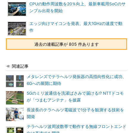
CPUの動作周波数を20％向上、最新車載用SoCのサ
ンプル出荷を開始
エッジ向けマイコンを発表、最大1GHzの速度で動
作
過去の連載記事が 805 件あります
関連記事
メタレンズでテラヘルツ発振器の高指向性化に成功、
6Gへの展開に期待
5Gのミリ波通信を洗濯ばさみで届ける!? NTTドコモ
が「つまむアンテナ」を披露
長波長のテラヘルツ電磁波で1分子を観測する技術を
開発
テラヘルツ波周波数帯で動作する無線フロントエンド