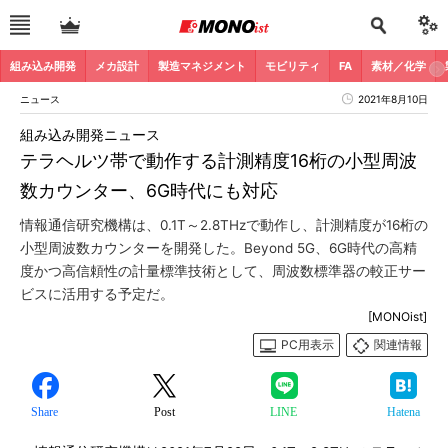
組み込み開発
メカ設計
製造マネジメント
モビリティ
FA
素材／化学
ニュース
2021年8月10日
組み込み開発ニュース
テラヘルツ帯で動作する計測精度16桁の小型周波
数カウンター、6G時代にも対応
情報通信研究機構は、0.1T～2.8THzで動作し、計測精度が16桁の
小型周波数カウンターを開発した。Beyond 5G、6G時代の高精
度かつ高信頼性の計量標準技術として、周波数標準器の較正サー
ビスに活用する予定だ。
[MONOist]
PC用表示
関連情報
Share
Post
LINE
Hatena