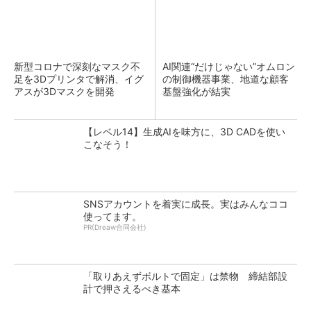
新型コロナで深刻なマスク不
AI関連“だけじゃない”オムロン
足を3Dプリンタで解消、イグ
の制御機器事業、地道な顧客
アスが3Dマスクを開発
基盤強化が結実
【レベル14】生成AIを味方に、3D CADを使い
こなそう！
SNSアカウントを着実に成長。実はみんなココ
使ってます。
PR(Dreaw合同会社)
「取りあえずボルトで固定」は禁物 締結部設
計で押さえるべき基本