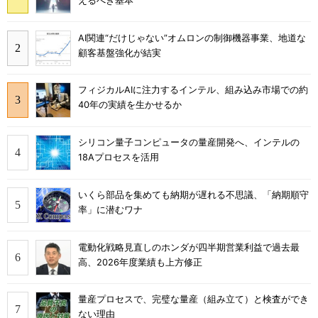
えるべき基本
AI関連“だけじゃない”オムロンの制御機器事業、地道な
顧客基盤強化が結実
フィジカルAIに注力するインテル、組み込み市場での約
40年の実績を生かせるか
シリコン量子コンピュータの量産開発へ、インテルの
18Aプロセスを活用
いくら部品を集めても納期が遅れる不思議、「納期順守
率」に潜むワナ
電動化戦略見直しのホンダが四半期営業利益で過去最
高、2026年度業績も上方修正
量産プロセスで、完璧な量産（組み立て）と検査ができ
ない理由