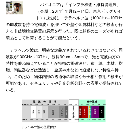
パイオニアは「インフラ検査・維持管理展」
（会期：2014年11月12～14日、東京ビッグサイ
ト）に出展し、テラヘルツ波（100GHz～10THz
の周波数を持つ電磁波）を用いて外壁や金属材料などの検査が行
える非破壊検査装置の展示を行った。既に顧客のニーズがあれば
製品として出荷することが可能だという。
テラヘルツ波は、明確な定義がされているわけではないが、周
波数が100GHz～10THz、波長30μm～3mmで、光と電波両方の
特性を兼ね備えていることが特徴の電磁波だ。布、紙、木材、樹
脂、陶磁器などは透過し、金属や水などは透過しない特性を持
つ。このため、物体内部の透過像の取得や分子相互作用の検出が
可能であり、セキュリティや分光分析分野への応用が期待されて
いる。
テラヘルツ波の位置付け