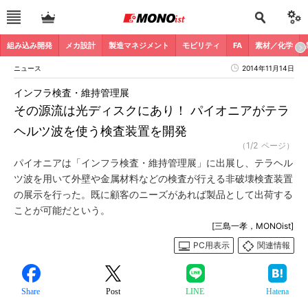
組み込み開発
メカ設計
製造マネジメント
モビリティ
FA
素材／化学
ニュース
2014年11月14日
インフラ検査・維持管理展
その源流は光ディスクにあり！ パイオニアがテラ
ヘルツ波を使う検査装置を開発
（1/2 ページ）
パイオニアは「インフラ検査・維持管理展」に出展し、テラヘル
ツ波を用いて外壁や金属材料などの検査が行える非破壊検査装置
の展示を行った。既に顧客のニーズがあれば製品として出荷する
ことが可能だという。
[三島一孝，MONOist]
PC用表示
関連情報
Share
Post
LINE
Hatena