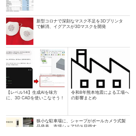
新型コロナで深刻なマスク不足を3Dプリンタ
で解消、イグアスが3Dマスクを開発
【レベル14】生成AIを味方
令和8年熊本地震による工場へ
に、3D CADを使いこなそう！
の影響まとめ
狭小な駐車場に、シャープがポールカメラ式製
品発表 市場シェア10％目指す