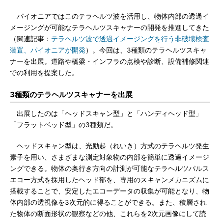
パイオニアではこのテラヘルツ波を活用し、物体内部の透過イ
メージングが可能なテラヘルツスキャナーの開発を推進してきた
（関連記事：
テラヘルツ波で透過イメージングを行う非破壊検査
装置、パイオニアが開発
）。今回は、3種類のテラヘルツスキャ
ナーを出展。道路や橋梁・インフラの点検や診断、設備補修関連
での利用を提案した。
3種類のテラヘルツスキャナーを出展
出展したのは「ヘッドスキャン型」と「ハンディヘッド型」
「フラットベッド型」の3種類だ。
ヘッドスキャン型は、光励起（れいき）方式のテラヘルツ発生
素子を用い、さまざまな測定対象物の内部を簡単に透過イメージ
ングできる。物体の奥行き方向の計測が可能なテラヘルツパルス
エコー方式を採用したヘッド部を、専用のスキャンメカニズムに
搭載することで、安定したエコーデータの収集が可能となり、物
体内部の透視像を3次元的に得ることができる。また、積層され
た物体の断面形状の観察などの他、これらを2次元画像にして読