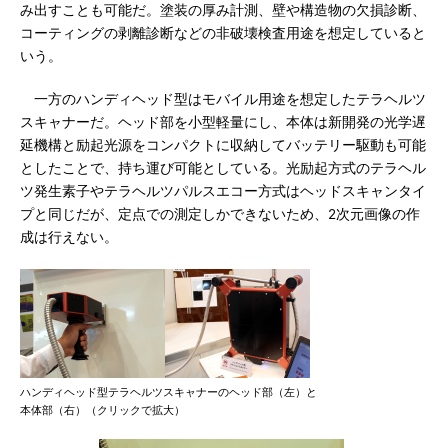
み出すことも可能だ。塗装の厚み計測、壁や構造物の欠損診断、
コーティングの剥離診断などの非破壊検査用途を想定していると
いう。
一方のハンディヘッド型はモバイル用途を想定したテラヘルツ
スキャナーだ。ヘッド部を小型軽量にし、本体は新開発の光学遅
延機構と励起光源をコンパクトに収納してバッテリー駆動も可能
としたことで、持ち運び可能としている。光励起方式のテラヘル
ツ発生素子やテラヘルツパルスエコー方式はヘッドスキャンタイ
プと同じだが、定点での測定しかできないため、2次元画像の作
成は行えない。
ハンディヘッド型テラヘルツスキャナーのヘッド部（左）と
本体部（右）（クリックで拡大）