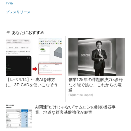
Inria
プレスリリース
あなたにおすすめ
【レベル14】生成AIを味方
創業125年の課題解決力×多様
に、3D CADを使いこなそう！
な才能で挑む、これからの電
通
PR(dentsu Japan)
AI関連“だけじゃない”オムロンの制御機器事
業、地道な顧客基盤強化が結実