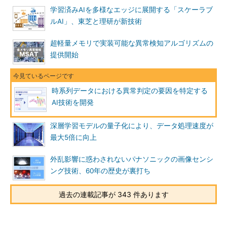
学習済みAIを多様なエッジに展開する「スケーラブ
ルAI」、東芝と理研が新技術
超軽量メモリで実装可能な異常検知アルゴリズムの
提供開始
時系列データにおける異常判定の要因を特定する
AI技術を開発
深層学習モデルの量子化により、データ処理速度が
最大5倍に向上
外乱影響に惑わされないパナソニックの画像センシ
ング技術、60年の歴史が裏打ち
過去の連載記事が 343 件あります