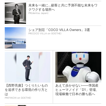
未来を一緒に…顧客と共に予測不能な未来をワ
クワクする場所へ
PR(dentsu Japan)
シェア別荘「COCO VILLA Owners」3選
PR(COCO VILLA on GOETHE)
【西野亮廣】つくりたいもの
あえて歩かせない――準国産
を追求できる環境の作り方と
ヒューマノイド「D1」登場、
は
現場稼働で日本の勝ち筋へ
PR(FINCHI on GOETHE)