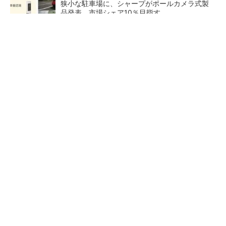
狭小な駐車場に、シャープがポールカメラ式製
品発表 市場シェア10％目指す
フィジカルAIに注力するインテル、組み込み市
場での約40年の実績を生かせるか
現場の作業効率やミスを改善 XRグラス「MiR
ZA」が可能にするピッキングDXの...