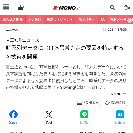
組み込み開発
メカ設計
製造マネジメント
モビリティ
FA
素材／化学
ニュース
2021年8月6日
人工知能ニュース
時系列データにおける異常判定の要因を特定する
AI技術を開発
富士通とInriaは、TDA技術をベースとし、時系列データにおいて
異常状態を判定した要因を特定するAI技術を開発した。脳波の実
データによるせん妄検出に使用したところ、時系列データの波形
の特徴がせん妄状態に生じるSlowing現象と一致した。
[MONOist]
PC用表示
関連情報
Share
Post
LINE
Hatena