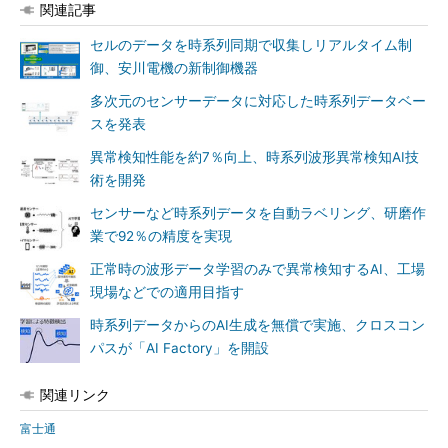
関連記事
セルのデータを時系列同期で収集しリアルタイム制
御、安川電機の新制御機器
多次元のセンサーデータに対応した時系列データベー
スを発表
異常検知性能を約7％向上、時系列波形異常検知AI技
術を開発
センサーなど時系列データを自動ラベリング、研磨作
業で92％の精度を実現
正常時の波形データ学習のみで異常検知するAI、工場
現場などでの適用目指す
時系列データからのAI生成を無償で実施、クロスコン
パスが「AI Factory」を開設
関連リンク
富士通