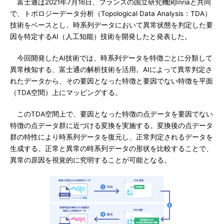
富士通は2021年7月16日、フランスの国立研究機関Inriaと共同
で、トポロジーデータ分析（Topological Data Analysis：TDA）
技術をベースとし、時系列データにおいて異常状態を判定した要
因を特定するAI（人工知能）技術を開発したと発表した。
今回開発したAI技術では、時系列データを特徴ごとに分類して
異常検知する、富士通の解析技術を活用。AIによって異常判定さ
れたデータから、その要因となった特徴と要因でない特徴を平面
（TDA空間）上にマッピングする。
このTDA空間上で、要因となった特徴の点データを要因でない
特徴の点データ群に近づける変換を実施する。変換後の点データ
群の特性により時系列データを復元し、正常判定されるデータを
生成する。正常と異常の時系列データの形状を比較することで、
異常の原因を視覚的に究明することが可能となる。