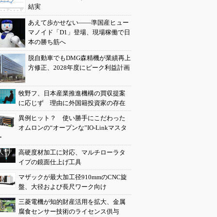
結実
あえて歩かせない――準国産ヒュー
マノイド「D1」登場、現場稼働で日
本の勝ち筋へ
脱自動車でもDMG森精機が業績再上
方修正、2028年度にピーク利益計画
牧野フ、日本産業推進機構の買収提案
に応じず 理由に外国籍投資家の存在
異例ヒット？ 使い勝手にこだわった
オムロンの“オープンな”IO-Linkマスタ
ー
高硬度材加工に対応、マルチローラタ
イプの鏡面仕上げ工具
マザックが最大加工径910mmのCNC旋
盤、大径および長尺ワーク向け
三菱電機が知的財産活用を拡大、金属
腐食センサー技術のライセンス供与