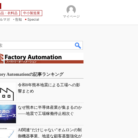
薬品・衣料品
中小製造業
マイページ
ルマガ
告知
Special
tory Automationの記事ランキング
令和8年熊本地震による工場への影
響まとめ
なぜ熊本に半導体産業が集まるのか
――地震で工場稼働停止相次ぐ
AI関連“だけじゃない”オムロンの制
御機器事業、地道な顧客基盤強化が