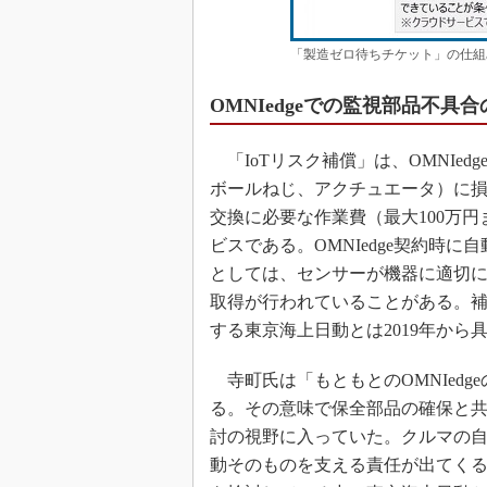
「製造ゼロ待ちチケット」の仕組
OMNIedgeでの監視部品不具
「IoTリスク補償」は、OMNIe
ボールねじ、アクチュエータ）に
交換に必要な作業費（最大100万
ビスである。OMNIedge契約時
としては、センサーが機器に適切
取得が行われていることがある。補
する東京海上日動とは2019年か
寺町氏は「もともとのOMNIed
る。その意味で保全部品の確保と
討の視野に入っていた。クルマの
動そのものを支える責任が出てく