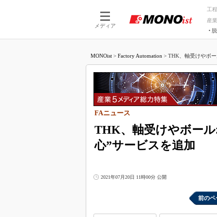
工
産
メディア
脱
つながる技術
AI×技術
MONOist
>
Factory Automation
>
THK、軸受けやボー
つながる工場
AI×設備
つながるサービ
Physical
FAニュース
THK、軸受けやボール
心”サービスを追加
2021年07月20日 11時00分 公開
前のペ