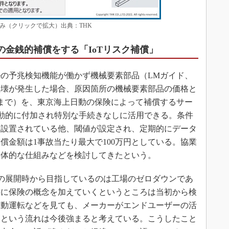
み（クリックで拡大）出典：THK
合の金銭的補償をする「IoTリスク補償」
dgeの予兆検知機能が働かず機械要素部品（LMガイド、
損壊が発生した場合、原因箇所の機械要素部品の価格と
円まで）を、東京海上日動の保険によって補償するサー
に自動的に付加され特別な手続きなしに活用できる。条件
に設置されている他、閾値が設定され、定期的にデータ
償金額は1事故当たり最大で100万円としている。協業
ら具体的な仕組みなどを検討してきたという。
geの展開時から目指しているのは工場のゼロダウンであ
共に保険の概念を加えていくというところは当初から検
自動運転などを見ても、メーカーがエンドユーザーの活
るという流れは今後強まると考えている。こうしたこと