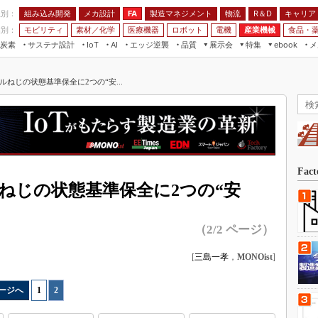
程別：
組み込み開発
メカ設計
製造マネジメント
物流
R＆D
キャリア
FA
業別：
モビリティ
素材／化学
医療機器
ロボット
電機
産業機械
食品・
炭素
サステナ設計
エッジ逆襲
品質
展示会
特集
メ
IoT
AI
ebook
伝承
組み込み開発
CEATEC
読者調査まとめ
編集後記
ルねじの状態基準保全に2つの“安...
JIMTOF
保全
メカ設計
つながるクルマ
組込み/エッジ コンピューティング
ス
 AI
製造マネジメント
5G
展＆IoT/5Gソリューション展
VR／AR
FA
IIFES
モビリティ
フィールドサービス
国際ロボット展
素材／化学
FPGA
Fac
ジャパンモビリティショー
ねじの状態基準保全に2つの“安
組み込み画像技術
TECHNO-FRONTIER
組み込みモデリング
人テク展
（2/2 ページ）
Windows Embedded
スマート工場EXPO
[
三島一孝
，
MONOist
]
車載ソフト開発
EdgeTech+
ISO26262
日本ものづくりワールド
ージへ
1
|
2
無償設計ツール
AUTOMOTIVE WORLD