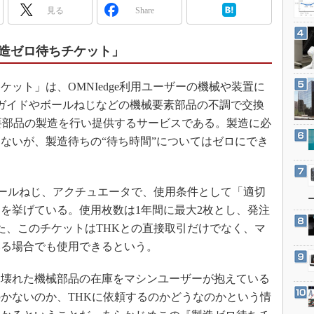
3Dプリンタ
見る
Share
産業オープンネット展
デジタルツインとCAE
S＆OP
造ゼロ待ちチケット」
インダストリー4.0
ット」は、OMNIedge利用ユーザーの機械や装置に
イノベーション
ガイドやボールねじなどの機械要素部品の不調で交換
製造業ビッグデータ
要部品の製造を行い提供するサービスである。製造に必
メイドインジャパン
ないが、製造待ちの“待ち時間”についてはゼロにでき
植物工場
知財マネジメント
ールねじ、アクチュエータで、使用条件として「適切
海外生産
を挙げている。使用枚数は1年間に最大2枚とし、発注
グローバル設計・開発
た、このチケットはTHKとの直接取引だけでなく、マ
制御セキュリティ
いる場合でも使用できるという。
新型コロナへの対応
壊れた機械部品の在庫をマシンユーザーが抱えている
かないのか、THKに依頼するのかどうなのかという情