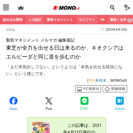
組み込み開発
メカ設計
製造マネジメント
モビリティ
FA
素材／化学
コラム
2021年4月13日
製造マネジメント メルマガ 編集後記
東芝が全力を出せる日は来るのか、キオクシアは
エルピーダと同じ道を歩むのか
「まだ本気出してない」というよりは「本気を出せる状況にな
い」という感じです。
[
朴尚洙
，MONOist]
PC用表示
関連情報
Share
Post
LINE
Hatena
この記事は、2021
年4月13日発行の