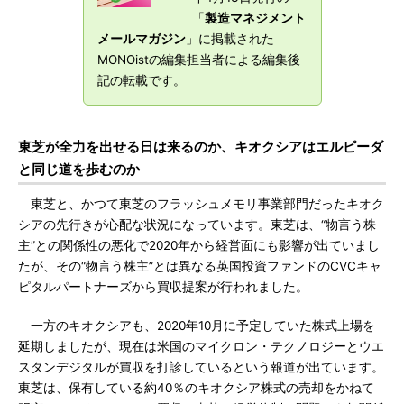
「
製造マネジメント
メールマガジン
」に掲載された
MONOistの編集担当者による編集後
記の転載です。
東芝が全力を出せる日は来るのか、キオクシアはエルピーダ
と同じ道を歩むのか
東芝と、かつて東芝のフラッシュメモリ事業部門だったキオク
シアの先行きが心配な状況になっています。東芝は、“物言う株
主”との関係性の悪化で2020年から経営面にも影響が出ていまし
たが、その“物言う株主”とは異なる英国投資ファンドのCVCキャ
ピタルパートナーズから買収提案が行われました。
一方のキオクシアも、2020年10月に予定していた株式上場を
延期しましたが、現在は米国のマイクロン・テクノロジーとウエ
スタンデジタルが買収を打診しているという報道が出ています。
東芝は、保有している約40％のキオクシア株式の売却をかねて