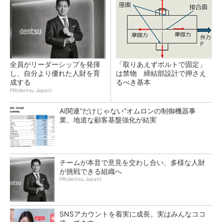
全員がリーダーシップを発揮
「取りあえずボルトで固定」
し、自分より優れた人財を育
は禁物 締結部設計で押さえ
成する
るべき基本
PR(dentsu Japan)
AI関連“だけじゃない”オムロンの制御機器事
業、地道な顧客基盤強化が結実
チームが本音で意見を交わし合い、多様な人財
が挑戦できる組織へ
PR(dentsu Japan)
SNSアカウントを着実に成長。実はみんなココ