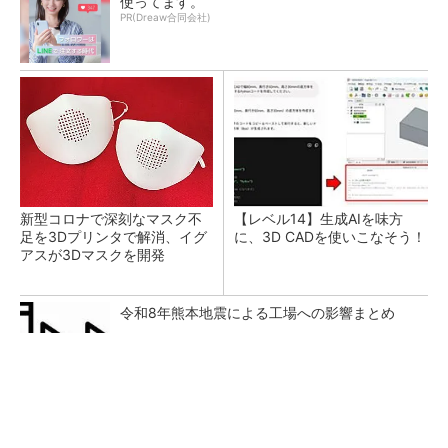
使ってます。
PR(Dreaw合同会社)
新型コロナで深刻なマスク不
【レベル14】生成AIを味方
足を3Dプリンタで解消、イグ
に、3D CADを使いこなそう！
アスが3Dマスクを開発
令和8年熊本地震による工場への影響まとめ
SNSアカウントを着実に成長。実はみんなココ
使ってます。