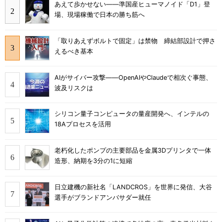
あえて歩かせない――準国産ヒューマノイド「D1」登
場、現場稼働で日本の勝ち筋へ
「取りあえずボルトで固定」は禁物 締結部設計で押さ
えるべき基本
AIがサイバー攻撃――OpenAIやClaudeで相次ぐ事態、
波及リスクは
シリコン量子コンピュータの量産開発へ、インテルの
18Aプロセスを活用
老朽化したポンプの主要部品を金属3Dプリンタで一体
造形、納期を3分の1に短縮
日立建機の新社名「LANDCROS」を世界に発信、大谷
選手がブランドアンバサダー就任