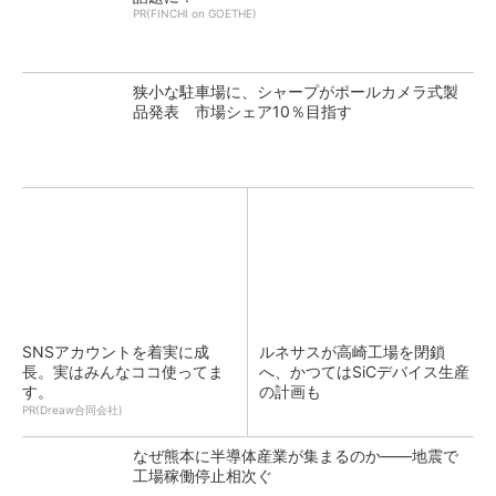
PR(FINCHI on GOETHE)
狭小な駐車場に、シャープがポールカメラ式製
品発表 市場シェア10％目指す
SNSアカウントを着実に成
ルネサスが高崎工場を閉鎖
長。実はみんなココ使ってま
へ、かつてはSiCデバイス生産
す。
の計画も
PR(Dreaw合同会社)
なぜ熊本に半導体産業が集まるのか――地震で
工場稼働停止相次ぐ