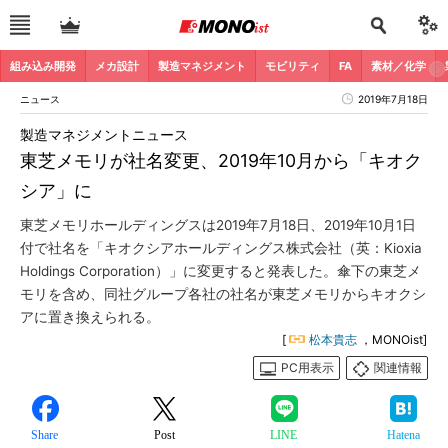
組み込み開発
メカ設計
製造マネジメント
モビリティ
FA
素材／化学
ニュース
2019年7月18日
製造マネジメントニュース
東芝メモリが社名変更、2019年10月から「キオク
シア」に
東芝メモリホールディングスは2019年7月18日、2019年10月1日
付で社名を「キオクシアホールディングス株式会社（英：Kioxia
Holdings Corporation）」に変更すると発表した。傘下の東芝メ
モリを含め、同社グループ各社の社名が東芝メモリからキオクシ
アに置き換えられる。
[
松本貴志
，MONOist]
PC用表示
関連情報
Share
Post
LINE
Hatena