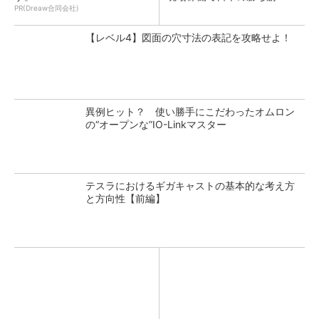
PR(Dreaw合同会社)
【レベル4】図面の穴寸法の表記を攻略せよ！
異例ヒット？ 使い勝手にこだわったオムロン
の“オープンな”IO-Linkマスター
テスラにおけるギガキャストの基本的な考え方
と方向性【前編】